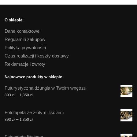
O sklepie:
Dane kontaktowe
Regulamin zakupów
Polityka prywatności
Czas realizacji i koszty dostawy
Reklamacje i zwroty
Najnowsze produkty w sklepie
Futurystyczna dżungla w Twoim wnętrzu
Zakres
–
893
zł
1,350
zł
cen:
od
Fototapeta ze złotymi liściami
893 zł
Zakres
–
893
zł
1,350
zł
do
cen:
1,350 zł
od
Fototapeta liściasta