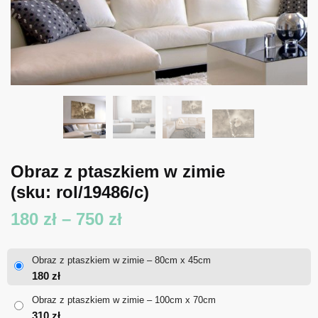
Obraz z ptaszkiem w zimie
(sku: rol/19486/c)
Zakres
180
zł
–
750
zł
cen:
Obraz z ptaszkiem w zimie – 80cm x 45cm
od
180
zł
180 zł
Obraz z ptaszkiem w zimie – 100cm x 70cm
310
zł