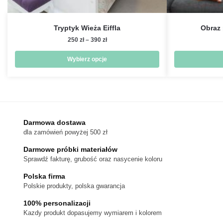
Tryptyk Wieża Eiffla
Obraz
Zakres
250
zł
–
390
zł
cen:
od
Wybierz opcje
250 zł
Ten
do
produkt
390 zł
ma
wiele
wariantów.
Darmowa dostawa
dla zamówień powyżej 500 zł
Opcje
można
Darmowe próbki materiałów
wybrać
Sprawdź fakturę, grubość oraz nasycenie koloru
na
Polska firma
stronie
Polskie produkty, polska gwarancja
produktu
100% personalizacji
Kazdy produkt dopasujemy wymiarem i kolorem