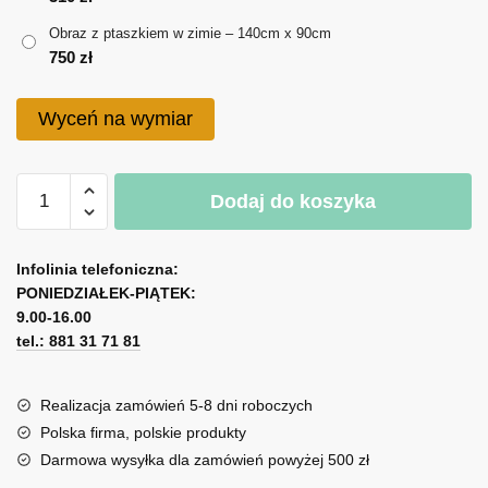
do
Obraz z ptaszkiem w zimie – 140cm x 90cm
750 zł
750
zł
Wyceń na wymiar
ilość
Dodaj do koszyka
Obraz
z
A
ptaszkiem
l
Infolinia telefoniczna:
w
PONIEDZIAŁEK-PIĄTEK:
t
zimie
9.00-16.00
e
tel.: 881 31 71 81
r
n
a
Realizacja zamówień 5-8 dni roboczych
t
Polska firma, polskie produkty
i
Darmowa wysyłka dla zamówień powyżej 500 zł
v