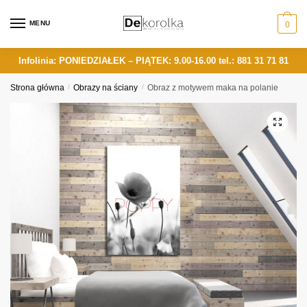
Skip
Skip
to
to
MENU
0
navigation
content
Infolinia: PONIEDZIAŁEK – PIĄTEK: 9.00-16.00
tel.: 881 31 71 81
Strona główna
/
Obrazy na ściany
/
Obraz z motywem maka na polanie