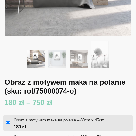
Obraz z motywem maka na polanie
(sku: rol/75000074-o)
Zakres
180
zł
–
750
zł
cen:
Obraz z motywem maka na polanie – 80cm x 45cm
od
180
zł