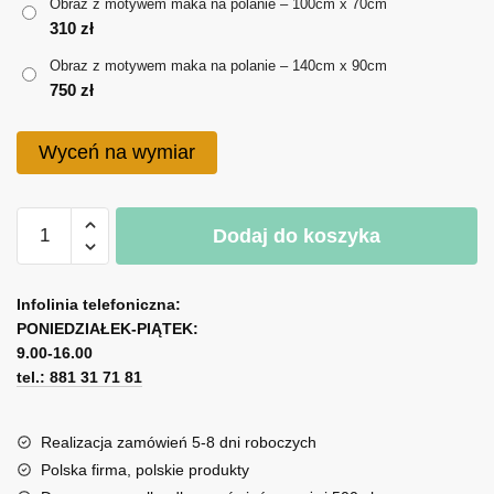
180 zł
Obraz z motywem maka na polanie – 100cm x 70cm
310
zł
do
Obraz z motywem maka na polanie – 140cm x 90cm
750 zł
750
zł
Wyceń na wymiar
ilość
Dodaj do koszyka
Obraz
z
A
motywem
l
Infolinia telefoniczna:
maka
PONIEDZIAŁEK-PIĄTEK:
t
na
9.00-16.00
e
polanie
tel.: 881 31 71 81
r
n
a
Realizacja zamówień 5-8 dni roboczych
t
Polska firma, polskie produkty
i