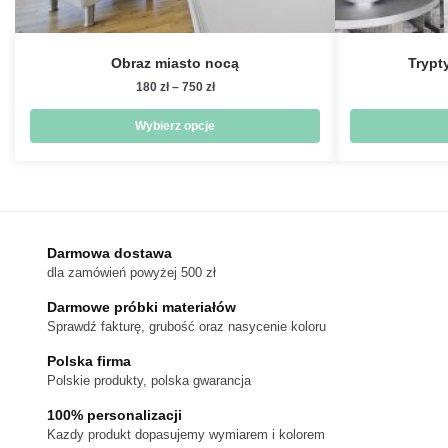
Obraz miasto nocą
Trypt
Zakres
180
zł
–
750
zł
cen:
od
Wybierz opcje
180 zł
Ten
do
produkt
750 zł
ma
wiele
wariantów.
Darmowa dostawa
dla zamówień powyżej 500 zł
Opcje
można
Darmowe próbki materiałów
wybrać
Sprawdź fakturę, grubość oraz nasycenie koloru
na
Polska firma
stronie
Polskie produkty, polska gwarancja
produktu
100% personalizacji
Kazdy produkt dopasujemy wymiarem i kolorem