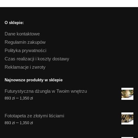
O sklepie:
Dane kontaktowe
Regulamin zakupów
Polityka prywatności
Czas realizacji i koszty dostawy
Reklamacje i zwroty
Najnowsze produkty w sklepie
Futurystyczna dżungla w Twoim wnętrzu
Zakres
–
893
zł
1,350
zł
cen:
od
Fototapeta ze złotymi liściami
893 zł
Zakres
–
893
zł
1,350
zł
do
cen:
1,350 zł
od