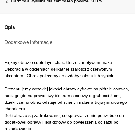
Darmowa wysyłka dla zamówień powyżej 500 zł
v
e
:
Opis
Dodatkowe informacje
Piękny obraz o subtelnym charakterze z motywem maka.
Dekoracja w odcieniach delikatnej szarości z czerwonym
akcentem. Obraz polecamy do ozdoby salonu lub sypialni.
Prezentujemy wysokiej jakości obrazy cyfrowe na płótnie canwas,
naciągnięte na prawdziwy blejtram sosnowy o grubości 2 cm,
dzięki czemu obraz odstaje od ściany i nabiera trójwymiarowego
charakteru.
Boki obrazu są zadrukowane, co sprawia, że nie potrzebuje on
dodatkowej oprawy i jest gotowy do powieszenia od razu po
rozpakowaniu.