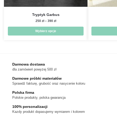
Tryptyk Garbus
Zakres
250
zł
–
390
zł
cen:
od
Wybierz opcje
250 zł
Ten
do
produkt
390 zł
ma
wiele
wariantów.
Darmowa dostawa
dla zamówień powyżej 500 zł
Opcje
można
Darmowe próbki materiałów
wybrać
Sprawdź fakturę, grubość oraz nasycenie koloru
na
Polska firma
stronie
Polskie produkty, polska gwarancja
produktu
100% personalizacji
Kazdy produkt dopasujemy wymiarem i kolorem