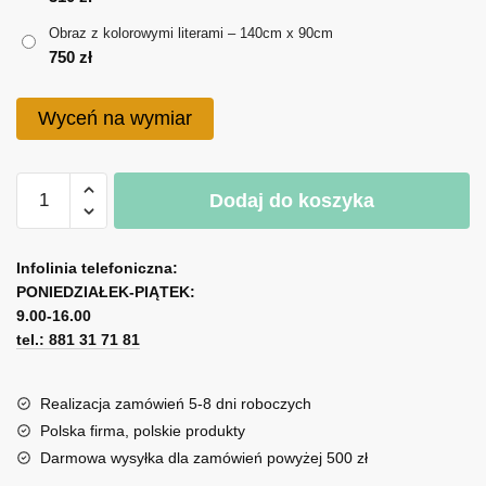
do
Obraz z kolorowymi literami – 140cm x 90cm
750 zł
750
zł
Wyceń na wymiar
ilość
Dodaj do koszyka
Obraz
z
A
kolorowymi
l
Infolinia telefoniczna:
literami
PONIEDZIAŁEK-PIĄTEK:
t
9.00-16.00
e
tel.: 881 31 71 81
r
n
a
Realizacja zamówień 5-8 dni roboczych
t
Polska firma, polskie produkty
i
Darmowa wysyłka dla zamówień powyżej 500 zł
v