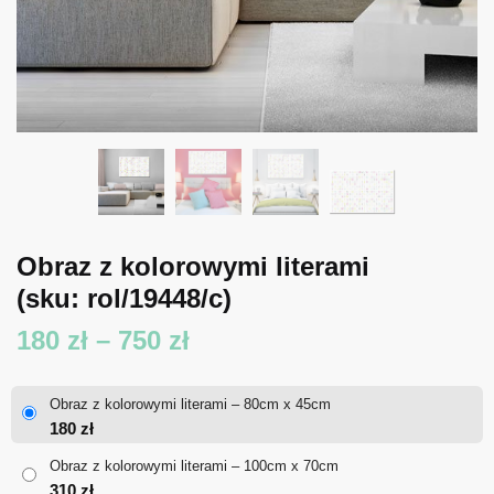
Obraz z kolorowymi literami
(sku: rol/19448/c)
Zakres
180
zł
–
750
zł
cen:
Obraz z kolorowymi literami – 80cm x 45cm
od
180
zł
180 zł
Obraz z kolorowymi literami – 100cm x 70cm
310
zł