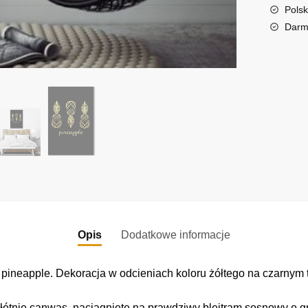
t
Polsk
i
Darm
v
e
:
Opis
Dodatkowe informacje
ineapple. Dekoracja w odcieniach koloru żółtego na czarnym t
łótnie canwas, naciągnięte na prawdziwy blejtram sosnowy o gr