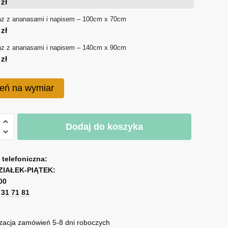
0
zł
180 zł
az z ananasami i napisem – 100cm x 70cm
0
zł
do
az z ananasami i napisem – 140cm x 90cm
750 zł
0
zł
eń na wymiar
Dodaj do koszyka
ami
a telefoniczna:
ZIAŁEK-PIĄTEK:
00
m
1 31 71 81
zacja zamówień 5-8 dni roboczych