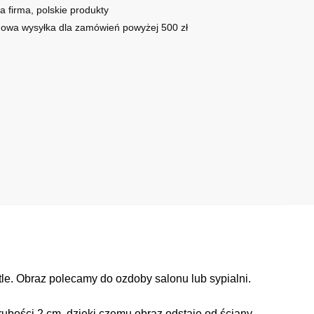
a firma, polskie produkty
owa wysyłka dla zamówień powyżej 500 zł
le. Obraz polecamy do ozdoby salonu lub sypialni.
ubości 2 cm, dzięki czemu obraz odstaje od ściany