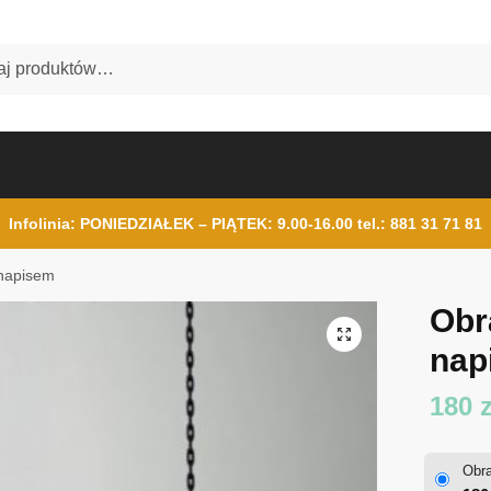
Infolinia: PONIEDZIAŁEK – PIĄTEK: 9.00-16.00
tel.: 881 31 71 81
 napisem
Obr
nap
180
z
Obr