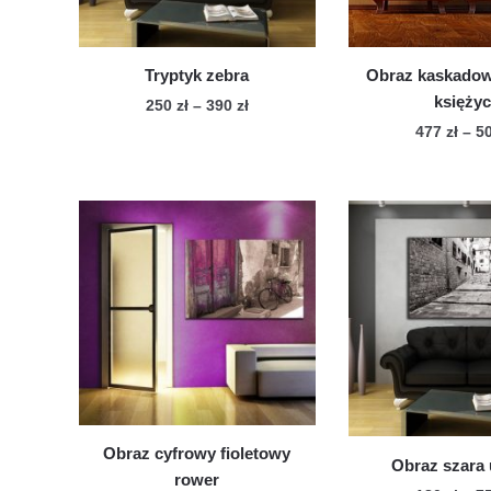
Tryptyk zebra
Obraz kaskado
księży
Zakres
250
zł
–
390
zł
cen:
477
zł
–
5
Ten
od
Te
produkt
250 zł
pro
ma
do
ma
wiele
390 zł
wie
wariantów.
war
Opcje
Op
można
mo
wybrać
wy
na
na
stronie
str
produktu
pro
Obraz cyfrowy fioletowy
Obraz szara 
rower