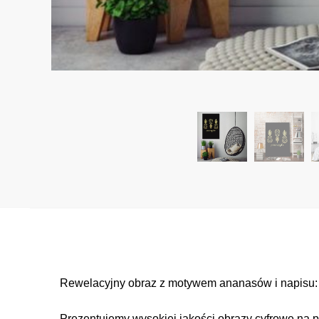
Rewelacyjny obraz z motywem ananasów i napisu: p
Prezentujemy wysokiej jakości obrazy cyfrowe na p