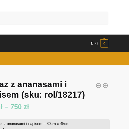
0
zł
0
az z ananasami i
isem
(sku: rol/18217)
Zakres
ł
–
750
zł
cen:
az z ananasami i napisem – 80cm x 45cm
od