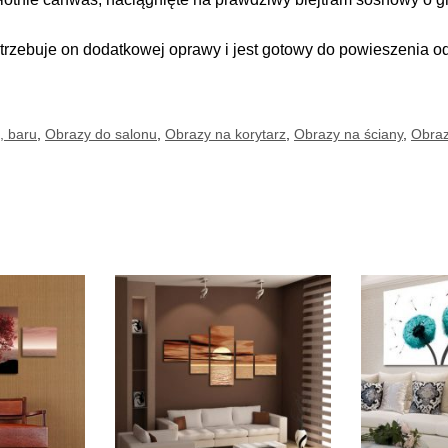
trzebuje on dodatkowej oprawy i jest gotowy do powieszenia o
, baru
,
Obrazy do salonu
,
Obrazy na korytarz
,
Obrazy na ściany
,
Obraz