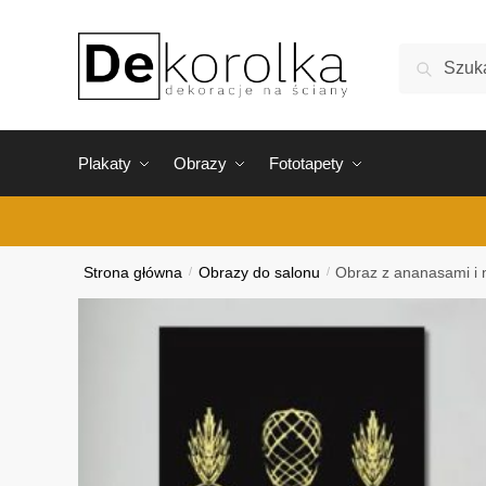
Skip
Skip
to
to
Szukaj:
Szukaj
navigation
content
Plakaty
Obrazy
Fototapety
Strona główna
/
Obrazy do salonu
/
Obraz z ananasami i