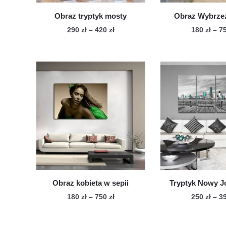
produktu
pro
Obraz tryptyk mosty
Obraz Wybrzeż
Zakres
290
zł
–
420
zł
180
zł
–
7
cen:
Ten
Te
od
produkt
pro
290 zł
ma
ma
do
wiele
420 zł
wie
wariantów.
war
Opcje
Op
można
mo
wybrać
wy
na
na
stronie
str
produktu
pro
Obraz kobieta w sepii
Tryptyk Nowy J
Zakres
180
zł
–
750
zł
250
zł
–
3
cen:
Ten
Te
od