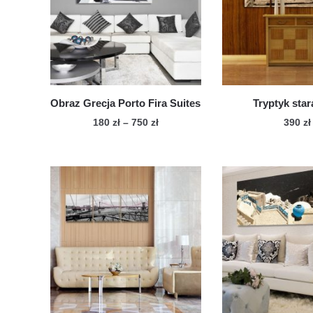
Obraz Grecja Porto Fira Suites
Tryptyk star
Zakres
180
zł
–
750
zł
390
zł
cen:
Ten
Te
od
produkt
pro
180 zł
ma
ma
do
wiele
750 zł
wie
wariantów.
war
Opcje
Op
można
mo
wybrać
wy
na
na
stronie
str