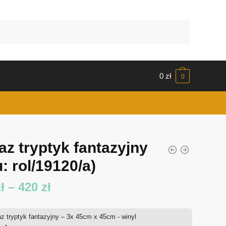
0
zł
0
az tryptyk fantazyjny
: rol/19120/a)
Zakres
ł
–
420
zł
cen:
z tryptyk fantazyjny – 3x 45cm x 45cm - winyl
od