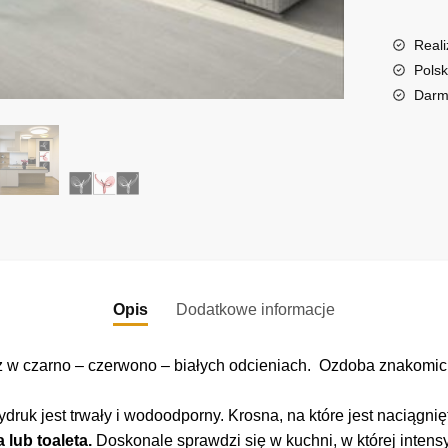
n
a
Reali
t
Polsk
i
Darm
v
e
:
Opis
Dodatkowe informacje
 w czarno – czerwono – białych odcieniach. Ozdoba znakomicie
ruk jest trwały i wodoodporny. Krosna, na które jest naciągni
 lub toaleta.
Doskonale sprawdzi się w kuchni, w której intens