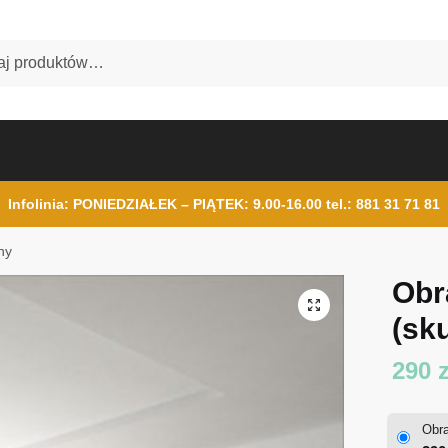
Infolinia: PONIEDZIAŁEK – PIĄTEK: 9.00-16.00
tel.: 881 31 71 81
ny
Obr
(sku
290
z
Obra