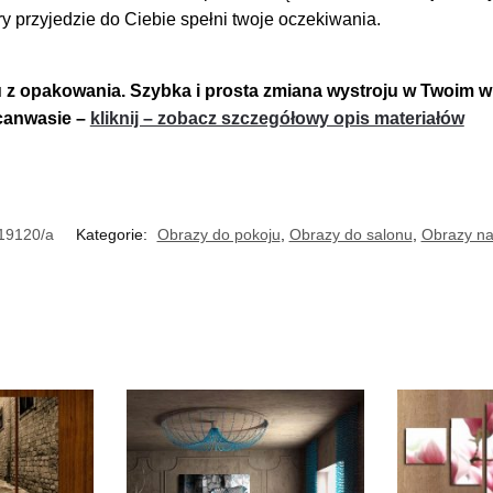
 przyjedzie do Ciebie spełni twoje oczekiwania.
u z opakowania.
Szybka i prosta zmiana wystroju w Twoim w
 canwasie –
kliknij – zobacz szczegółowy opis materiałów
19120/a
Kategorie:
Obrazy do pokoju
,
Obrazy do salonu
,
Obrazy na