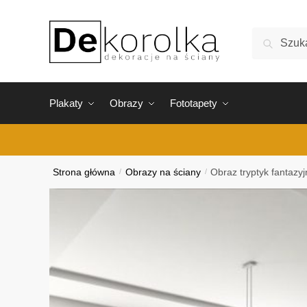
Skip
Skip
to
to
Szukaj:
Szukaj
navigation
content
Plakaty
Obrazy
Fototapety
Strona główna
/
Obrazy na ściany
/
Obraz tryptyk fantazyj