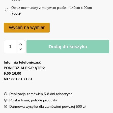
do
Obraz marmurowy z motywem pasów – 140cm x 90cm
750 zł
750
zł
Wyceń na wymiar
ilość
Dodaj do koszyka
Obraz
marmurowy
A
z
l
Infolinia telefoniczna:
motywem
PONIEDZIAŁEK-PIĄTEK:
t
pasów
9.00-16.00
e
tel.: 881 31 71 81
r
n
a
Realizacja zamówień 5-8 dni roboczych
t
Polska firma, polskie produkty
i
Darmowa wysyłka dla zamówień powyżej 500 zł
v