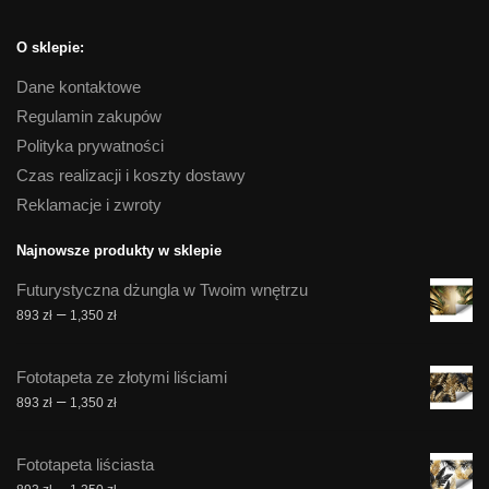
O sklepie:
Dane kontaktowe
Regulamin zakupów
Polityka prywatności
Czas realizacji i koszty dostawy
Reklamacje i zwroty
Najnowsze produkty w sklepie
Futurystyczna dżungla w Twoim wnętrzu
Zakres
–
893
zł
1,350
zł
cen:
od
Fototapeta ze złotymi liściami
893 zł
Zakres
–
893
zł
1,350
zł
do
cen:
1,350 zł
od
Fototapeta liściasta
893 zł
Zakres
–