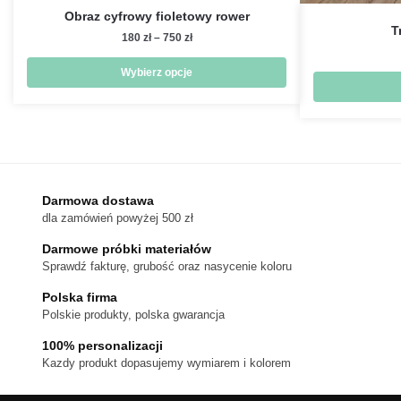
Obraz cyfrowy fioletowy rower
T
Zakres
180
zł
–
750
zł
cen:
od
Wybierz opcje
180 zł
Ten
do
produkt
750 zł
ma
wiele
wariantów.
Darmowa dostawa
Opcje
dla zamówień powyżej 500 zł
można
Darmowe próbki materiałów
wybrać
Sprawdź fakturę, grubość oraz nasycenie koloru
na
stronie
Polska firma
produktu
Polskie produkty, polska gwarancja
100% personalizacji
Kazdy produkt dopasujemy wymiarem i kolorem