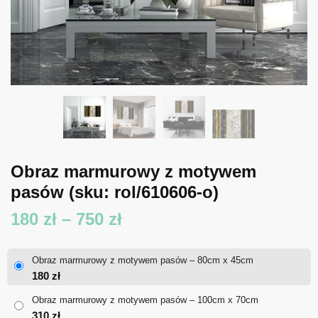
Obraz marmurowy z motywem
pasów
(sku: rol/610606-o)
Zakres
180
zł
–
750
zł
cen:
Obraz marmurowy z motywem pasów – 80cm x 45cm
od
180
zł
180 zł
Obraz marmurowy z motywem pasów – 100cm x 70cm
310
zł