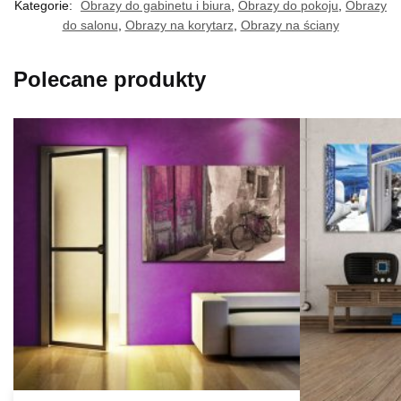
Kategorie:
Obrazy do gabinetu i biura
,
Obrazy do pokoju
,
Obrazy
do salonu
,
Obrazy na korytarz
,
Obrazy na ściany
Polecane produkty