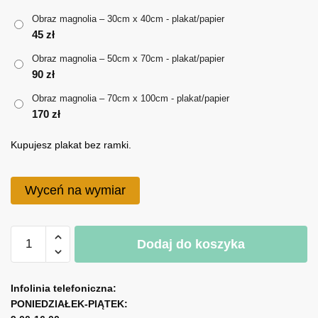
do
Obraz magnolia – 30cm x 40cm - plakat/papier
170 zł
45
zł
Obraz magnolia – 50cm x 70cm - plakat/papier
90
zł
Obraz magnolia – 70cm x 100cm - plakat/papier
170
zł
Kupujesz plakat bez ramki.
Wyceń na wymiar
ilość
Dodaj do koszyka
Obraz
magnolia
A
l
Infolinia telefoniczna:
PONIEDZIAŁEK-PIĄTEK:
t