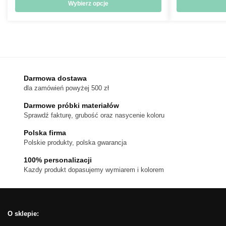
od
Wybierz opcje
18 zł
Ten
do
produkt
170 zł
ma
wiele
wariantów.
Darmowa dostawa
Opcje
dla zamówień powyżej 500 zł
można
wybrać
Darmowe próbki materiałów
na
Sprawdź fakturę, grubość oraz nasycenie koloru
stronie
Polska firma
produktu
Polskie produkty, polska gwarancja
100% personalizacji
Kazdy produkt dopasujemy wymiarem i kolorem
O sklepie: