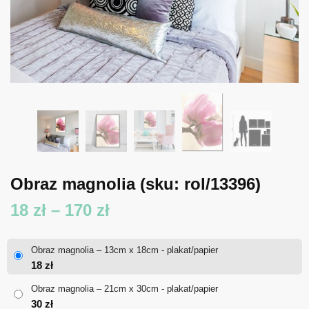
Obraz magnolia
(sku: rol/13396)
Zakres
18
zł
–
170
zł
cen:
Obraz magnolia – 13cm x 18cm - plakat/papier
od
18
zł
18 zł
Obraz magnolia – 21cm x 30cm - plakat/papier
30
zł