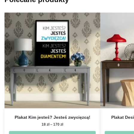
Plakat Kim jesteś? Jesteś zwycięzcą!
Plakat Desi
Zakres
18
zł
–
170
zł
cen: