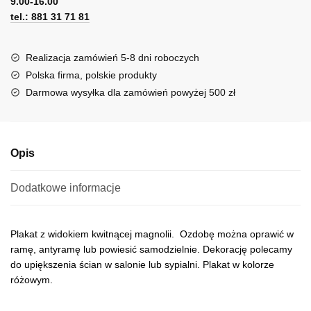
9.00-16.00
e
tel.: 881 31 71 81
r
n
a
Realizacja zamówień 5-8 dni roboczych
t
Polska firma, polskie produkty
i
Darmowa wysyłka dla zamówień powyżej 500 zł
v
e
:
Opis
Dodatkowe informacje
Plakat z widokiem kwitnącej magnolii. Ozdobę można oprawić w
ramę, antyramę lub powiesić samodzielnie. Dekorację polecamy
do upiększenia ścian w salonie lub sypialni. Plakat w kolorze
różowym.