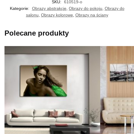
SKU:
610519-o
Kategorie:
Obrazy abstrakcje
,
Obrazy do pokoju
,
Obrazy do
salonu
,
Obrazy kolorowe
,
Obrazy na ściany
Polecane produkty