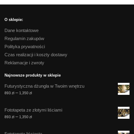
O sklepie:
Dane kontaktowe
Regulamin zakupów
Polityka prywatności
Czas realizacji i koszty dostawy
Reklamacje i zwroty
Najnowsze produkty w sklepie
Futurystyczna dżungla w Twoim wnętrzu
Zakres
–
893
zł
1,350
zł
cen:
od
Fototapeta ze złotymi liściami
893 zł
Zakres
–
893
zł
1,350
zł
do
cen:
1,350 zł
od
Fototapeta liściasta