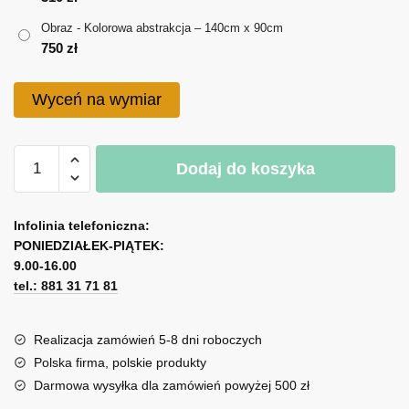
do
Obraz - Kolorowa abstrakcja – 140cm x 90cm
750 zł
750
zł
Wyceń na wymiar
ilość
Dodaj do koszyka
Obraz
-
A
Kolorowa
l
Infolinia telefoniczna:
abstrakcja
PONIEDZIAŁEK-PIĄTEK:
t
9.00-16.00
e
tel.: 881 31 71 81
r
n
a
Realizacja zamówień 5-8 dni roboczych
t
Polska firma, polskie produkty
i
Darmowa wysyłka dla zamówień powyżej 500 zł
v