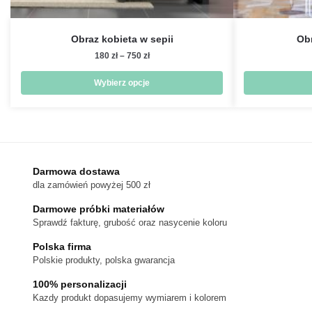
Obraz kobieta w sepii
Obr
Zakres
180
zł
–
750
zł
cen:
od
Wybierz opcje
180 zł
Ten
do
produkt
750 zł
ma
wiele
wariantów.
Darmowa dostawa
dla zamówień powyżej 500 zł
Opcje
można
Darmowe próbki materiałów
wybrać
Sprawdź fakturę, grubość oraz nasycenie koloru
na
Polska firma
stronie
Polskie produkty, polska gwarancja
produktu
100% personalizacji
Kazdy produkt dopasujemy wymiarem i kolorem