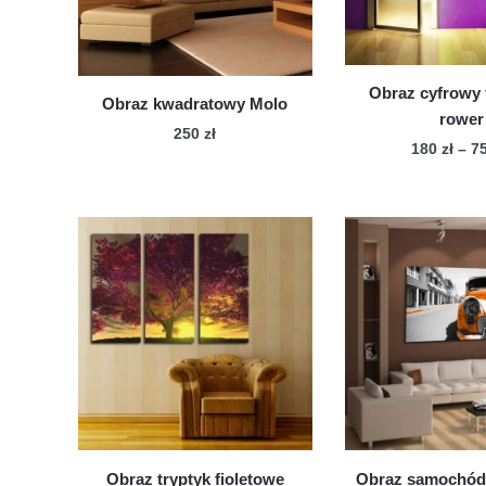
Obraz cyfrowy 
Obraz kwadratowy Molo
rower
250
zł
180
zł
–
7
Ten
Te
produkt
pro
ma
ma
wiele
wie
wariantów.
war
Opcje
Op
można
mo
wybrać
wy
na
na
stronie
str
produktu
pro
Obraz tryptyk fioletowe
Obraz samochód