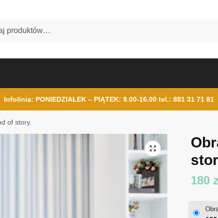
Infolinia: PONIEDZIAŁEK – PIĄTEK: 9.00-16.00
tel.: 881 31 71 81
nd of story.
Obra
sto
180
z
Obra