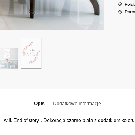
story.
t
Polsk
i
Darm
v
e
:
Opis
Dodatkowe informacje
 will. End of story. . Dekoracja czarno-biała z dodatkiem kolo