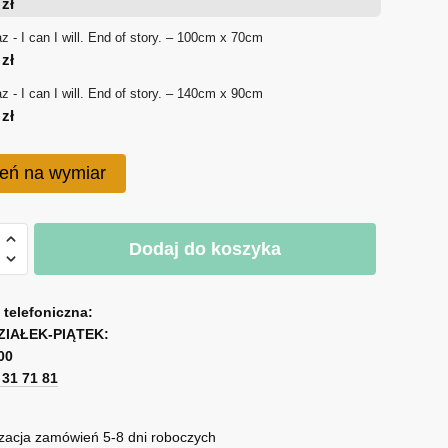
0
zł
180 zł
z - I can I will. End of story. – 100cm x 70cm
0
zł
do
z - I can I will. End of story. – 140cm x 90cm
750 zł
0
zł
eń na wymiar
Dodaj do koszyka
a telefoniczna:
ZIAŁEK-PIĄTEK:
00
1 31 71 81
zacja zamówień 5-8 dni roboczych