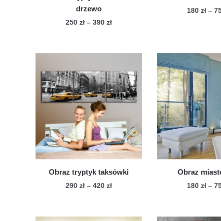
drzewo
180
zł
–
7
Zakres
250
zł
–
390
zł
Te
cen:
Ten
pro
od
produkt
ma
250 zł
ma
wie
do
wiele
390 zł
war
wariantów.
Op
Opcje
mo
można
wy
wybrać
na
na
str
stronie
pro
produktu
Obraz tryptyk taksówki
Obraz miast
Zakres
290
zł
–
420
zł
180
zł
–
7
cen:
Ten
Te
od
produkt
pro
290 zł