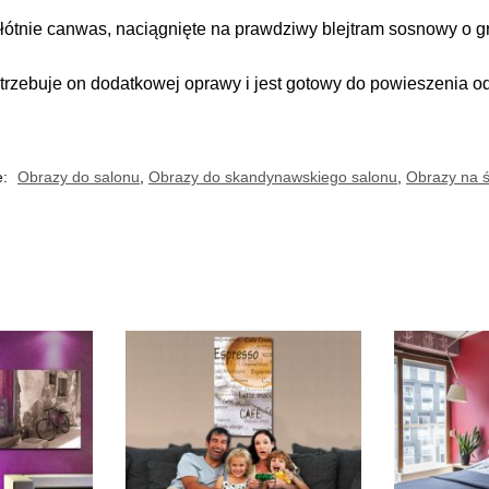
łótnie canwas, naciągnięte na prawdziwy blejtram sosnowy o gr
trzebuje on dodatkowej oprawy i jest gotowy do powieszenia o
e:
Obrazy do salonu
,
Obrazy do skandynawskiego salonu
,
Obrazy na ś