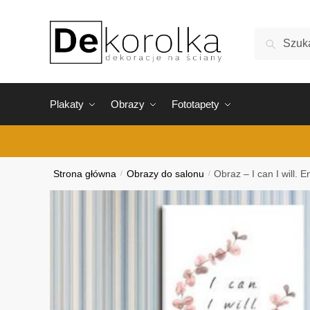
Skip
Skip
to
to
Szukaj:
Szukaj
navigation
content
Plakaty
Obrazy
Fototapety
Strona główna
/
Obrazy do salonu
/
Obraz – I can I will. E