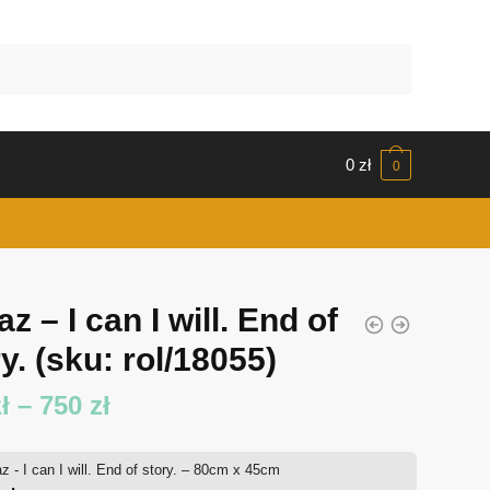
0
zł
0
z – I can I will. End of
ry.
(sku: rol/18055)
Zakres
ł
–
750
zł
cen:
z - I can I will. End of story. – 80cm x 45cm
od