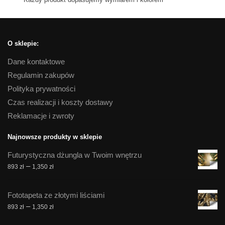
O sklepie:
Dane kontaktowe
Regulamin zakupów
Polityka prywatności
Czas realizacji i koszty dostawy
Reklamacje i zwroty
Najnowsze produkty w sklepie
Futurystyczna dżungla w Twoim wnętrzu
Zakres
–
893
zł
1,350
zł
cen:
od
Fototapeta ze złotymi liściami
893 zł
Zakres
–
893
zł
1,350
zł
do
cen:
1,350 zł