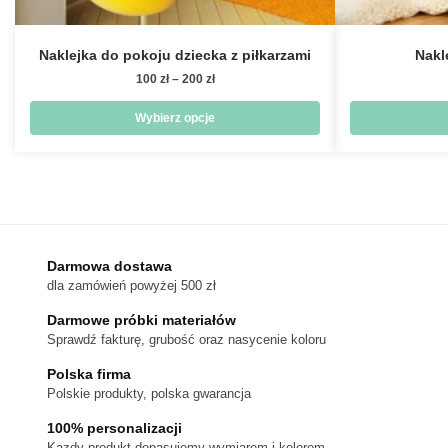
Naklejka do pokoju dziecka z piłkarzami
Nakle
Zakres
100
zł
–
200
zł
cen:
od
Wybierz opcje
100 zł
Ten
do
produkt
200 zł
ma
wiele
wariantów.
Darmowa dostawa
Opcje
dla zamówień powyżej 500 zł
można
wybrać
Darmowe próbki materiałów
na
Sprawdź fakturę, grubość oraz nasycenie koloru
stronie
Polska firma
produktu
Polskie produkty, polska gwarancja
100% personalizacji
Kazdy produkt dopasujemy wymiarem i kolorem