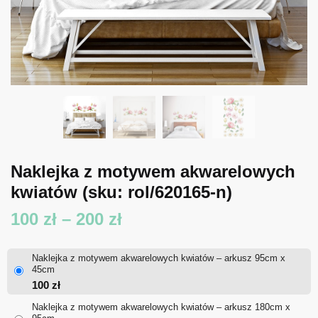
Naklejka z motywem akwarelowych
kwiatów
(sku: rol/620165-n)
Zakres
100
zł
–
200
zł
cen:
Naklejka z motywem akwarelowych kwiatów – arkusz 95cm x
od
45cm
100
zł
100 zł
Naklejka z motywem akwarelowych kwiatów – arkusz 180cm x