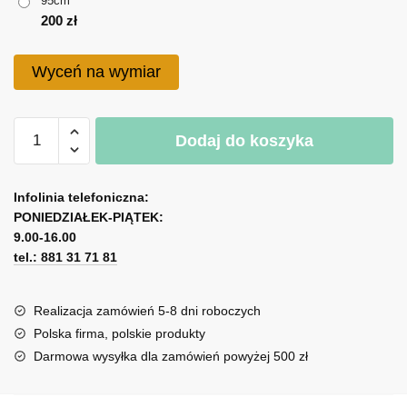
95cm
do
200
zł
200 zł
Wyceń na wymiar
ilość
Dodaj do koszyka
Naklejka
z
A
motywem
l
Infolinia telefoniczna:
akwarelowych
PONIEDZIAŁEK-PIĄTEK:
t
kwiatów
9.00-16.00
e
tel.: 881 31 71 81
r
n
a
Realizacja zamówień 5-8 dni roboczych
t
Polska firma, polskie produkty
i
Darmowa wysyłka dla zamówień powyżej 500 zł
v
e