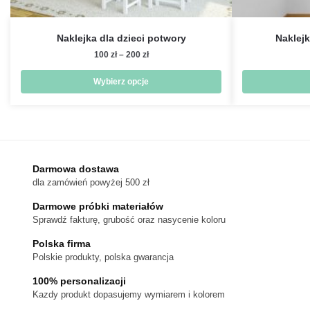
Naklejka dla dzieci potwory
Naklejk
Zakres
100
zł
–
200
zł
cen:
od
Wybierz opcje
100 zł
Ten
do
produkt
200 zł
ma
wiele
wariantów.
Darmowa dostawa
dla zamówień powyżej 500 zł
Opcje
można
Darmowe próbki materiałów
wybrać
Sprawdź fakturę, grubość oraz nasycenie koloru
na
Polska firma
stronie
Polskie produkty, polska gwarancja
produktu
100% personalizacji
Kazdy produkt dopasujemy wymiarem i kolorem