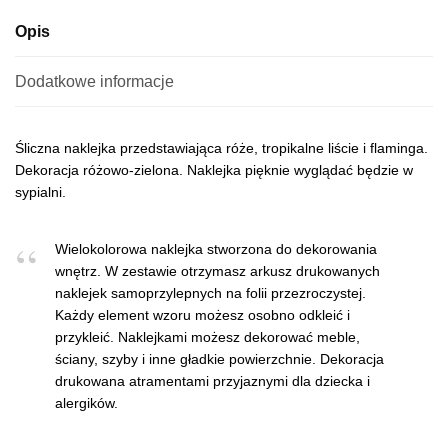
:
Opis
Dodatkowe informacje
Śliczna naklejka przedstawiająca róże, tropikalne liście i flaminga.
Dekoracja różowo-zielona. Naklejka pięknie wyglądać będzie w
sypialni.
Wielokolorowa naklejka stworzona do dekorowania
wnętrz. W zestawie otrzymasz arkusz drukowanych
naklejek samoprzylepnych na folii przezroczystej.
Każdy element wzoru możesz osobno odkleić i
przykleić. Naklejkami możesz dekorować meble,
ściany, szyby i inne gładkie powierzchnie. Dekoracja
drukowana atramentami przyjaznymi dla dziecka i
alergików.