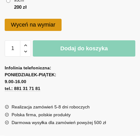
95cm
do
200
zł
200 zł
Wyceń na wymiar
ilość
Dodaj do koszyka
Naklejka
ścienna
A
z
l
Infolinia telefoniczna:
motywem
PONIEDZIAŁEK-PIĄTEK:
t
flaminga
9.00-16.00
e
i
tel.: 881 31 71 81
r
róż
n
a
Realizacja zamówień 5-8 dni roboczych
t
Polska firma, polskie produkty
i
Darmowa wysyłka dla zamówień powyżej 500 zł
v
e