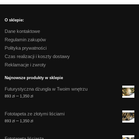
O sklepie:
Dane kontaktowe
Regulamin zakupów
Polityka prywatności
Czas realizacji i koszty dostawy
Reklamacje i zwroty
Najnowsze produkty w sklepie
Futurystyczna dżungla w Twoim wnętrzu
Zakres
–
893
zł
1,350
zł
cen:
od
Fototapeta ze złotymi liściami
893 zł
Zakres
–
893
zł
1,350
zł
do
cen:
1,350 zł
od
Fototapeta liściasta