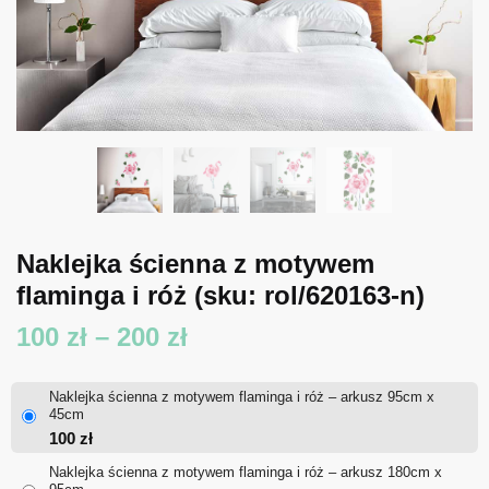
Naklejka ścienna z motywem
flaminga i róż
(sku: rol/620163-n)
Zakres
100
zł
–
200
zł
cen:
Naklejka ścienna z motywem flaminga i róż – arkusz 95cm x
od
45cm
100
zł
100 zł
Naklejka ścienna z motywem flaminga i róż – arkusz 180cm x