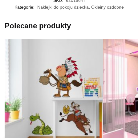
SKU:
620156-n
Kategorie:
Naklejki do pokoju dziecka
,
Okleiny ozdobne
Polecane produkty