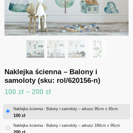
Naklejka ścienna – Balony i
samoloty
(sku: rol/620156-n)
Zakres
100
zł
–
200
zł
cen:
Naklejka ścienna - Balony i samoloty – arkusz 95cm x 45cm
od
100
zł
100 zł
Naklejka ścienna - Balony i samoloty – arkusz 180cm x 95cm
200
zł