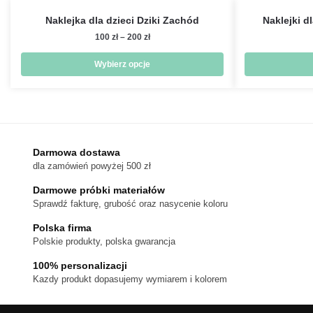
Naklejka dla dzieci Dziki Zachód
Naklejki d
Zakres
100
zł
–
200
zł
cen:
od
Wybierz opcje
100 zł
Ten
do
produkt
200 zł
ma
wiele
wariantów.
Darmowa dostawa
dla zamówień powyżej 500 zł
Opcje
można
Darmowe próbki materiałów
wybrać
Sprawdź fakturę, grubość oraz nasycenie koloru
na
Polska firma
stronie
Polskie produkty, polska gwarancja
produktu
100% personalizacji
Kazdy produkt dopasujemy wymiarem i kolorem