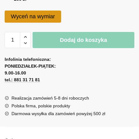
do
200 zł
Wyceń na wymiar
ilość
Dodaj do koszyka
Naklejka
ścienna
A
-
l
Infolinia telefoniczna:
Balony
PONIEDZIAŁEK-PIĄTEK:
t
i
9.00-16.00
e
samoloty
tel.: 881 31 71 81
r
n
a
Realizacja zamówień 5-8 dni roboczych
t
Polska firma, polskie produkty
i
Darmowa wysyłka dla zamówień powyżej 500 zł
v
e
: