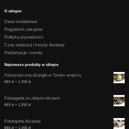
O sklepie:
Dane kontaktowe
Regulamin zakupów
Polityka prywatności
Czas realizacji i koszty dostawy
Reklamacje i zwroty
Najnowsze produkty w sklepie
Futurystyczna dżungla w Twoim wnętrzu
Zakres
–
893
zł
1,350
zł
cen:
od
Fototapeta ze złotymi liściami
893 zł
Zakres
–
893
zł
1,350
zł
do
cen:
1,350 zł
od
Fototapeta liściasta
893 zł
Zakres
–
893
zł
1,350
zł