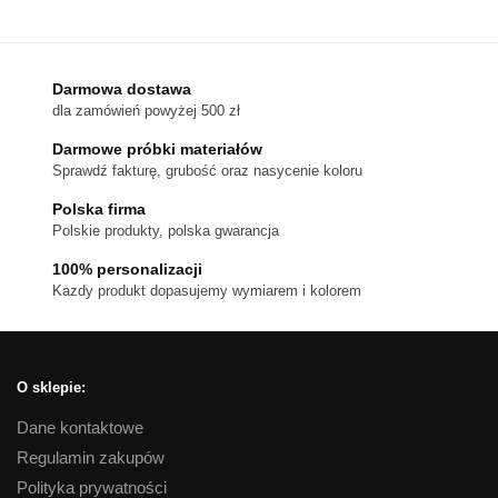
produkt
200 zł
ma
wiele
wariantów.
Darmowa dostawa
dla zamówień powyżej 500 zł
Opcje
można
Darmowe próbki materiałów
wybrać
Sprawdź fakturę, grubość oraz nasycenie koloru
na
Polska firma
stronie
Polskie produkty, polska gwarancja
produktu
100% personalizacji
Kazdy produkt dopasujemy wymiarem i kolorem
O sklepie:
Dane kontaktowe
Regulamin zakupów
Polityka prywatności