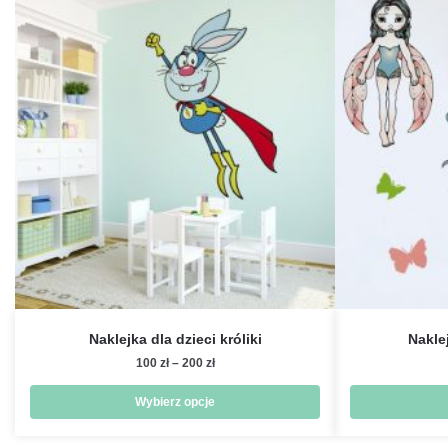
Naklejka dla dzieci króliki
Naklej
Zakres
100
zł
–
200
zł
cen:
od
Wybierz opcje
100 zł
Ten
do