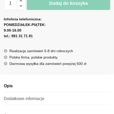
Dodaj do koszyka
Miarka
l
wzrostu
t
-
e
Infolinia telefoniczna:
Dziewczynka
r
PONIEDZIAŁEK-PIĄTEK:
z
n
9.00-16.00
latawcem
tel.: 881 31 71 81
a
t
i
Realizacja zamówień 5-8 dni roboczych
v
Polska firma, polskie produkty
e
Darmowa wysyłka dla zamówień powyżej 500 zł
:
Opis
Dodatkowe informacje