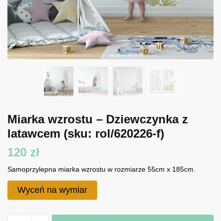
Miarka wzrostu – Dziewczynka z
latawcem
(sku: rol/620226-f)
120
zł
Samoprzylepna miarka wzrostu w rozmiarze 55cm x 185cm.
Wyceń na wymiar
ilość
A