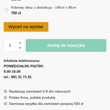
do
Kolorowy obraz z abstrakcją – 140cm x 90cm
750 zł
750
zł
Wyceń na wymiar
ilość
Dodaj do koszyka
Kolorowy
obraz
A
z
l
Infolinia telefoniczna:
abstrakcją
PONIEDZIAŁEK-PIĄTEK:
t
9.00-16.00
e
tel.: 881 31 71 81
r
n
a
Realizacja zamówień 5-8 dni roboczych
t
Polska firma, polskie produkty
i
Darmowa wysyłka dla zamówień powyżej 500 zł
v