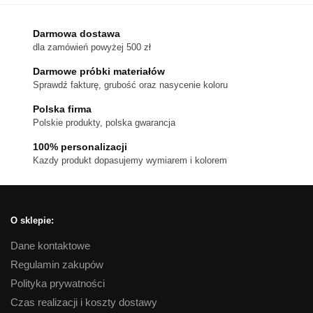
wiele
wariantów.
Darmowa dostawa
dla zamówień powyżej 500 zł
Opcje
można
Darmowe próbki materiałów
wybrać
Sprawdź fakturę, grubość oraz nasycenie koloru
na
Polska firma
stronie
Polskie produkty, polska gwarancja
produktu
100% personalizacji
Kazdy produkt dopasujemy wymiarem i kolorem
O sklepie:
Dane kontaktowe
Regulamin zakupów
Polityka prywatności
Czas realizacji i koszty dostawy