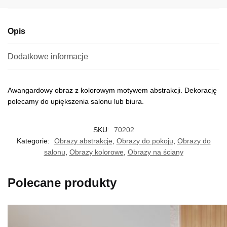
e
:
Opis
Dodatkowe informacje
Awangardowy obraz z kolorowym motywem abstrakcji. Dekorację
polecamy do upiększenia salonu lub biura.
SKU:
70202
Kategorie:
Obrazy abstrakcje
,
Obrazy do pokoju
,
Obrazy do
salonu
,
Obrazy kolorowe
,
Obrazy na ściany
Polecane produkty