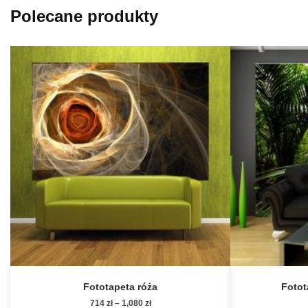
Polecane produkty
Fototapeta róża
Fotot
Zakres
714
zł
–
1,080
zł