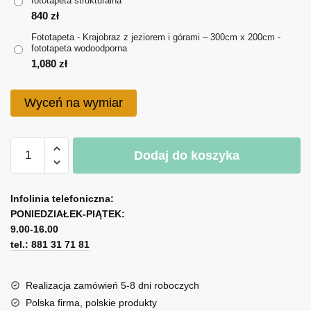
fototapeta strukturalna
do
840
zł
1,080 zł
Fototapeta - Krajobraz z jeziorem i górami – 300cm x 200cm -
fototapeta wodoodporna
1,080
zł
Wyceń na wymiar
ilość
Dodaj do koszyka
Fototapeta
-
A
Krajobraz
l
Infolinia telefoniczna:
z
PONIEDZIAŁEK-PIĄTEK:
t
jeziorem
9.00-16.00
e
i
tel.: 881 31 71 81
r
górami
n
a
Realizacja zamówień 5-8 dni roboczych
t
Polska firma, polskie produkty