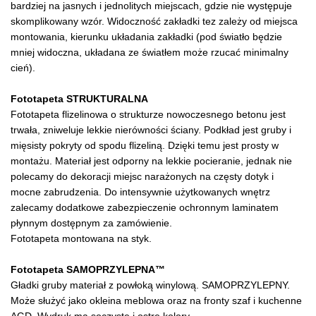
bardziej na jasnych i jednolitych miejscach, gdzie nie występuje
skomplikowany wzór. Widoczność zakładki tez zależy od miejsca
montowania, kierunku układania zakładki (pod światło będzie
mniej widoczna, układana ze światłem może rzucać minimalny
cień).
Fototapeta STRUKTURALNA
Fototapeta flizelinowa o strukturze nowoczesnego betonu jest
trwała, zniweluje lekkie nierówności ściany. Podkład jest gruby i
mięsisty pokryty od spodu flizeliną. Dzięki temu jest prosty w
montażu. Materiał jest odporny na lekkie pocieranie, jednak nie
polecamy do dekoracji miejsc narażonych na częsty dotyk i
mocne zabrudzenia. Do intensywnie użytkowanych wnętrz
zalecamy dodatkowe zabezpieczenie ochronnym laminatem
płynnym dostępnym za zamówienie.
Fototapeta montowana na styk.
Fototapeta SAMOPRZYLEPNA™
Gładki gruby materiał z powłoką winylową. SAMOPRZYLEPNY.
Może służyć jako okleina meblowa oraz na fronty szaf i kuchenne