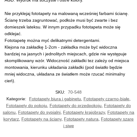
AGD. Wydruk ma soczyste i ostre kolory.
Nie przyklejaj fototapety na malowaną wcześniej farbami ścianę.
Ścianę trzeba zagruntować, podłoże musi być zwarte i bez
domieszek lateksu. W innym przypadku fototapeta może się
odklejać.
Fototapetę można myć delikatnymi detergentami.
Klejona na zakładkę 1-2cm - zakładka może być widoczna
bardziej na jasnych i jednolitych miejscach, gdzie nie występuje
skomplikowany wzór. Widoczność zakładki tez zależy od miejsca
montowania, kierunku układania zakładki (pod światło będzie
mniej widoczna, układana ze światłem może rzucać minimalny
cień).
SKU:
70-548
Kategorie:
Fototapety biura i gabinetu
,
Fototapety czarno-białe
,
Fototapety do pokoju
,
Fototapety do przedpokoju
,
Fototapety do
salonu
,
Fototapety do sypialni
,
Fototapety krajobrazy
,
Fototapety na
korytarz
,
Fototapety na ściany
,
Fototapety natura
,
Fototapety szare
i siwe