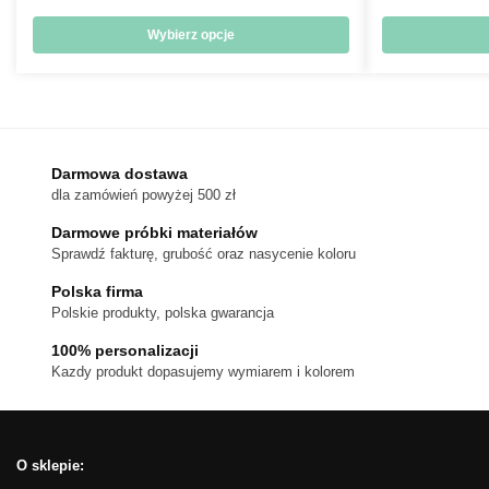
cen:
od
Wybierz opcje
714 zł
Ten
do
produkt
1,080 zł
ma
wiele
wariantów.
Darmowa dostawa
dla zamówień powyżej 500 zł
Opcje
można
Darmowe próbki materiałów
wybrać
Sprawdź fakturę, grubość oraz nasycenie koloru
na
Polska firma
stronie
Polskie produkty, polska gwarancja
produktu
100% personalizacji
Kazdy produkt dopasujemy wymiarem i kolorem
O sklepie: