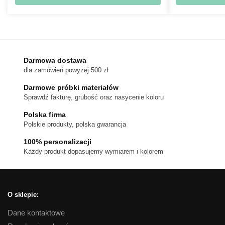
476 zł
Ten
do
produkt
720 zł
ma
wiele
wariantów.
Darmowa dostawa
dla zamówień powyżej 500 zł
Opcje
można
Darmowe próbki materiałów
wybrać
Sprawdź fakturę, grubość oraz nasycenie koloru
na
Polska firma
stronie
Polskie produkty, polska gwarancja
produktu
100% personalizacji
Kazdy produkt dopasujemy wymiarem i kolorem
O sklepie:
Dane kontaktowe