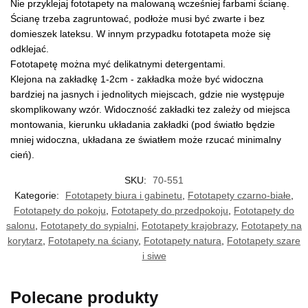
Nie przyklejaj fototapety na malowaną wcześniej farbami ścianę.
Ścianę trzeba zagruntować, podłoże musi być zwarte i bez
domieszek lateksu. W innym przypadku fototapeta może się
odklejać.
Fototapetę można myć delikatnymi detergentami.
Klejona na zakładkę 1-2cm - zakładka może być widoczna
bardziej na jasnych i jednolitych miejscach, gdzie nie występuje
skomplikowany wzór. Widoczność zakładki tez zależy od miejsca
montowania, kierunku układania zakładki (pod światło będzie
mniej widoczna, układana ze światłem może rzucać minimalny
cień).
SKU:
70-551
Kategorie:
Fototapety biura i gabinetu
,
Fototapety czarno-białe
,
Fototapety do pokoju
,
Fototapety do przedpokoju
,
Fototapety do
salonu
,
Fototapety do sypialni
,
Fototapety krajobrazy
,
Fototapety na
korytarz
,
Fototapety na ściany
,
Fototapety natura
,
Fototapety szare
i siwe
Polecane produkty