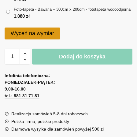
do
Foto-tapeta - Bawaria – 300cm x 200cm - fototapeta wodoodporna
1,080 zł
1,080
zł
Wyceń na wymiar
ilość
Dodaj do koszyka
Foto-
tapeta
A
-
l
Infolinia telefoniczna:
Bawaria
PONIEDZIAŁEK-PIĄTEK:
t
9.00-16.00
e
tel.: 881 31 71 81
r
n
a
Realizacja zamówień 5-8 dni roboczych
t
Polska firma, polskie produkty
i
Darmowa wysyłka dla zamówień powyżej 500 zł
v