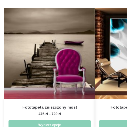
Fototapeta zniszczony most
Fototape
Zakres
476
zł
–
720
zł
cen:
od
Wybierz opcje