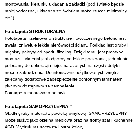
montowania, kierunku układania zakładki (pod światło będzie
mniej widoczna, układana ze światłem może rzucać minimalny
cień).
Fototapeta STRUKTURALNA
Fototapeta flizelinowa o strukturze nowoczesnego betonu jest
trwała, zniweluje lekkie nierówności ściany. Podkład jest gruby i
mięsisty pokryty od spodu flizeliną. Dzięki temu jest prosty w
montażu. Materiał jest odporny na lekkie pocieranie, jednak nie
polecamy do dekoracji miejsc narażonych na częsty dotyk i
mocne zabrudzenia. Do intensywnie użytkowanych wnętrz
zalecamy dodatkowe zabezpieczenie ochronnym laminatem
płynnym dostępnym za zamówienie.
Fototapeta montowana na styk.
Fototapeta SAMOPRZYLEPNA™
Gładki gruby materiał z powłoką winylową. SAMOPRZYLEPNY.
Może służyć jako okleina meblowa oraz na fronty szaf i kuchenne
AGD. Wydruk ma soczyste i ostre kolory.