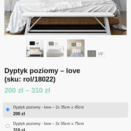
Dyptyk poziomy – love
(sku: rol/18022)
Zakres
200
zł
–
310
zł
cen:
Dyptyk poziomy - love – 2x 35cm x 45cm
od
200
zł
200 zł
Dyptyk poziomy - love – 2x 55cm x 75cm
310
zł