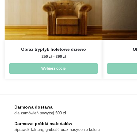
Obraz tryptyk fioletowe drzewo
O
Zakres
250
zł
–
390
zł
cen:
od
Wybierz opcje
250 zł
Ten
do
produkt
390 zł
ma
wiele
wariantów.
Darmowa dostawa
dla zamówień powyżej 500 zł
Opcje
można
Darmowe próbki materiałów
wybrać
Sprawdź fakturę, grubość oraz nasycenie koloru
na