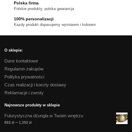
Polska firma
stronie
Polskie produkty, polska gwarancja
produktu
100% personalizacji
Kazdy produkt dopasujemy wymiarem i kolorem
O sklepie:
Dane kontaktowe
Regulamin zakupów
Polityka prywatności
Czas realizacji i koszty dostawy
Reklamacje i zwroty
Najnowsze produkty w sklepie
Futurystyczna dżungla w Twoim wnętrzu
Zakres
–
893
zł
1,350
zł
cen: