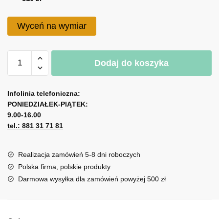
do
310 zł
Wyceń na wymiar
ilość
Dodaj do koszyka
Dyptyk
poziomy
A
-
l
Infolinia telefoniczna:
love
PONIEDZIAŁEK-PIĄTEK:
t
9.00-16.00
e
tel.: 881 31 71 81
r
n
a
Realizacja zamówień 5-8 dni roboczych
t
Polska firma, polskie produkty
i
Darmowa wysyłka dla zamówień powyżej 500 zł
v
e
: