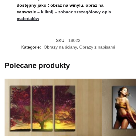
dostępny jako : obraz na winylu, obraz na
canwasie –
kliknij – zobacz szczegółowy opis
materiałów
SKU:
18022
Kategorie:
Obrazy na ściany
,
Obrazy z napisami
Polecane produkty