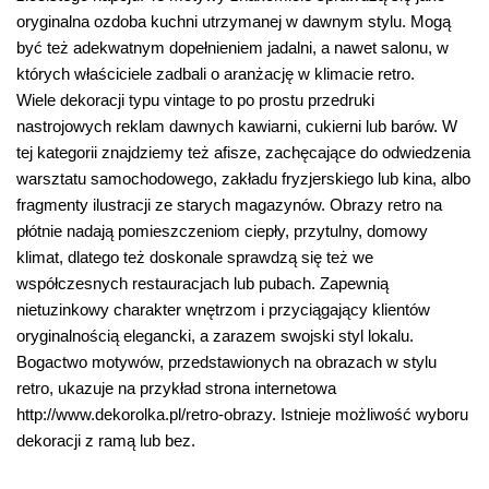
oryginalna ozdoba kuchni utrzymanej w dawnym stylu. Mogą
być też adekwatnym dopełnieniem jadalni, a nawet salonu, w
których właściciele zadbali o aranżację w klimacie retro.
Wiele dekoracji typu vintage to po prostu przedruki
nastrojowych reklam dawnych kawiarni, cukierni lub barów. W
tej kategorii znajdziemy też afisze, zachęcające do odwiedzenia
warsztatu samochodowego, zakładu fryzjerskiego lub kina, albo
fragmenty ilustracji ze starych magazynów. Obrazy retro na
płótnie nadają pomieszczeniom ciepły, przytulny, domowy
klimat, dlatego też doskonale sprawdzą się też we
współczesnych restauracjach lub pubach. Zapewnią
nietuzinkowy charakter wnętrzom i przyciągający klientów
oryginalnością elegancki, a zarazem swojski styl lokalu.
Bogactwo motywów, przedstawionych na obrazach w stylu
retro, ukazuje na przykład strona internetowa
http://www.dekorolka.pl/retro-obrazy. Istnieje możliwość wyboru
dekoracji z ramą lub bez.