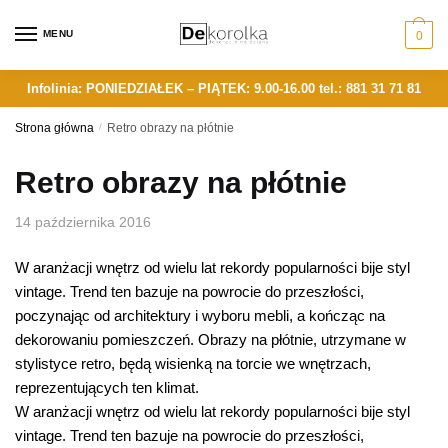
Skip
Skip
to
to
MENU
0
navigation
content
Infolinia: PONIEDZIAŁEK – PIĄTEK: 9.00-16.00
tel.: 881 31 71 81
Strona główna
/
Retro obrazy na płótnie
Retro obrazy na płótnie
14 października 2016
W aranżacji wnętrz od wielu lat rekordy popularności bije styl
vintage. Trend ten bazuje na powrocie do przeszłości,
poczynając od architektury i wyboru mebli, a kończąc na
dekorowaniu pomieszczeń. Obrazy na płótnie, utrzymane w
stylistyce retro, będą wisienką na torcie we wnętrzach,
reprezentujących ten klimat.
W aranżacji wnętrz od wielu lat rekordy popularności bije styl
vintage. Trend ten bazuje na powrocie do przeszłości,