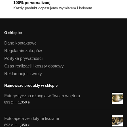
100% personalizacji
Kazdy produkt dopasujemy wymiarem i kolorem
O sklepie:
Dane kontaktowe
Regulamin zakupów
Polityka prywatności
Czas realizacji i koszty dostawy
Reklamacje i zwroty
Najnowsze produkty w sklepie
Futurystyczna dżungla w Twoim wnętrzu
Zakres
–
893
zł
1,350
zł
cen:
od
Fototapeta ze złotymi liściami
893 zł
Zakres
–
893
zł
1,350
zł
do