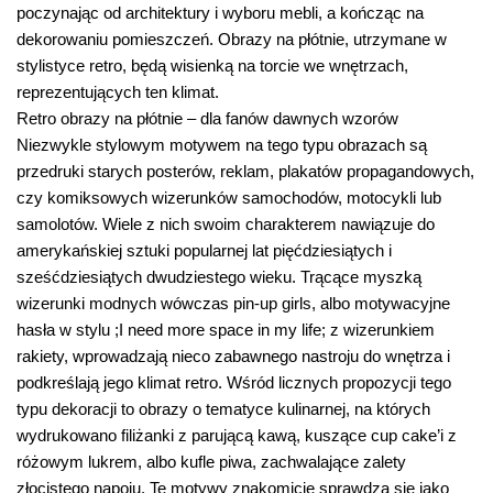
poczynając od architektury i wyboru mebli, a kończąc na
dekorowaniu pomieszczeń. Obrazy na płótnie, utrzymane w
stylistyce retro, będą wisienką na torcie we wnętrzach,
reprezentujących ten klimat.
Retro obrazy na płótnie – dla fanów dawnych wzorów
Niezwykle stylowym motywem na tego typu obrazach są
przedruki starych posterów, reklam, plakatów propagandowych,
czy komiksowych wizerunków samochodów, motocykli lub
samolotów. Wiele z nich swoim charakterem nawiązuje do
amerykańskiej sztuki popularnej lat pięćdziesiątych i
sześćdziesiątych dwudziestego wieku. Trącące myszką
wizerunki modnych wówczas pin-up girls, albo motywacyjne
hasła w stylu ;I need more space in my life; z wizerunkiem
rakiety, wprowadzają nieco zabawnego nastroju do wnętrza i
podkreślają jego klimat retro. Wśród licznych propozycji tego
typu dekoracji to obrazy o tematyce kulinarnej, na których
wydrukowano filiżanki z parującą kawą, kuszące cup cake’i z
różowym lukrem, albo kufle piwa, zachwalające zalety
złocistego napoju. Te motywy znakomicie sprawdzą się jako