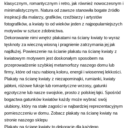
klasycznym, romantycznym i retro, jak również nowoczesnym i
minimalistycznym. Natura od zawsze stanowiła bogate źródło
inspiracji dla malarzy, grafików, rzeźbiarzy i artystów
fotografików, a kwiaty to od wieków jeden z najpopularniejszych
motywów w sztuce zdobnictwa.
Dekorowanie nimi wnętrz plakatami na ściany kwiaty to wyraz
tęsknoty za wieczną wiosną i pragnienie zatrzymania jej jak
najdłużej. Powieszenie na ścianie plakatu na ścianę kwiaty z
kwiatowym motywem jest doskonałym sposobem na
przeprowadzenie szybkiej metamorfozy naszego domu lub
firmy, które od razu nabiorą koloru, energii i wiosennej lekkości.
Plakaty na ścianę kwiaty z niezapominajki, rumianki, kwiaty
jabłoni, różowe fuksje lub romantyczne wrzosy, gatunki
egzotyczne lub nasze swojskie, prosto z polskiej łąki. Spośród
bogactwa gatunków kwiatów każdy może wybrać swój
ulubiony, który na stałe zagości w najbardziej reprezentacyjnym
pomieszczeniu w domu. Zobacz plakaty na ścianę kwiaty na
stronie naszego sklepu
Plakaty na ścianę kwiaty to dekoracje dla każdego