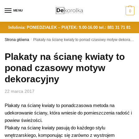
Skip
Skip
to
to
MENU
0
navigation
content
Infolinia: PONIEDZIAŁEK – PIĄTEK: 9.00-16.00
tel.: 881 31 71 81
Strona główna
/
Plakaty na ścianę kwiaty to ponad czasowy motyw dekoracyjny
Plakaty na ścianę kwiaty to
ponad czasowy motyw
dekoracyjny
22 marca 2017
Plakaty na ścianę kwiaty to ponadczasowa metoda na
udekorowanie ściany, która wniesie do pomieszczenia radość i
powiew świeżości.
Plakaty na ścianę kwiaty pasują do każdego stylu
wnętrzarskiego, komponując się zarówno z wystrojem