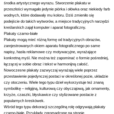
środka artystycznego wyrazu. Stworzenie plakatu w
przeszłości wymagało jedynie piórka i ołówka oraz niekiedy farb
wodnych, które dodawały mu koloru. Dziś zmieniło się
podejście do takich wytworów, a miejsce tradycyjnych narzędzi
kreślarskich zajął komputer i aparat fotograficzny.
Plakaty czarno-białe
Plakaty mogą mieć różną formę od tradycyjnych obrazów,
zarejestrowanych okiem aparatu fotograficznego po same
napisy, hasła reklamowe czy motywacyjne, wyrażające
konkretną myśl. Nie można też zapominać o formie pośredniej,
łączącej w sobie obraz i tekst w harmonijną całość.
Nowoczesne plakaty zazwyczaj wyrażają wiele poprzez
przestawienie pojedynczej postaci w określonej pozie, układzie
czy otoczeniu. Wiele tego typu dzieł wykorzystuje też znaną
symbolikę – religijną, kulturową czy obyczajową, jak ornamenty,
krzyże, czaszki, błyskawice czy stylizowane postacie z
popularnych kreskówek.
Wśród tego typu dekoracji szczególną rolę odgrywają plakaty
czarno-białe. Przykłady zgromadzone na stronie