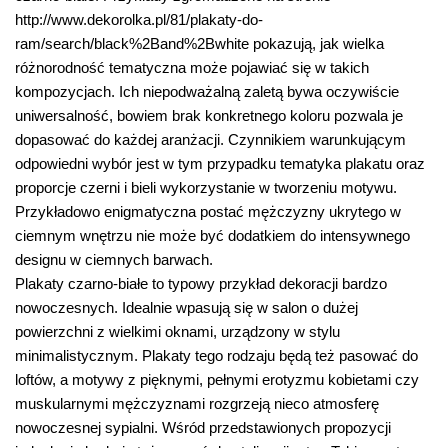
http://www.dekorolka.pl/81/plakaty-do-
ram/search/black%2Band%2Bwhite pokazują, jak wielka
różnorodność tematyczna może pojawiać się w takich
kompozycjach. Ich niepodważalną zaletą bywa oczywiście
uniwersalność, bowiem brak konkretnego koloru pozwala je
dopasować do każdej aranżacji. Czynnikiem warunkującym
odpowiedni wybór jest w tym przypadku tematyka plakatu oraz
proporcje czerni i bieli wykorzystanie w tworzeniu motywu.
Przykładowo enigmatyczna postać mężczyzny ukrytego w
ciemnym wnętrzu nie może być dodatkiem do intensywnego
designu w ciemnych barwach.
Plakaty czarno-białe to typowy przykład dekoracji bardzo
nowoczesnych. Idealnie wpasują się w salon o dużej
powierzchni z wielkimi oknami, urządzony w stylu
minimalistycznym. Plakaty tego rodzaju będą też pasować do
loftów, a motywy z pięknymi, pełnymi erotyzmu kobietami czy
muskularnymi mężczyznami rozgrzeją nieco atmosferę
nowoczesnej sypialni. Wśród przedstawionych propozycji