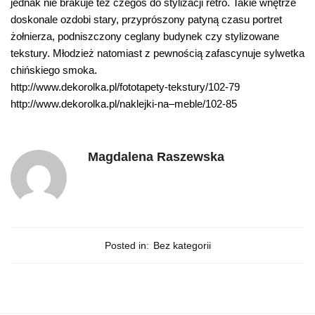
jednak nie brakuje też czegoś do stylizacji retro. Takie wnętrze
doskonale ozdobi stary, przyprószony patyną czasu portret
żołnierza, podniszczony ceglany budynek czy stylizowane
tekstury. Młodzież natomiast z pewnością zafascynuje sylwetka
chińskiego smoka.
http://www.dekorolka.pl/fototapety-tekstury/102-79
http://www.dekorolka.pl/naklejki-na–meble/102-85
Magdalena Raszewska
Posted in:
Bez kategorii