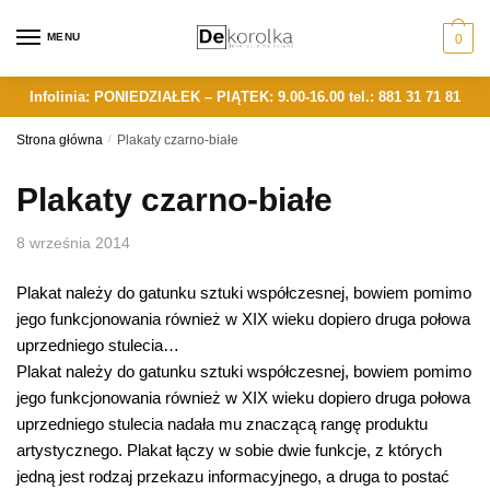
Skip
Skip
to
to
MENU
0
navigation
content
Infolinia: PONIEDZIAŁEK – PIĄTEK: 9.00-16.00
tel.: 881 31 71 81
Strona główna
/
Plakaty czarno-białe
Plakaty czarno-białe
8 września 2014
Plakat należy do gatunku sztuki współczesnej, bowiem pomimo
jego funkcjonowania również w XIX wieku dopiero druga połowa
uprzedniego stulecia…
Plakat należy do gatunku sztuki współczesnej, bowiem pomimo
jego funkcjonowania również w XIX wieku dopiero druga połowa
uprzedniego stulecia nadała mu znaczącą rangę produktu
artystycznego. Plakat łączy w sobie dwie funkcje, z których
jedną jest rodzaj przekazu informacyjnego, a druga to postać