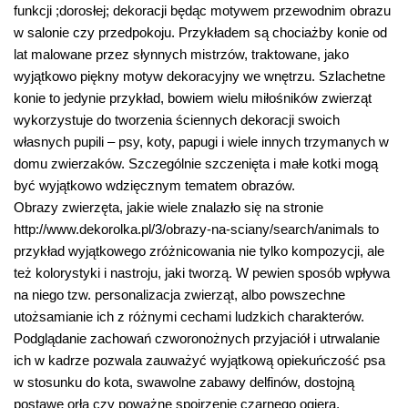
funkcji ;dorosłej; dekoracji będąc motywem przewodnim obrazu
w salonie czy przedpokoju. Przykładem są chociażby konie od
lat malowane przez słynnych mistrzów, traktowane, jako
wyjątkowo piękny motyw dekoracyjny we wnętrzu. Szlachetne
konie to jedynie przykład, bowiem wielu miłośników zwierząt
wykorzystuje do tworzenia ściennych dekoracji swoich
własnych pupili – psy, koty, papugi i wiele innych trzymanych w
domu zwierzaków. Szczególnie szczenięta i małe kotki mogą
być wyjątkowo wdzięcznym tematem obrazów.
Obrazy zwierzęta, jakie wiele znalazło się na stronie
http://www.dekorolka.pl/3/obrazy-na-sciany/search/animals to
przykład wyjątkowego zróżnicowania nie tylko kompozycji, ale
też kolorystyki i nastroju, jaki tworzą. W pewien sposób wpływa
na niego tzw. personalizacja zwierząt, albo powszechne
utożsamianie ich z różnymi cechami ludzkich charakterów.
Podglądanie zachowań czworonożnych przyjaciół i utrwalanie
ich w kadrze pozwala zauważyć wyjątkową opiekuńczość psa
w stosunku do kota, swawolne zabawy delfinów, dostojną
postawę orła czy poważne spojrzenie czarnego ogiera,