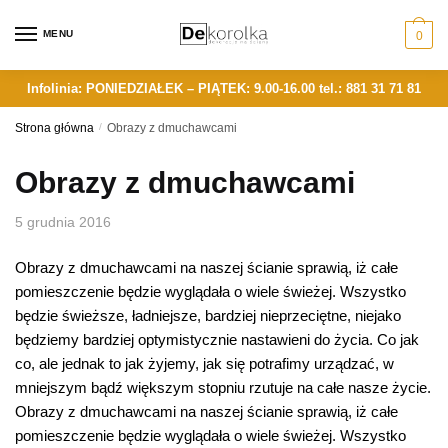
Skip
Skip
to
to
MENU
0
navigation
content
Infolinia: PONIEDZIAŁEK – PIĄTEK: 9.00-16.00
tel.: 881 31 71 81
Strona główna
/
Obrazy z dmuchawcami
Obrazy z dmuchawcami
5 grudnia 2016
Obrazy z dmuchawcami na naszej ścianie sprawią, iż całe
pomieszczenie będzie wyglądała o wiele świeżej. Wszystko
będzie świeższe, ładniejsze, bardziej nieprzeciętne, niejako
będziemy bardziej optymistycznie nastawieni do życia. Co jak
co, ale jednak to jak żyjemy, jak się potrafimy urządzać, w
mniejszym bądź większym stopniu rzutuje na całe nasze życie.
Obrazy z dmuchawcami na naszej ścianie sprawią, iż całe
pomieszczenie będzie wyglądała o wiele świeżej. Wszystko