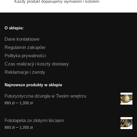
Kazdy produkt dopasujemy wymiarem i kolorem
O sklepie:
Dane kontaktowe
Regulamin zakupów
Polityka prywatności
Czas realizacji i koszty dostawy
Reklamacje i zwroty
Najnowsze produkty w sklepie
Futurystyczna dżungla w Twoim wnętrzu
Zakres
–
893
zł
1,350
zł
cen:
od
Fototapeta ze złotymi liściami
893 zł
Zakres
–
893
zł
1,350
zł
do
cen:
1,350 zł