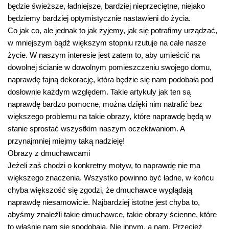
będzie świeższe, ładniejsze, bardziej nieprzeciętne, niejako
będziemy bardziej optymistycznie nastawieni do życia.
Co jak co, ale jednak to jak żyjemy, jak się potrafimy urządzać,
w mniejszym bądź większym stopniu rzutuje na całe nasze
życie. W naszym interesie jest zatem to, aby umieścić na
dowolnej ścianie w dowolnym pomieszczeniu swojego domu,
naprawdę fajną dekorację, która będzie się nam podobała pod
dosłownie każdym względem. Takie artykuły jak ten są
naprawdę bardzo pomocne, można dzięki nim natrafić bez
większego problemu na takie obrazy, które naprawdę będą w
stanie sprostać wszystkim naszym oczekiwaniom. A
przynajmniej miejmy taką nadzieję!
Obrazy z dmuchawcami
Jeżeli zaś chodzi o konkretny motyw, to naprawdę nie ma
większego znaczenia. Wszystko powinno być ładne, w końcu
chyba większość się zgodzi, że dmuchawce wyglądają
naprawdę niesamowicie. Najbardziej istotne jest chyba to,
abyśmy znaleźli takie dmuchawce, takie obrazy ścienne, które
to właśnie nam się spodobają. Nie innym, a nam. Przecież