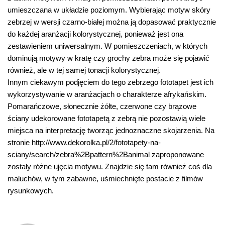
umieszczana w układzie poziomym. Wybierając motyw skóry
zebrzej w wersji czarno-białej można ją dopasować praktycznie
do każdej aranżacji kolorystycznej, ponieważ jest ona
zestawieniem uniwersalnym. W pomieszczeniach, w których
dominują motywy w kratę czy grochy zebra może się pojawić
również, ale w tej samej tonacji kolorystycznej.
Innym ciekawym podjęciem do tego zebrzego fototapet jest ich
wykorzystywanie w aranżacjach o charakterze afrykańskim.
Pomarańczowe, słonecznie żółte, czerwone czy brązowe
ściany udekorowane fototapetą z zebrą nie pozostawią wiele
miejsca na interpretację tworząc jednoznaczne skojarzenia. Na
stronie http://www.dekorolka.pl/2/fototapety-na-
sciany/search/zebra%2Bpattern%2Banimal zaproponowane
zostały różne ujęcia motywu. Znajdzie się tam również coś dla
maluchów, w tym zabawne, uśmiechnięte postacie z filmów
rysunkowych.