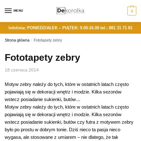
Skip
Skip
to
to
MENU
0
navigation
content
Infolinia: PONIEDZIAŁEK – PIĄTEK: 9.00-16.00
tel.: 881 31 71 81
Strona główna
/
Fototapety zebry
Fototapety zebry
18 czerwca 2014
Motyw zebry należy do tych, które w ostatnich latach często
pojawiają się w dekoracji wnętrz i modzie. Kilka sezonów
wstecz posiadanie sukienki, butów…
Motyw zebry należy do tych, które w ostatnich latach często
pojawiają się w dekoracji wnętrz i modzie. Kilka sezonów
wstecz posiadanie sukienki, butów czy futra z motywem zebry
było po prostu w dobrym tonie. Dziś nieco ta pasja nieco
wygasa, ale stosowane z umiarem – nie dlatego, że tak