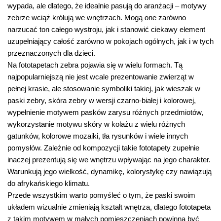
wypada, ale dlatego, że idealnie pasują do aranżacji – motywy
zebrze wciąż królują we wnętrzach. Mogą one zarówno
narzucać ton całego wystroju, jak i stanowić ciekawy element
uzupełniający całość zarówno w pokojach ogólnych, jak i w tych
przeznaczonych dla dzieci.
Na fototapetach zebra pojawia się w wielu formach. Tą
najpopularniejszą nie jest wcale prezentowanie zwierząt w
pełnej krasie, ale stosowanie symboliki takiej, jak wieszak w
paski zebry, skóra zebry w wersji czarno-białej i kolorowej,
wypełnienie motywem pasków zarysu różnych przedmiotów,
wykorzystanie motywu skóry w kolażu z wielu różnych
gatunków, kolorowe mozaiki, tła rysunków i wiele innych
pomysłów. Zależnie od kompozycji takie fototapety zupełnie
inaczej prezentują się we wnętrzu wpływając na jego charakter.
Warunkują jego wielkość, dynamikę, kolorystykę czy nawiązują
do afrykańskiego klimatu.
Przede wszystkim warto pomyśleć o tym, że paski swoim
układem wizualnie zmieniają kształt wnętrza, dlatego fototapeta
z takim motywem w małych pomieszczeniach powinna być