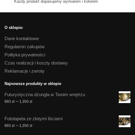
Kazdy produkt dopasujemy wymiarem i kolorem
O sklepie:
Dane kontaktowe
Regulamin zakupów
Polityka prywatności
Czas realizacji i koszty dostawy
Reklamacje i zwroty
Najnowsze produkty w sklepie
Futurystyczna dżungla w Twoim wnętrzu
Zakres
–
893
zł
1,350
zł
cen:
od
Fototapeta ze złotymi liściami
893 zł
Zakres
–
893
zł
1,350
zł
do
cen:
1,350 zł