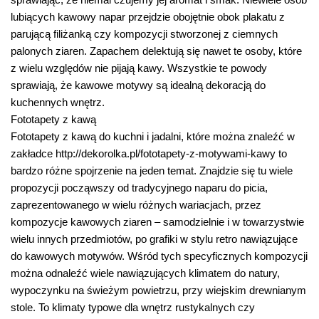
lubiących kawowy napar przejdzie obojętnie obok plakatu z
parującą filiżanką czy kompozycji stworzonej z ciemnych
palonych ziaren. Zapachem delektują się nawet te osoby, które
z wielu względów nie pijają kawy. Wszystkie te powody
sprawiają, że kawowe motywy są idealną dekoracją do
kuchennych wnętrz.
Fototapety z kawą
Fototapety z kawą do kuchni i jadalni, które można znaleźć w
zakładce http://dekorolka.pl/fototapety-z-motywami-kawy to
bardzo różne spojrzenie na jeden temat. Znajdzie się tu wiele
propozycji począwszy od tradycyjnego naparu do picia,
zaprezentowanego w wielu różnych wariacjach, przez
kompozycje kawowych ziaren – samodzielnie i w towarzystwie
wielu innych przedmiotów, po grafiki w stylu retro nawiązujące
do kawowych motywów. Wśród tych specyficznych kompozycji
można odnaleźć wiele nawiązujących klimatem do natury,
wypoczynku na świeżym powietrzu, przy wiejskim drewnianym
stole. To klimaty typowe dla wnętrz rustykalnych czy