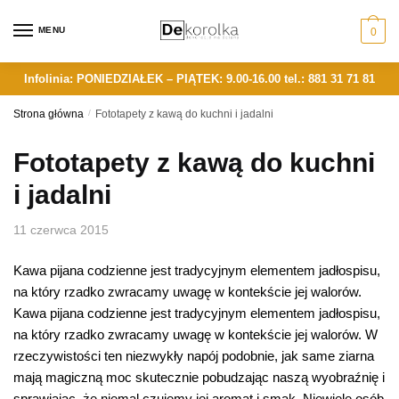
Skip
Skip
to
to
MENU
0
navigation
content
Infolinia: PONIEDZIAŁEK – PIĄTEK: 9.00-16.00
tel.: 881 31 71 81
Strona główna
/
Fototapety z kawą do kuchni i jadalni
Fototapety z kawą do kuchni
i jadalni
11 czerwca 2015
Kawa pijana codzienne jest tradycyjnym elementem jadłospisu,
na który rzadko zwracamy uwagę w kontekście jej walorów.
Kawa pijana codzienne jest tradycyjnym elementem jadłospisu,
na który rzadko zwracamy uwagę w kontekście jej walorów. W
rzeczywistości ten niezwykły napój podobnie, jak same ziarna
mają magiczną moc skutecznie pobudzając naszą wyobraźnię i
sprawiając, że niemal czujemy jej aromat i smak. Niewiele osób