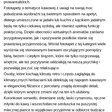
prowansalskich.
Fototapety o tematyce kawowej z uwagi na swoją moc
pobudzania wyobraźni są świetnym sposobem na apetyt,
dlatego umieszczone w jadalni lub kuchni z kącikiem jadalnym
będą nie tylko ciekawą ozdobą, ale również spełnią funkcję
praktyczną. Dzięki obecności wirtualnych aromatów zarówno
przygotowywanie, jak i spożywanie posiłków stanie się
prawdziwą przyjemnością. Wśród fototapet z tej kategorii wiele
wyróżnia się stonowanymi barwami oscylującymi pomiędzy
bielą, beżem i ciepłym brązem, które nie tylko rozgrzewają
wnętrze, ale też pozytywnie oddziałują na naszą psychikę i
pozwalają poczuć się relaksująco.
Osoby, które kochają klimaty retro i często zaglądają do
klimatycznych herbaciarni lub delektują się napojem kawowym
w eleganckiej filiżance z porcelany znajdą dziesiątki detali,
dzięki którym wnętrze zmieni styl na ten ich ulubiony.
Koronkowe serwetki, drewniane stoły, laski cynamonu, ręczne
młynki do kawy i wszechobecne serduszka na puszystej
mlecznej piance to wyjątkowo przyjemne w odbiorze budzące