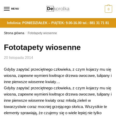
Skip
Skip
to
to
MENU
0
navigation
content
Infolinia: PONIEDZIAŁEK – PIĄTEK: 9.00-16.00
tel.: 881 31 71 81
Strona główna
/
Fototapety wiosenne
Fototapety wiosenne
20 listopada 2014
Gdyby zapytać przeciętnego człowieka, z czym kojarzy mu się
wiosna, zapewne wymieni kwitnące drzewa owocowe, tulipany i
inne pierwsze wiosenne kwiaty…
Gdyby zapytać przeciętnego człowieka, z czym kojarzy mu się
wiosna, zapewne wymieni kwitnące drzewa owocowe, tulipany i
inne pierwsze wiosenne kwiaty oraz młodą zieleń w
towarzystwie coraz mocniej grzejącego słońca. Wszystkie te
elementy sprawiają, że czujemy się o wiele lepiej nie tylko