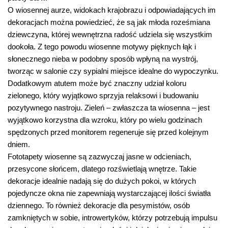
O wiosennej aurze, widokach krajobrazu i odpowiadających im
dekoracjach można powiedzieć, że są jak młoda roześmiana
dziewczyna, której wewnętrzna radość udziela się wszystkim
dookoła. Z tego powodu wiosenne motywy pięknych łąk i
słonecznego nieba w podobny sposób wpłyną na wystrój,
tworząc w salonie czy sypialni miejsce idealne do wypoczynku.
Dodatkowym atutem może być znaczny udział koloru
zielonego, który wyjątkowo sprzyja relaksowi i budowaniu
pozytywnego nastroju. Zieleń – zwłaszcza ta wiosenna – jest
wyjątkowo korzystna dla wzroku, który po wielu godzinach
spędzonych przed monitorem regeneruje się przed kolejnym
dniem.
Fototapety wiosenne są zazwyczaj jasne w odcieniach,
przesycone słońcem, dlatego rozświetlają wnętrze. Takie
dekoracje idealnie nadają się do dużych pokoi, w których
pojedyncze okna nie zapewniają wystarczającej ilości światła
dziennego. To również dekoracje dla pesymistów, osób
zamkniętych w sobie, introwertyków, którzy potrzebują impulsu