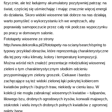
fizycznie, ale też ładujemy akumulatory pozytywniej patrząc na
świat, częściej się uśmiechając i mając znacznie więcej energii
do działania. Skoro widoki wiosenne tak dobrze na nas działają
warto pomyśleć o wykorzystaniu ich we wnętrzach, aby
poprawiały samopoczucie przez cały rok podczas wypoczynku
po pracy w domowym salonie.
Fototapety wiosenne ze strony
http://www.dekorolka.pl/2/fototapety-na-sciany/search/spring to
typowy przykład obrazów, które reprezentują charakterystyczne
dla tej pory roku klimaty, kolory i temperaturę kompozycji.
Można wśród nich znaleźć prezentacje młodziutkiej wiosennej
zieleni o tym charakterystycznym słodkim odcieniu
przypominającym zielony groszek. Ciekawe i bardzo
zachęcające są też widoki zielonej łąki pokrytej kobiercem
kwiatków polnych i bujnych traw, niekiedy w cieniu lasu. W
kolekcji nie mogła zabraknąć wiosennych kwiatów – tulipanów,
liliowego bzu, drobnych ogrodowych irysów, konwalii majowych,
stokrotek i wielu innych drobnych polnych kwiatków z ogromnej
palety barw.