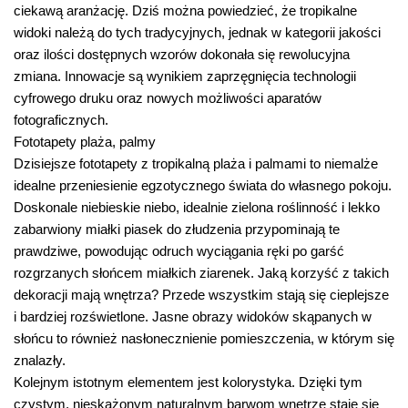
ciekawą aranżację. Dziś można powiedzieć, że tropikalne
widoki należą do tych tradycyjnych, jednak w kategorii jakości
oraz ilości dostępnych wzorów dokonała się rewolucyjna
zmiana. Innowacje są wynikiem zaprzęgnięcia technologii
cyfrowego druku oraz nowych możliwości aparatów
fotograficznych.
Fototapety plaża, palmy
Dzisiejsze fototapety z tropikalną plaża i palmami to niemalże
idealne przeniesienie egzotycznego świata do własnego pokoju.
Doskonale niebieskie niebo, idealnie zielona roślinność i lekko
zabarwiony miałki piasek do złudzenia przypominają te
prawdziwe, powodując odruch wyciągania ręki po garść
rozgrzanych słońcem miałkich ziarenek. Jaką korzyść z takich
dekoracji mają wnętrza? Przede wszystkim stają się cieplejsze
i bardziej rozświetlone. Jasne obrazy widoków skąpanych w
słońcu to również nasłonecznienie pomieszczenia, w którym się
znalazły.
Kolejnym istotnym elementem jest kolorystyka. Dzięki tym
czystym, nieskażonym naturalnym barwom wnętrze staje się