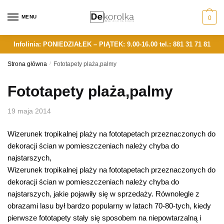
Skip
Skip
to
to
MENU
0
navigation
content
Infolinia: PONIEDZIAŁEK – PIĄTEK: 9.00-16.00
tel.: 881 31 71 81
Strona główna
/
Fototapety plaża,palmy
Fototapety plaża,palmy
19 maja 2014
Wizerunek tropikalnej plaży na fototapetach przeznaczonych do
dekoracji ścian w pomieszczeniach należy chyba do
najstarszych,
Wizerunek tropikalnej plaży na fototapetach przeznaczonych do
dekoracji ścian w pomieszczeniach należy chyba do
najstarszych, jakie pojawiły się w sprzedaży. Równolegle z
obrazami lasu był bardzo popularny w latach 70-80-tych, kiedy
pierwsze fototapety stały się sposobem na niepowtarzalną i