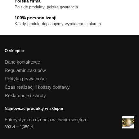
Polska firma
Polskie produkty, polska gwarancja
100% personalizacji
Kazdy produkt dopasujemy wymiarem i kolorem
O sklepie:
Dane kontaktowe
Regulamin zakupów
Polityka prywatności
Czas realizacji i koszty dostawy
Reklamacje i zwroty
Najnowsze produkty w sklepie
Futurystyczna dżungla w Twoim wnętrzu
Zakres
–
893
zł
1,350
zł
cen: