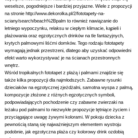
weselsze, pogodniejsze i bardziej przyjazne. Wiele z propozycji
na stronie http://www.dekorolka.pl/2/fototapety-na-
sciany/search/beach%2Bpalm to również nawiązanie do
letniego wypoczynku, relaksu w ciepłym klimacie, kąpieli i
plażowania oraz egzotycznych drinków na tle fantazyjnych,
krytych palmowymi liśćmi domków. Tego rodzaju fototapety
wymagają jednak przestrzeni, dlatego aby uzyskać odpowiedni
efekt warto wykorzystywać je na ścianach przestronnych
wnętrz.
Wśród tropikalnych fototapet z plażą i palmami znajdzie się
także kilka propozycji dla najmłodszych. Zabawne rysunki
dzieciaków na egzotycznej zjeżdżalni, samotna wyspa z palmą,
kompozycje złożone z różnych egzotycznych symboli,
podpowiadających pochodzenie czy zabawne zwierzaki na
leżaku pod palmami to niezwykłe propozycje tętniące życiem i
przyciągające uwagę żywymi kolorami. W pokoju dziecka z
pewnością staną się najważniejszym elementem wystroju
podobnie, jak egzotyczna plaża czy kolorowy drink ozdobią