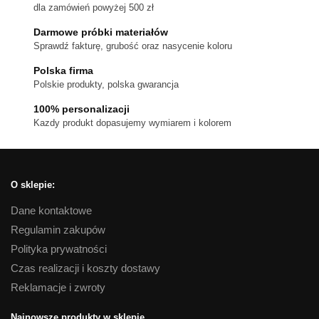
dla zamówień powyżej 500 zł
Darmowe próbki materiałów
Sprawdź fakturę, grubość oraz nasycenie koloru
Polska firma
Polskie produkty, polska gwarancja
100% personalizacji
Kazdy produkt dopasujemy wymiarem i kolorem
O sklepie:
Dane kontaktowe
Regulamin zakupów
Polityka prywatności
Czas realizacji i koszty dostawy
Reklamacje i zwroty
Najnowsze produkty w sklepie