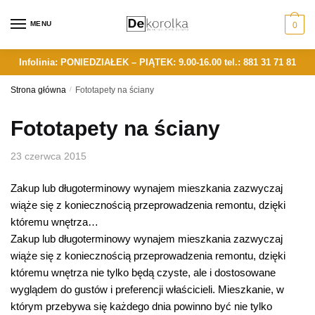
Skip
Skip
to
to
MENU
0
navigation
content
Infolinia: PONIEDZIAŁEK – PIĄTEK: 9.00-16.00
tel.: 881 31 71 81
Strona główna
/
Fototapety na ściany
Fototapety na ściany
23 czerwca 2015
Zakup lub długoterminowy wynajem mieszkania zazwyczaj
wiąże się z koniecznością przeprowadzenia remontu, dzięki
któremu wnętrza…
Zakup lub długoterminowy wynajem mieszkania zazwyczaj
wiąże się z koniecznością przeprowadzenia remontu, dzięki
któremu wnętrza nie tylko będą czyste, ale i dostosowane
wyglądem do gustów i preferencji właścicieli. Mieszkanie, w
którym przebywa się każdego dnia powinno być nie tylko