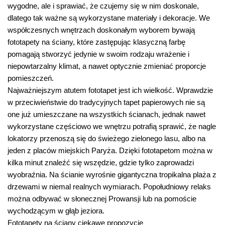
wygodne, ale i sprawiać, że czujemy się w nim doskonale,
dlatego tak ważne są wykorzystane materiały i dekoracje. We
współczesnych wnętrzach doskonałym wyborem bywają
fototapety na ściany, które zastępując klasyczną farbę
pomagają stworzyć jedynie w swoim rodzaju wrażenie i
niepowtarzalny klimat, a nawet optycznie zmieniać proporcje
pomieszczeń.
Najważniejszym atutem fototapet jest ich wielkość. Wprawdzie
w przeciwieństwie do tradycyjnych tapet papierowych nie są
one już umieszczane na wszystkich ścianach, jednak nawet
wykorzystane częściowo we wnętrzu potrafią sprawić, że nagle
lokatorzy przenoszą się do świeżego zielonego lasu, albo na
jeden z placów miejskich Paryża. Dzięki fototapetom można w
kilka minut znaleźć się wszędzie, gdzie tylko zaprowadzi
wyobraźnia. Na ścianie wyrośnie gigantyczna tropikalna plaża z
drzewami w niemal realnych wymiarach. Popołudniowy relaks
można odbywać w słonecznej Prowansji lub na pomoście
wychodzącym w głąb jeziora.
Fototapety na ściany ciekawe propozycję