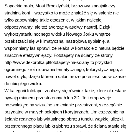
Sopockie molo, Most Brooklyński, brzozowy zagajnik czy
stadnina koni – wszystko to może znaleźć się w salonie nie
tylko zapewniając takie otoczenie, w jakim najlepiej
odpoczywamy, ale też tworząc właściwy nastrój. Dzięki
wykorzystaniu nocnego widoku Nowego Jorku wnętrze
przekształci się w klimatyczną, nastrojową sypialnię, a
wspomniany las sprawi, że relaks w kontakcie z naturą będzie
znacznie efektywniejszy. Fototapety na ściany ze strony
http://www.dekorolka.pl/fototapety-na-sciany to przykład
ogromnego zróżnicowania tematycznego, kolorystycznego, a
nawet stylu, dzięki któremu salon może przenieść się w czasie
do ubiegłego wieku.
W kategorii fototapet znalazły się również takie, które określane
bywają mianem przestrzennych lub 3D. To kompozycje
pozwalające na wizualne zmienianie przestrzeni, szczególnie
przydatne w małych pokojach i korytarzach. Umieszczenie na
ścianie realnego lub wirtualnego obrazu tunelu, wąskiej uliczki,
przestronnego placu lub krajobrazu sprawi, że ściana stanie się