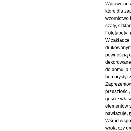
Wprawdzie w
które dla za
wzornictwo 
szafy, szkla
Fototapety n
W zakładce h
drukowanym 
pewnością o
dekorowanej
do domu, ale
humorystycz
Zaprezentow
przeszłości,
guście właśc
elementów st
nawiązuje, 
Wśród wspom
wrota czy dr