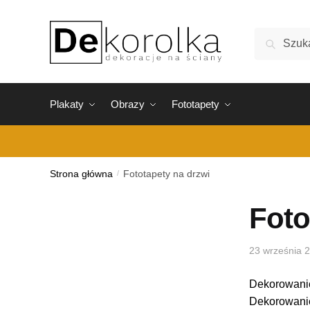
Skip
Skip
to
to
Szukaj:
Szukaj
navigation
content
Plakaty
Obrazy
Fototapety
Strona główna
/
Fototapety na drzwi
Foto
23 września 
Dekorowanie 
Dekorowanie 