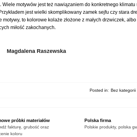
. Wiele motywów jest też nawiązaniem do konkretnego klimatu s
Przykładem jest wielki skomplikowany zamek sejfu czy stara d
e motywy, to kolorowe kolaże złożone z małych drzwiczek, albo
cych miłość zakochanych.
Magdalena Raszewska
Posted in:
Bez kategorii
owe próbki materiałów
Polska firma
dź fakturę, grubość oraz
Polskie produkty, polska g
enie koloru