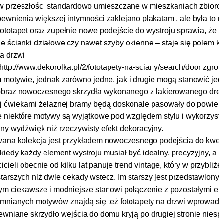
 przeszłości standardowo umieszczane w mieszkaniach zbior
pewnienia większej intymności zaklejano plakatami, ale była to
fototapet oraz zupełnie nowe podejście do wystroju sprawia, ż
ne ścianki działowe czy nawet szyby okienne – staje się polem 
a drzwi
ttp://www.dekorolka.pl/2/fototapety-na-sciany/search/door zgr
motywie, jednak zarówno jedne, jak i drugie mogą stanowić je
braz nowoczesnego skrzydła wykonanego z lakierowanego drew
 ćwiekami żelaznej bramy będą doskonale pasowały do powier
 niektóre motywy są wyjątkowe pod względem stylu i wykorzysta
ny wydźwięk niż rzeczywisty efekt dekoracyjny.
ana kolekcja jest przykładem nowoczesnego podejścia do kwest
 kiedy każdy element wystroju musiał być idealny, precyzyjny, a 
icieli obecnie od kilku lat panuje trend vintage, który w przyb
arszych niż dwie dekady wstecz. Im starszy jest przedstawiony 
tym ciekawsze i modniejsze stanowi połączenie z pozostałymi 
nianych motywów znajdą się też fototapety na drzwi wprowad
ewniane skrzydło wejścia do domu kryją po drugiej stronie nies