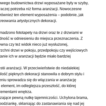
owego budownictwa drzwi wyposażane były w szyby,
 raczej potrzeba niż forma aranżacji. Nowoczesne
e również ten element wyposażenia – podobnie, jak
kreowania artystycznych dekoracji.
omadzono fototapety na drzwi oraz te z drzwiami w
dność w odniesieniu do miejsca przeznaczenia. Z
na czy też widok nieco już wysłużonej,
zchni drzwi w pokoju, przedpokoju czy wejściowych
nie ich w aranżacji będzie miało bardziej
ii aranżacji. W przeciwieństwie do niedalekiej
ilość pięknych dekoracji stanowiła o dobrym stylu i
liżeniu sprowadza się do włączania w aranżację
element, im odleglejsza przeszłość, do której
elementami wnętrza.
zające pewną nutkę tajemniczości. Uchylona brama,
podziankę, skłaniając do zastanawiania się nad jej