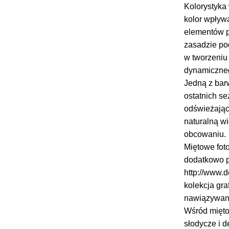
Kolorystyka 
kolor wpływa
elementów p
zasadzie po
w tworzeniu 
dynamiczneg
Jedną z barw
ostatnich se
odświeżająco
naturalną w
obcowaniu.
Miętowe foto
dodatkowo p
http://www.
kolekcja gra
nawiązywani
Wśród miętow
słodycze i d