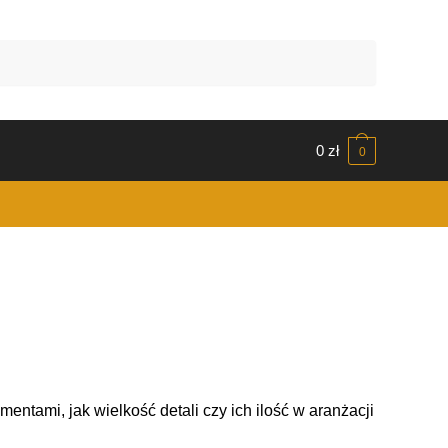
0
zł
0
entami, jak wielkość detali czy ich ilość w aranżacji