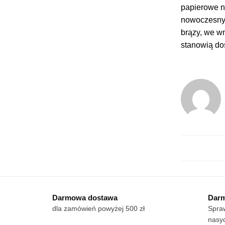
papierowe n
nowoczesnym 
brązy, we w
stanowią do
Darmowa dostawa
Darm
dla zamówień powyżej 500 zł
Spraw
nasyc