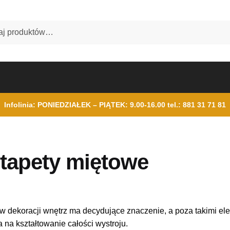
Infolinia: PONIEDZIAŁEK – PIĄTEK: 9.00-16.00
tel.: 881 31 71 81
tapety miętowe
w dekoracji wnętrz ma decydujące znaczenie, a poza takimi elem
 na kształtowanie całości wystroju.