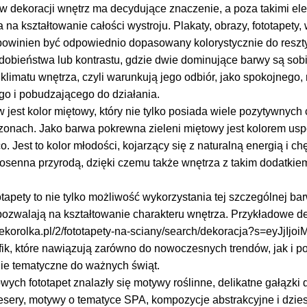
w dekoracji wnętrz ma decydujące znaczenie, a poza takimi elem
 na kształtowanie całości wystroju. Plakaty, obrazy, fototapety
owinien być odpowiednio dopasowany kolorystycznie do reszty
dobieństwa lub kontrastu, gdzie dwie dominujące barwy są sobi
klimatu wnętrza, czyli warunkują jego odbiór, jako spokojnego,
o i pobudzającego do działania.
 jest kolor miętowy, który nie tylko posiada wiele pozytywnych 
zonach. Jako barwa pokrewna zieleni miętowy jest kolorem uspo
. Jest to kolor młodości, kojarzący się z naturalną energią i 
iosenna przyrodą, dzięki czemu także wnętrza z takim dodatkie
tapety to nie tylko możliwość wykorzystania tej szczególnej bar
ozwalają na kształtowanie charakteru wnętrza. Przykładowe d
dekorolka.pl/2/fototapety-na-sciany/search/dekoracja?s=eyJjIj
fik, które nawiązują zarówno do nowoczesnych trendów, jak i p
e tematyczne do ważnych świąt.
ych fototapet znalazły się motywy roślinne, delikatne gałązki
esery, motywy o tematyce SPA, kompozycje abstrakcyjne i dzies