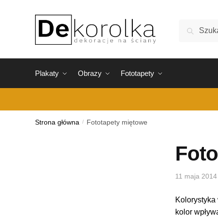
Skip
Skip
to
to
Szukaj:
Szukaj
navigation
content
Plakaty
Obrazy
Fototapety
Strona główna
/
Fototapety miętowe
Foto
11 maja 2014
Kolorystyka 
kolor wpływa