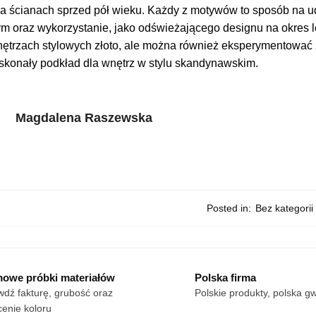
a ścianach sprzed pół wieku. Każdy z motywów to sposób na ude
oraz wykorzystanie, jako odświeżającego designu na okres letn
nętrzach stylowych złoto, ale można również eksperymentować z
skonały podkład dla wnętrz w stylu skandynawskim.
Magdalena Raszewska
Posted in:
Bez kategorii
owe próbki materiałów
Polska firma
dź fakturę, grubość oraz
Polskie produkty, polska g
enie koloru