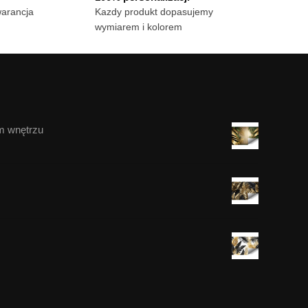
warancja
Kazdy produkt dopasujemy
wymiarem i kolorem
m wnętrzu