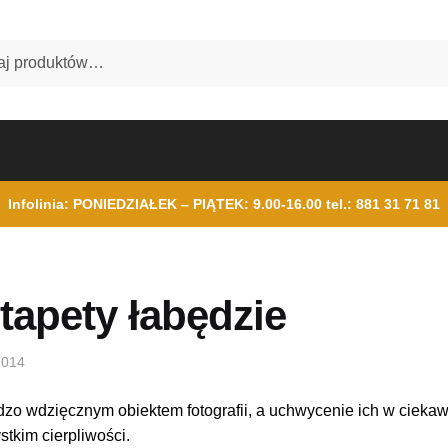
Infolinia: PONIEDZIAŁEK – PIĄTEK: 9.00-16.00
tel.: 881 31 71 81
tapety łabędzie
2014
dzo wdzięcznym obiektem fotografii, a uchwycenie ich w ciekaw
tkim cierpliwości.