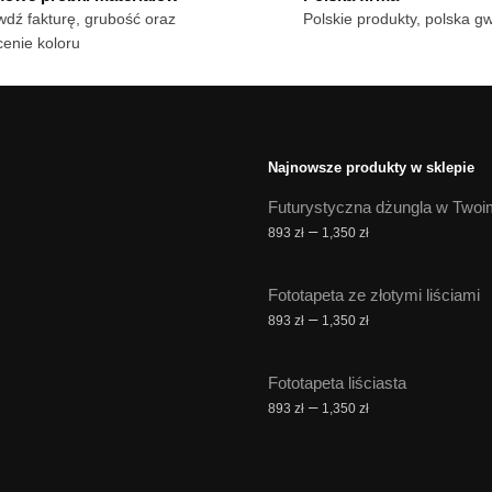
dź fakturę, grubość oraz
Polskie produkty, polska g
enie koloru
Najnowsze produkty w sklepie
Futurystyczna dżungla w Twoi
Zakres
–
893
zł
1,350
zł
cen:
od
Fototapeta ze złotymi liściami
893 zł
Zakres
–
893
zł
1,350
zł
do
cen:
1,350 zł
od
Fototapeta liściasta
893 zł
Zakres
–
893
zł
1,350
zł
do
cen:
1,350 zł
od
893 zł