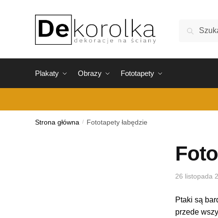
Skip
Skip
to
to
Szukaj:
Szukaj
navigation
content
Plakaty
Obrazy
Fototapety
Strona główna
/
Fototapety łabędzie
Foto
26 listopada 
Ptaki są bar
przede wszys