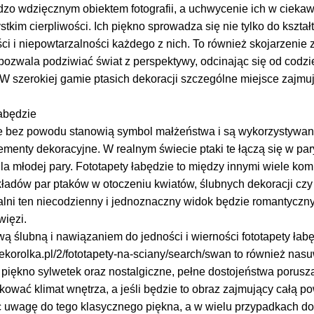
dzo wdzięcznym obiektem fotografii, a uchwycenie ich w ciekaw
tkim cierpliwości. Ich piękno sprowadza się nie tylko do kształ
ci i niepowtarzalności każdego z nich. To również skojarzenie
y pozwala podziwiać świat z perspektywy, odcinając się od cod
W szerokiej gamie ptasich dekoracji szczególne miejsce zajmuj
łabędzie
e bez powodu stanowią symbol małżeństwa i są wykorzystywane 
lementy dekoracyjne. W realnym świecie ptaki te łączą się w pa
a młodej pary. Fototapety łabędzie to między innymi wiele kom
ładów par ptaków w otoczeniu kwiatów, ślubnych dekoracji czy 
ialni ten niecodzienny i jednoznaczny widok będzie romantycz
ięzi.
 ślubną i nawiązaniem do jedności i wierności fototapety łabę
ekorolka.pl/2/fototapety-na-sciany/search/swan to również nas
 i piękno sylwetek oraz nostalgiczne, pełne dostojeństwa porus
ować klimat wnętrza, a jeśli będzie to obraz zajmujący całą p
c uwagę do tego klasycznego piękna, a w wielu przypadkach dod