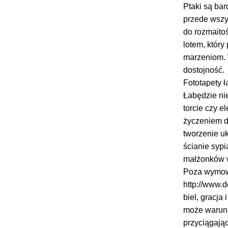
Ptaki są bar
przede wszys
do rozmaitoś
lotem, któr
marzeniom. 
dostojność.
Fototapety 
Łabędzie ni
torcie czy e
życzeniem dl
tworzenie uk
ścianie syp
małżonków w
Poza wymową
http://www.d
biel, gracja
może warunk
przyciągają