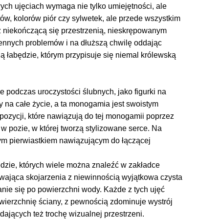
ych ujęciach wymaga nie tylko umiejętności, ale
tów, kolorów piór czy sylwetek, ale przede wszystkim
 z niekończącą się przestrzenią, nieskrępowanym
ziennych problemów i na dłuższą chwilę oddając
ą łabędzie, którym przypisuje się niemal królewską
podczas uroczystości ślubnych, jako figurki na
ry na całe życie, a ta monogamia jest swoistym
pozycji, które nawiązują do tej monogamii poprzez
w pozie, w której tworzą stylizowane serce. Na
nym pierwiastkiem nawiązującym do łączącej
dzie, których wiele można znaleźć w zakładce
uwająca skojarzenia z niewinnością wyjątkowa czysta
zanie się po powierzchni wody. Każde z tych ujęć
owierzchnię ściany, z pewnością zdominuje wystrój
ających też trochę wizualnej przestrzeni.