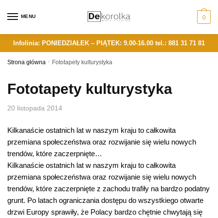
Skip
Skip
to
to
MENU
0
navigation
content
Infolinia: PONIEDZIAŁEK – PIĄTEK: 9.00-16.00
tel.: 881 31 71 81
Strona główna
/
Fototapety kulturystyka
Fototapety kulturystyka
20 listopada 2014
Kilkanaście ostatnich lat w naszym kraju to całkowita
przemiana społeczeństwa oraz rozwijanie się wielu nowych
trendów, które zaczerpnięte…
Kilkanaście ostatnich lat w naszym kraju to całkowita
przemiana społeczeństwa oraz rozwijanie się wielu nowych
trendów, które zaczerpnięte z zachodu trafiły na bardzo podatny
grunt. Po latach ograniczania dostępu do wszystkiego otwarte
drzwi Europy sprawiły, że Polacy bardzo chętnie chwytają się