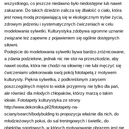
wszystkiego, co jeszcze niedawno było niedostępne lub nawet
zakazane. Do takich dziedzin zalicza się dbałość o ciało, która
jest nową modą przejawiającą się w ekologicznym trybie życia,
zdrowym jedzeniu i systematycznych ćwiczeniach w celu
modelowania sylwetki. Kulturystyka zdobywa ogromne uznanie
związane też zapewne z pojawieniem się ogólnie dostępnych
siłowni.
Podejście do modelowania sylwetki bywa bardzo zróżnicowane,
a zdania podzielone, jednak nic nie stoi na przeszkodzie, aby
nawet osoba, która nie chodzi na siłownię i nie lubi męczyć się
ćwiczeniami udekorowała swój pokój fototapetą z motywem
kulturysty. Piękna sylwetka, z podkreślonym zarysem
poszczególnych mięśni to widok przyjemny nie tylko dla pań,
ale również dla młodych chłopaków, którzy marzą o takim
ideale. Fototapety kulturystyka ze strony
http://www.dekorolka.pl/2/fototapety-na-
sciany/search/bodybulding to propozycja właśnie dla nich, do
młodzieżowych pokoi, do sal treningowych i świetlic, do
obiektów sportowych, w których motywowanie obrazem jest nie