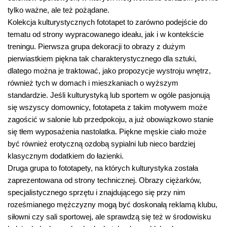
tylko ważne, ale też pożądane.
Kolekcja kulturystycznych fototapet to zarówno podejście do
tematu od strony wypracowanego ideału, jak i w kontekście
treningu. Pierwsza grupa dekoracji to obrazy z dużym
pierwiastkiem piękna tak charakterystycznego dla sztuki,
dlatego można je traktować, jako propozycje wystroju wnętrz,
również tych w domach i mieszkaniach o wyższym
standardzie. Jeśli kulturystyką lub sportem w ogóle pasjonują
się wszyscy domownicy, fototapeta z takim motywem może
zagościć w salonie lub przedpokoju, a już obowiązkowo stanie
się tłem wyposażenia nastolatka. Piękne męskie ciało może
być również erotyczną ozdobą sypialni lub nieco bardziej
klasycznym dodatkiem do łazienki.
Druga grupa to fototapety, na których kulturystyka została
zaprezentowana od strony technicznej. Obrazy ciężarków,
specjalistycznego sprzętu i znajdującego się przy nim
roześmianego mężczyzny mogą być doskonałą reklamą klubu,
siłowni czy sali sportowej, ale sprawdzą się też w środowisku