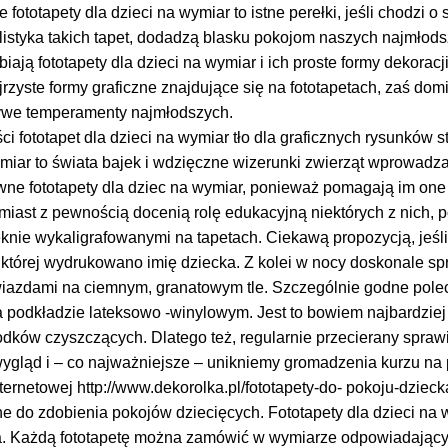
fototapety dla dzieci na wymiar to istne perełki, jeśli chodzi o 
listyka takich tapet, dodadzą blasku pokojom naszych najmłods
biają fototapety dla dzieci na wymiar i ich proste formy dekoracji
jrzyste formy graficzne znajdujące się na fototapetach, zaś dom
ywe temperamenty najmłodszych.
i fototapet dla dzieci na wymiar tło dla graficznych rysunków 
miar to świata bajek i wdzięczne wizerunki zwierząt wprowadzaj
wne fototapety dla dziec na wymiar, ponieważ pomagają im one
omiast z pewnością docenią rolę edukacyjną niektórych z nich,
ięknie wykaligrafowanymi na tapetach. Ciekawą propozycją, jeśl
a której wydrukowano imię dziecka. Z kolei w nocy doskonale spr
wiazdami na ciemnym, granatowym tle. Szczególnie godne pole
a podkładzie lateksowo -winylowym. Jest to bowiem najbardziej 
odków czyszczących. Dlatego też, regularnie przecierany spraw
wygląd i – co najważniejsze – unikniemy gromadzenia kurzu na
nternetowej http://www.dekorolka.pl/fototapety-do- pokoju-dzieck
e do zdobienia pokojów dziecięcych. Fototapety dla dzieci na 
. Każdą fototapetę można zamówić w wymiarze odpowiadający