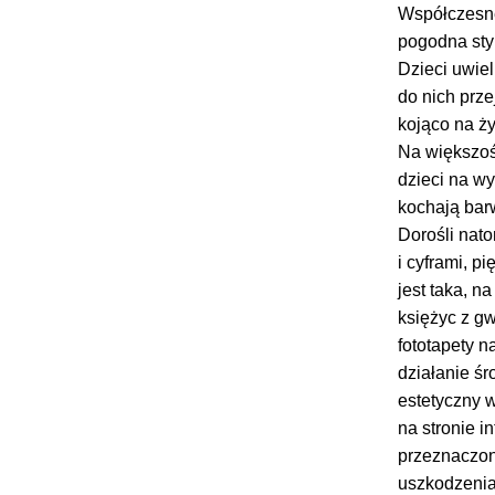
Współczesne 
pogodna sty
Dzieci uwiel
do nich prze
kojąco na ż
Na większośc
dzieci na wy
kochają bar
Dorośli nat
i cyframi, p
jest taka, n
księżyc z g
fototapety n
działanie śr
estetyczny 
na stronie i
przeznaczon
uszkodzenia