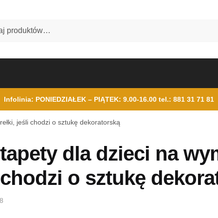
Infolinia: PONIEDZIAŁEK – PIĄTEK: 9.00-16.00
tel.: 881 31 71 81
rełki, jeśli chodzi o sztukę dekoratorską
tapety dla dzieci na wym
i chodzi o sztukę dekora
18