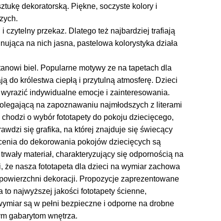
sztukę dekoratorską. Piękne, soczyste kolory i
zych.
 i czytelny przekaz. Dlatego też najbardziej trafiają
inująca na nich jasna, pastelowa kolorystyka działa
stanowi biel. Popularne motywy ze na tapetach dla
ą do królestwa ciepłą i przytulną atmosferę. Dzieci
 wyrazić indywidualne emocje i zainteresowania.
 polegającą na zapoznawaniu najmłodszych z literami
i chodzi o wybór fototapety do pokoju dziecięcego,
awdzi się grafika, na której znajduje się świecący
cenia do dekorowania pokojów dziecięcych są
trwały materiał, charakteryzujący się odpornością na
i, że nasza fototapeta dla dzieci na wymiar zachowa
 powierzchni dekoracji. Propozycje zaprezentowane
a to najwyższej jakości fototapety ścienne,
wymiar są w pełni bezpieczne i odporne na drobne
m gabarytom wnętrza.