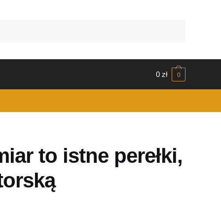
0
zł
0
iar to istne perełki,
torską