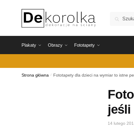
Skip
Skip
to
to
Szukaj:
Szukaj
navigation
content
Plakaty
Obrazy
Fototapety
Strona główna
/
Fototapety dla dzieci na wymiar to istne pe
Foto
jeśl
14 lutego 20