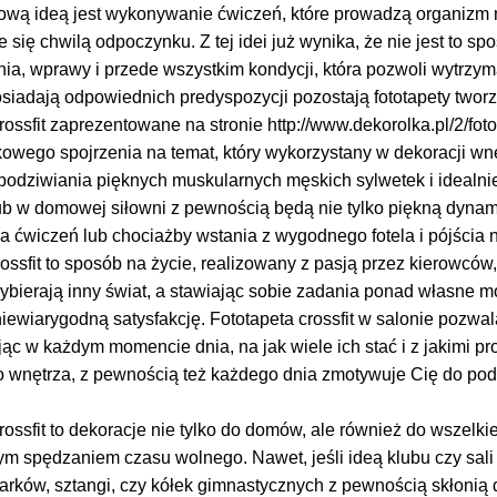
ową ideą jest wykonywanie ćwiczeń, które prowadzą organizm na
 się chwilą odpoczynku. Z tej idei już wynika, że nie jest to
a, wprawy i przede wszystkim kondycji, która pozwoli wytrzyma
osiadają odpowiednich predyspozycji pozostają fototapety twor
rossfit zaprezentowane na stronie http://www.dekorolka.pl/2/foto
kowego spojrzenia na temat, który wykorzystany w dekoracji w
 podziwiania pięknych muskularnych męskich sylwetek i idealni
lub w domowej siłowni z pewnością będą nie tylko piękną dyna
 ćwiczeń lub chociażby wstania z wygodnego fotela i pójścia n
ssfit to sposób na życie, realizowany z pasją przez kierowców
ybierają inny świat, a stawiając sobie zadania ponad własne m
ewiarygodną satysfakcję. Fototapeta crossfit w salonie pozwal
ąc w każdym momencie dnia, na jak wiele ich stać i z jakimi pr
do wnętrza, z pewnością też każdego dnia zmotywuje Cię do pod
rossfit to dekoracje nie tylko do domów, ale również do wszelk
m spędzaniem czasu wolnego. Nawet, jeśli ideą klubu czy sali 
arków, sztangi, czy kółek gimnastycznych z pewnością skłonią 