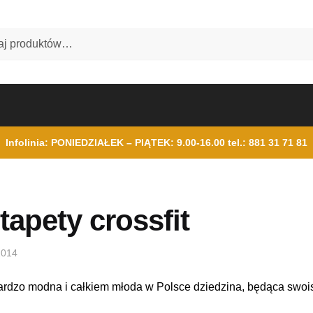
Infolinia: PONIEDZIAŁEK – PIĄTEK: 9.00-16.00
tel.: 881 31 71 81
tapety crossfit
2014
 bardzo modna i całkiem młoda w Polsce dziedzina, będąca swoi