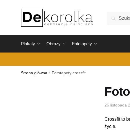
Skip
Skip
to
to
Szukaj:
Szukaj
navigation
content
Plakaty
Obrazy
Fototapety
Strona główna
/
Fototapety crossfit
Foto
26 listopada 
Crossfit to
życie.