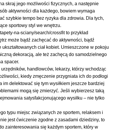
 skraj jego możliwości fizycznych, a następnie
 sposób aktywności dla każdego, bowiem wymaga
ć szybkie tempo bez ryzyka dla zdrowia. Dla tych,
zące sportowy styl we wnętrzu.
tapety-na-sciany/search/crossfit to przykład
nętrz może bądź zachęcać do aktywności, bądź
e ukształtowanych ciał kobiet. Umieszczone w pokoju
miczną dekoracją, ale też zachęcą do samodzielnego
a spacer.
, urzędników, handlowców, lekarzy, którzy wchodząc
ożliwości, kiedy zmęczenie przygniata ich do podłogi
a im delektować się tym wysiłkiem jeszcze bardziej
oblemami mogą się zmierzyć. Jeśli wybierzesz taką
ejmowania satysfakcjonującego wysiłku – nie tylko
iego typu miejsc związanych ze sportem, relaksem i
nie jest ćwiczenie zgodne z zasadami dziedziny, to
do zainteresowania się każdym sportem, który w