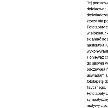
Jej podstaw
delektowanie
doświadczeni
którzy nie p
Fototapety c
wielokierun
skłaniać do
nastolatka 
wykonywania
Ponieważ cro
do siłowni w
odczuwają ni
uświadamiaj
fototapetę 
fizycznego.
Fototapety c
sympatyczny
motywy cięż