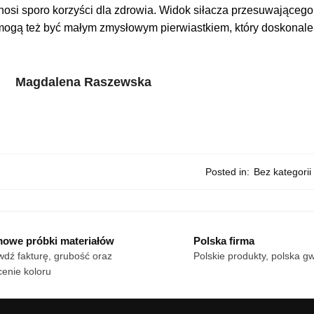
ynosi sporo korzyści dla zdrowia. Widok siłacza przesuwająceg
mogą też być małym zmysłowym pierwiastkiem, który doskonale s
Magdalena Raszewska
Posted in:
Bez kategorii
owe próbki materiałów
Polska firma
dź fakturę, grubość oraz
Polskie produkty, polska g
enie koloru