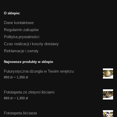
O sklepie:
Dane kontaktowe
Regulamin zakupów
Polityka prywatności
Czas realizacji i koszty dostawy
Reklamacje i zwroty
Najnowsze produkty w sklepie
Futurystyczna dżungla w Twoim wnętrzu
Zakres
–
893
zł
1,350
zł
cen:
od
Fototapeta ze złotymi liściami
893 zł
Zakres
–
893
zł
1,350
zł
do
cen:
1,350 zł
od
Fototapeta liściasta
893 zł