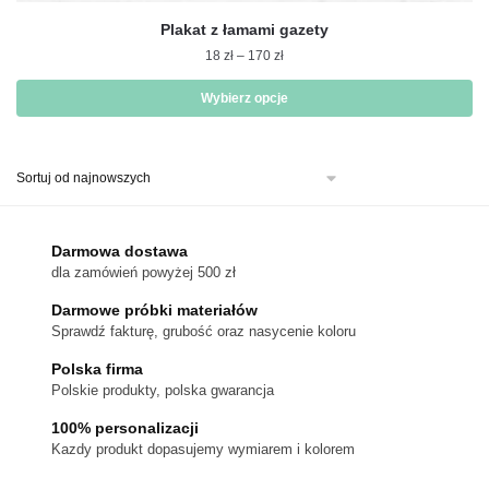
Plakat z łamami gazety
Zakres
18
zł
–
170
zł
cen:
od
Wybierz opcje
18 zł
Ten
do
produkt
170 zł
ma
wiele
wariantów.
Darmowa dostawa
Opcje
dla zamówień powyżej 500 zł
można
Darmowe próbki materiałów
wybrać
Sprawdź fakturę, grubość oraz nasycenie koloru
na
stronie
Polska firma
Polskie produkty, polska gwarancja
produktu
100% personalizacji
Kazdy produkt dopasujemy wymiarem i kolorem