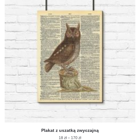
ma
wiele
wariantów.
Opcje
można
wybrać
na
stronie
produktu
Plakat z uszatką zwyczajną
Zakres
18
zł
–
170
zł