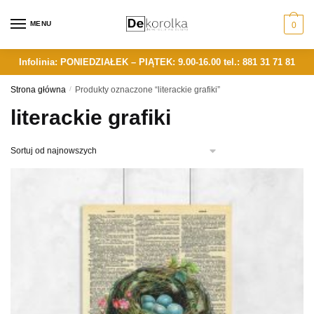
Skip
Skip
to
to
MENU
0
navigation
content
Infolinia: PONIEDZIAŁEK – PIĄTEK: 9.00-16.00
tel.: 881 31 71 81
Strona główna
/
Produkty oznaczone “literackie grafiki”
literackie grafiki