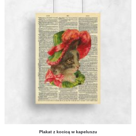
ma
wiele
wariantów.
Opcje
można
wybrać
na
stronie
produktu
Plakat z kocicą w kapeluszu