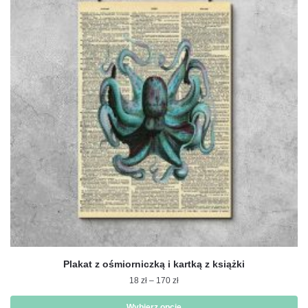
wariantów.
Opcje
można
wybrać
na
stronie
produktu
Plakat z ośmiorniczką i kartką z książki
Zakres
18
zł
–
170
zł
cen:
od
Wybierz opcje