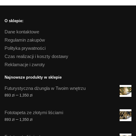
O sklepie:
Dane kontaktowe
Regulamin zakupów
Polityka prywatności
Czas realizacji i koszty dostawy
Reklamacje i zwroty
Najnowsze produkty w sklepie
Futurystyczna dżungla w Twoim wnętrzu
Zakres
–
893
zł
1,350
zł
cen:
od
Fototapeta ze złotymi liściami
893 zł
Zakres
–
893
zł
1,350
zł
do
cen:
1,350 zł
od