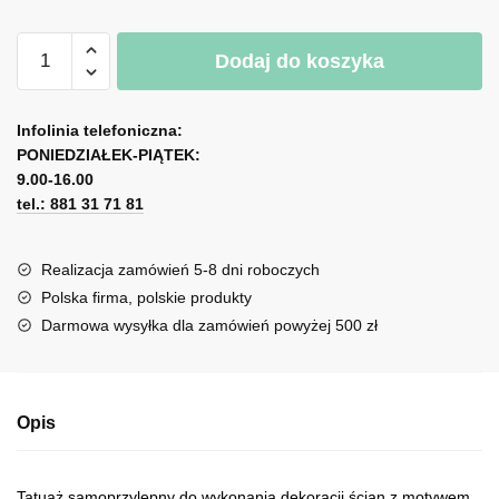
ilość
A
Dodaj do koszyka
Tatuaż
l
ścienny
t
z
e
Infolinia telefoniczna:
koprem
r
PONIEDZIAŁEK-PIĄTEK:
n
9.00-16.00
tel.: 881 31 71 81
a
t
i
Realizacja zamówień 5-8 dni roboczych
v
Polska firma, polskie produkty
e
Darmowa wysyłka dla zamówień powyżej 500 zł
:
Opis
Tatuaż samoprzylepny do wykonania dekoracji ścian z motywem