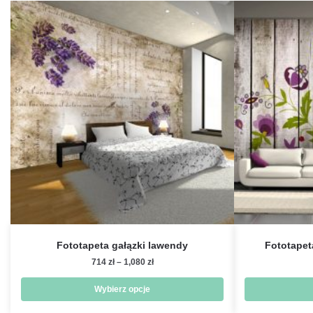
Fototapeta gałązki lawendy
Fototapet
Zakres
714
zł
–
1,080
zł
cen:
od
Wybierz opcje
714 zł
Ten