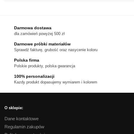
do
produkt
1,080 zł
ma
wiele
wariantów.
Darmowa dostawa
dla zamówień powyżej 500 zł
Opcje
można
Darmowe próbki materiałów
wybrać
Sprawdź fakturę, grubość oraz nasycenie koloru
na
Polska firma
stronie
Polskie produkty, polska gwarancja
produktu
100% personalizacji
Kazdy produkt dopasujemy wymiarem i kolorem
O sklepie:
Dane kontaktowe
Regulamin zakupów