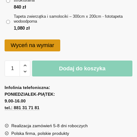
strukturalna
do
840
zł
1,080 zł
Tapeta zwierzątka i samolociki – 300cm x 200cm - fototapeta
wodoodporna
1,080
zł
Wyceń na wymiar
ilość
Dodaj do koszyka
Tapeta
zwierzątka
A
i
l
Infolinia telefoniczna:
samolociki
PONIEDZIAŁEK-PIĄTEK:
t
9.00-16.00
e
tel.: 881 31 71 81
r
n
a
Realizacja zamówień 5-8 dni roboczych
t
Polska firma, polskie produkty