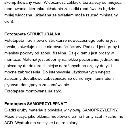
skomplikowany wzór. Widoczność zakładki tez zależy od miejsca
montowania, kierunku układania zakładki (pod światło będzie
mniej widoczna, układana ze światłem może rzucać minimalny
cień).
Fototapeta STRUKTURALNA
Fototapeta flizelinowa o strukturze nowoczesnego betonu jest
trwała, zniweluje lekkie nierówności ściany. Podkład jest gruby i
mięsisty pokryty od spodu flizeliną. Dzięki temu jest prosty w
montażu. Materiał jest odporny na lekkie pocieranie, jednak nie
polecamy do dekoracji miejsc narażonych na częsty dotyk i
mocne zabrudzenia. Do intensywnie użytkowanych wnętrz
zalecamy dodatkowe zabezpieczenie ochronnym laminatem
płynnym dostępnym za zamówienie.
Fototapeta montowana na styk.
Fototapeta SAMOPRZYLEPNA™
Gładki gruby materiał z powłoką winylową. SAMOPRZYLEPNY.
Może służyć jako okleina meblowa oraz na fronty szaf i kuchenne
AGD. Wydruk ma soczyste i ostre kolory.