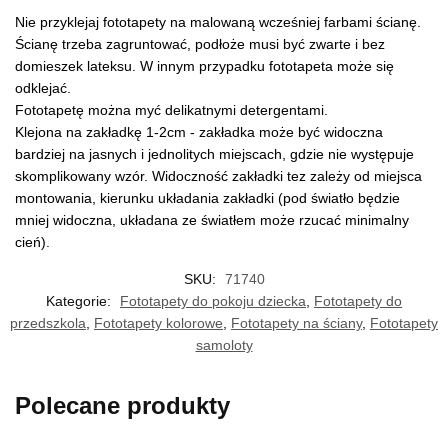
Nie przyklejaj fototapety na malowaną wcześniej farbami ścianę.
Ścianę trzeba zagruntować, podłoże musi być zwarte i bez
domieszek lateksu. W innym przypadku fototapeta może się
odklejać.
Fototapetę można myć delikatnymi detergentami.
Klejona na zakładkę 1-2cm - zakładka może być widoczna
bardziej na jasnych i jednolitych miejscach, gdzie nie występuje
skomplikowany wzór. Widoczność zakładki tez zależy od miejsca
montowania, kierunku układania zakładki (pod światło będzie
mniej widoczna, układana ze światłem może rzucać minimalny
cień).
SKU:
71740
Kategorie:
Fototapety do pokoju dziecka
,
Fototapety do
przedszkola
,
Fototapety kolorowe
,
Fototapety na ściany
,
Fototapety
samoloty
Polecane produkty