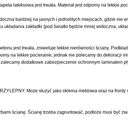
tapeta lateksowa jest trwała. Materiał jest odporny na lekkie po
doczna bardziej na jasnych i jednolitych miejscach, gdzie nie
ku układania zakładki (pod światło będzie mniej widoczna, ukł
tonu jest trwała, zniweluje lekkie nierówności ściany. Podkład j
dporny na lekkie pocieranie, jednak nie polecamy do dekoracji 
z zalecamy dodatkowe zabezpieczenie ochronnym laminatem p
RZYLEPNY. Może służyć jako okleina meblowa oraz na fronty s
arbami ścianę. Ścianę trzeba zagruntować, podłoże musi być zw