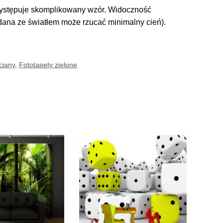
 występuje skomplikowany wzór. Widoczność
adana ze światłem może rzucać minimalny cień).
ciany
,
Fototapety zielone