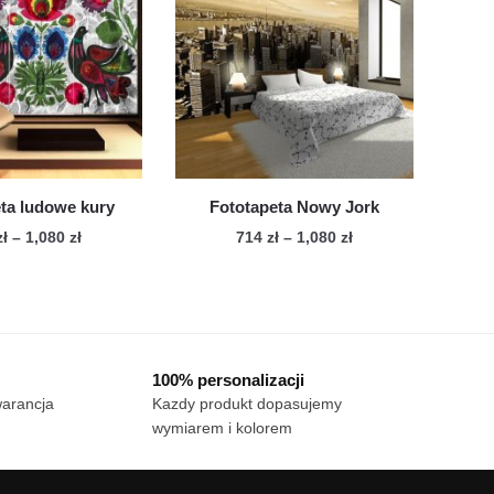
wariantów.
Opcje
Opcje
można
można
wybrać
wybrać
na
na
stronie
stronie
produktu
produktu
ta ludowe kury
Fototapeta Nowy Jork
Zakres
Zakres
zł
–
1,080
zł
714
zł
–
1,080
zł
cen:
cen:
Ten
Ten
od
od
produkt
produkt
714 zł
714 zł
ma
ma
do
do
wiele
1,080 zł
wiele
1,080 zł
100% personalizacji
wariantów.
wariantów.
warancja
Kazdy produkt dopasujemy
Opcje
Opcje
wymiarem i kolorem
można
można
wybrać
wybrać