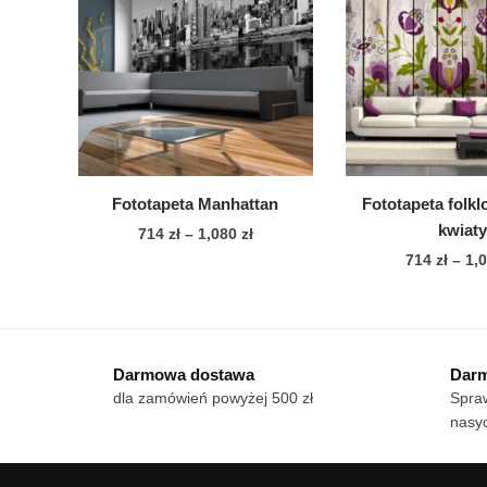
Opcje
Op
można
mo
wybrać
wy
na
na
stronie
str
produktu
pro
Fototapeta Manhattan
Fototapeta folkl
kwiat
Zakres
714
zł
–
1,080
zł
cen:
714
zł
–
1,
Ten
od
Te
produkt
714 zł
pro
ma
do
ma
wiele
1,080 zł
Darmowa dostawa
Darm
wie
wariantów.
dla zamówień powyżej 500 zł
Spraw
war
Opcje
nasyc
Op
można
mo
wybrać