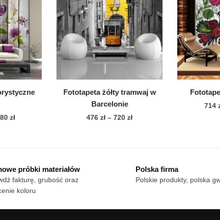
cje
Opcje
żna
można
brać
wybrać
na
onie
stronie
duktu
produktu
orystyczne
Fototapeta żółty tramwaj w
Fototape
y
Barcelonie
714
Zakres
Zakres
080
zł
476
zł
–
720
zł
cen:
cen:
n
Ten
od
od
dukt
produkt
714 zł
476 zł
ma
do
do
owe próbki materiałów
Polska firma
le
1,080 zł
wiele
720 zł
dź fakturę, grubość oraz
Polskie produkty, polska g
iantów.
wariantów.
enie koloru
cje
Opcje
żna
można