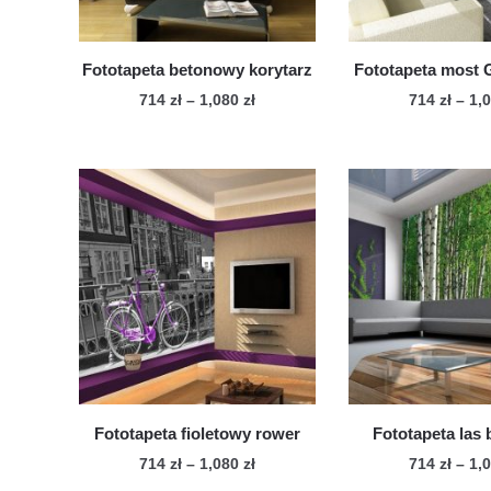
Fototapeta betonowy korytarz
Fototapeta most 
Zakres
714
zł
–
1,080
zł
714
zł
–
1,
cen:
Ten
Te
od
produkt
pro
714 zł
ma
ma
do
wiele
1,080 zł
wie
wariantów.
war
Opcje
Op
można
mo
wybrać
wy
na
na
stronie
str
produktu
pro
Fototapeta fioletowy rower
Fototapeta las
Zakres
714
zł
–
1,080
zł
714
zł
–
1,
cen: