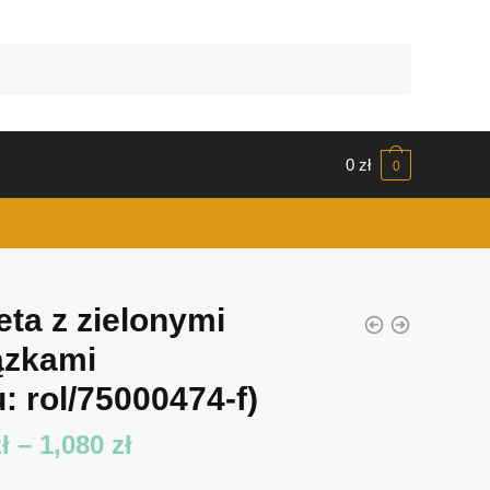
0
zł
0
eta z zielonymi
ązkami
: rol/75000474-f)
Zakres
ł
–
1,080
zł
cen: