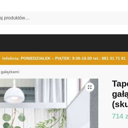
Infolinia: PONIEDZIAŁEK – PIĄTEK: 9.00-16.00
tel.: 881 31 71 81
i gałązkami
Tap
gał
(sku
714
z