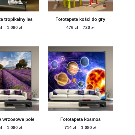
a tropikalny las
Fototapeta kości do gry
Zakres
Zakres
zł
–
1,080
zł
476
zł
–
720
zł
cen:
cen:
Ten
Ten
od
od
produkt
produkt
714 zł
476 zł
ma
ma
do
do
wiele
1,080 zł
wiele
720 zł
wariantów.
wariantów.
Opcje
Opcje
można
można
wybrać
wybrać
na
na
stronie
stronie
produktu
produktu
a wrzosowe pole
Fototapeta kosmos
Zakres
Zakres
zł
–
1,080
zł
714
zł
–
1,080
zł
cen:
cen: