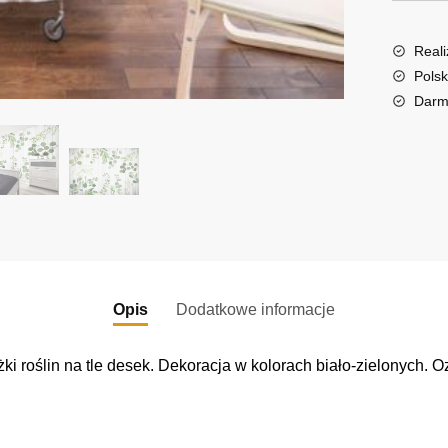
r
n
a
Reali
t
Polsk
i
Darm
v
e
:
Opis
Dodatkowe informacje
ki roślin na tle desek. Dekoracja w kolorach biało-zielonych. 