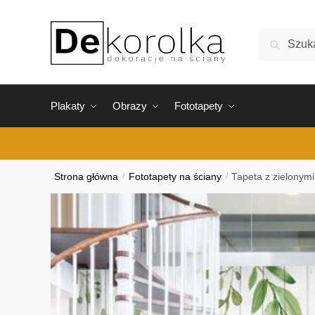
Skip
Skip
to
to
Szukaj:
Szukaj
navigation
content
Plakaty
Obrazy
Fototapety
Strona główna
/
Fototapety na ściany
/
Tapeta z zielonym