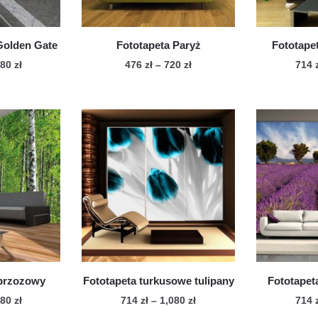
Golden Gate
Fototapeta Paryż
Fototapet
Zakres
Zakres
080
zł
476
zł
–
720
zł
714
cen:
cen:
n
Ten
od
od
dukt
produkt
714 zł
476 zł
ma
do
do
le
1,080 zł
wiele
720 zł
iantów.
wariantów.
cje
Opcje
żna
można
brać
wybrać
na
onie
stronie
duktu
produktu
 brzozowy
Fototapeta turkusowe tulipany
Fototapet
Zakres
Zakres
080
zł
714
zł
–
1,080
zł
714
cen:
cen: