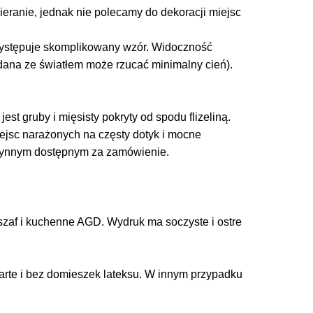
cieranie, jednak nie polecamy do dekoracji miejsc
 występuje skomplikowany wzór. Widoczność
adana ze światłem może rzucać minimalny cień).
est gruby i mięsisty pokryty od spodu flizeliną.
miejsc narażonych na częsty dotyk i mocne
łynnym dostępnym za zamówienie.
zaf i kuchenne AGD. Wydruk ma soczyste i ostre
arte i bez domieszek lateksu. W innym przypadku