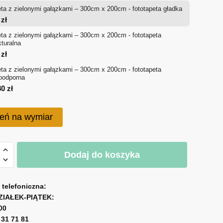
ta z zielonymi gałązkami – 300cm x 200cm - fototapeta gładka
od
4
zł
714 zł
ta z zielonymi gałązkami – 300cm x 200cm - fototapeta
kturalna
do
0
zł
ta z zielonymi gałązkami – 300cm x 200cm - fototapeta
1,080 zł
oodporna
80
zł
eń na wymiar
Dodaj do koszyka
mi
a telefoniczna:
mi
ZIAŁEK-PIĄTEK:
00
1 31 71 81