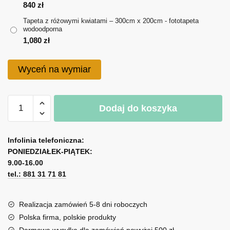
do
840
zł
Tapeta z różowymi kwiatami – 300cm x 200cm - fototapeta
1,080 zł
wodoodporna
1,080
zł
Wyceń na wymiar
ilość
Dodaj do koszyka
Tapeta
z
A
różowymi
l
Infolinia telefoniczna:
kwiatami
PONIEDZIAŁEK-PIĄTEK:
t
9.00-16.00
e
tel.: 881 31 71 81
r
n
a
Realizacja zamówień 5-8 dni roboczych
t
Polska firma, polskie produkty
i
Darmowa wysyłka dla zamówień powyżej 500 zł