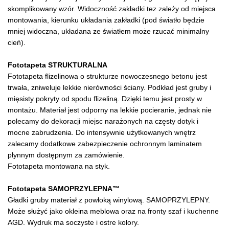
skomplikowany wzór. Widoczność zakładki tez zależy od miejsca
montowania, kierunku układania zakładki (pod światło będzie
mniej widoczna, układana ze światłem może rzucać minimalny
cień).
Fototapeta STRUKTURALNA
Fototapeta flizelinowa o strukturze nowoczesnego betonu jest
trwała, zniweluje lekkie nierówności ściany. Podkład jest gruby i
mięsisty pokryty od spodu flizeliną. Dzięki temu jest prosty w
montażu. Materiał jest odporny na lekkie pocieranie, jednak nie
polecamy do dekoracji miejsc narażonych na częsty dotyk i
mocne zabrudzenia. Do intensywnie użytkowanych wnętrz
zalecamy dodatkowe zabezpieczenie ochronnym laminatem
płynnym dostępnym za zamówienie.
Fototapeta montowana na styk.
Fototapeta SAMOPRZYLEPNA™
Gładki gruby materiał z powłoką winylową. SAMOPRZYLEPNY.
Może służyć jako okleina meblowa oraz na fronty szaf i kuchenne
AGD. Wydruk ma soczyste i ostre kolory.