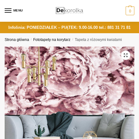
Skip
Skip
to
to
MENU
0
navigation
content
Infolinia: PONIEDZIAŁEK – PIĄTEK: 9.00-16.00
tel.: 881 31 71 81
Strona główna
/
Fototapety na korytarz
/
Tapeta z różowymi kwiatami