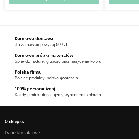
714 zł
Ten
do
produkt
1,080 zł
ma
wiele
wariantów.
Darmowa dostawa
dla zamówień powyżej 500 zł
Opcje
można
Darmowe próbki materiałów
wybrać
Sprawdź fakturę, grubość oraz nasycenie koloru
na
Polska firma
stronie
Polskie produkty, polska gwarancja
produktu
100% personalizacji
Kazdy produkt dopasujemy wymiarem i kolorem
O sklepie:
Dane kontaktowe