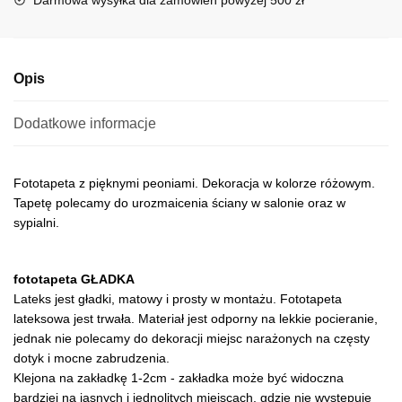
v
e
:
Opis
Dodatkowe informacje
Fototapeta z pięknymi peoniami. Dekoracja w kolorze różowym.
Tapetę polecamy do urozmaicenia ściany w salonie oraz w
sypialni.
fototapeta GŁADKA
Lateks jest gładki, matowy i prosty w montażu. Fototapeta
lateksowa jest trwała. Materiał jest odporny na lekkie pocieranie,
jednak nie polecamy do dekoracji miejsc narażonych na częsty
dotyk i mocne zabrudzenia.
Klejona na zakładkę 1-2cm - zakładka może być widoczna
bardziej na jasnych i jednolitych miejscach, gdzie nie występuje