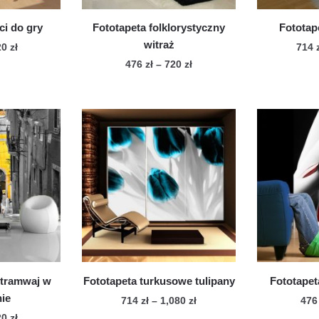
ci do gry
Fototapeta folklorystyczny
Fototap
witraż
Zakres
20
zł
714
cen:
Zakres
476
zł
–
720
zł
n
od
cen:
Ten
dukt
476 zł
od
produkt
do
476 zł
ma
le
720 zł
do
wiele
720 zł
iantów.
wariantów.
cje
Opcje
żna
można
brać
wybrać
na
onie
stronie
duktu
produktu
 tramwaj w
Fototapeta turkusowe tulipany
Fototapet
nie
Zakres
714
zł
–
1,080
zł
47
cen:
Zakres
20
zł