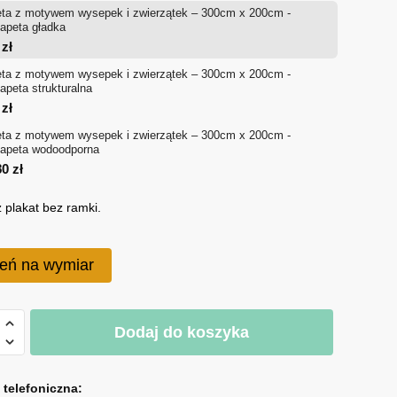
ta z motywem wysepek i zwierzątek – 300cm x 200cm -
od
tapeta gładka
4
zł
714 zł
ta z motywem wysepek i zwierzątek – 300cm x 200cm -
tapeta strukturalna
do
0
zł
1,080 zł
ta z motywem wysepek i zwierzątek – 300cm x 200cm -
tapeta wodoodporna
80
zł
 plakat bez ramki.
eń na wymiar
Dodaj do koszyka
em
a telefoniczna: