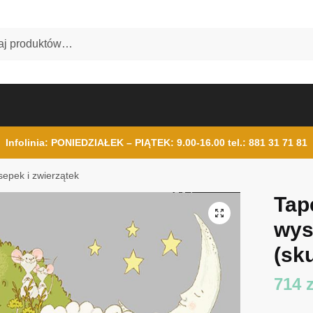
Infolinia: PONIEDZIAŁEK – PIĄTEK: 9.00-16.00
tel.: 881 31 71 81
epek i zwierzątek
Tap
wys
(sku
714
z