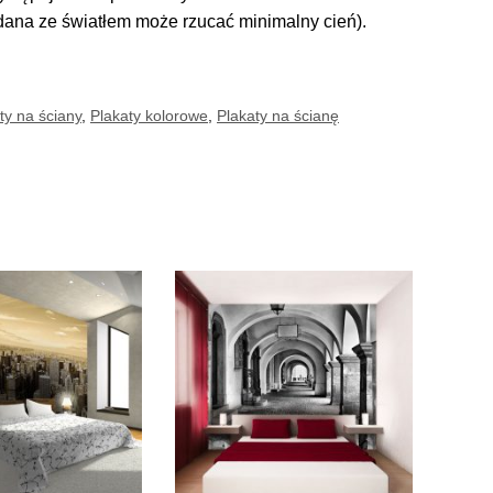
adana ze światłem może rzucać minimalny cień).
ty na ściany
,
Plakaty kolorowe
,
Plakaty na ścianę