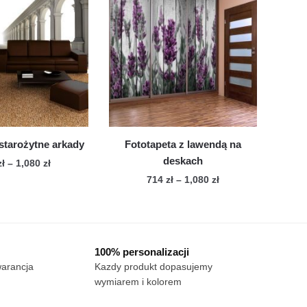
wariantów.
wariantów.
Opcje
Opcje
można
można
wybrać
wybrać
na
na
stronie
stronie
produktu
produktu
starożytne arkady
Fototapeta z lawendą na
deskach
Zakres
zł
–
1,080
zł
cen:
Zakres
714
zł
–
1,080
zł
Ten
od
cen:
Ten
produkt
714 zł
od
produkt
ma
do
714 zł
ma
wiele
1,080 zł
do
100% personalizacji
wiele
1,080 zł
wariantów.
warancja
Kazdy produkt dopasujemy
wariantów.
Opcje
wymiarem i kolorem
Opcje
można
można
wybrać