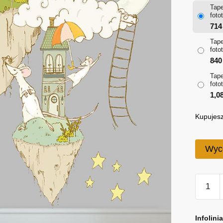
Tape
foto
71
Tape
foto
84
Tape
foto
1,0
Kupujesz
Wyc
ilość
Tapeta
z
A
motyw
l
Infolini