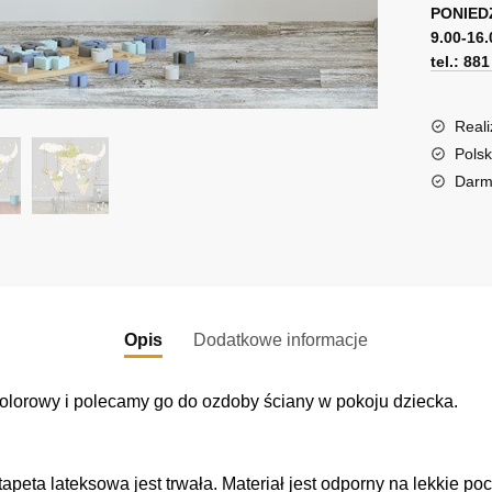
wysepe
PONIED
t
9.00-16.
i
e
tel.: 88
zwierzą
r
n
a
Reali
t
Polsk
i
Darm
v
e
:
Opis
Dodatkowe informacje
t kolorowy i polecamy go do ozdoby ściany w pokoju dziecka.
tapeta lateksowa jest trwała. Materiał jest odporny na lekkie po