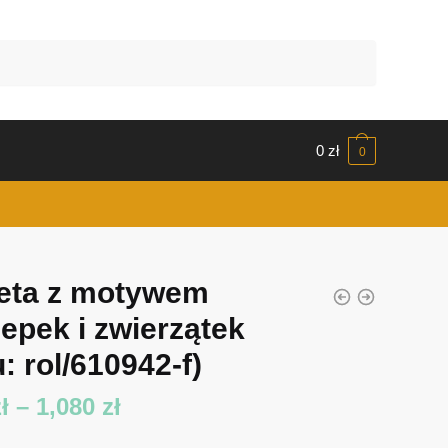
0
zł
0
eta z motywem
epek i zwierzątek
: rol/610942-f)
Zakres
ł
–
1,080
zł
cen: