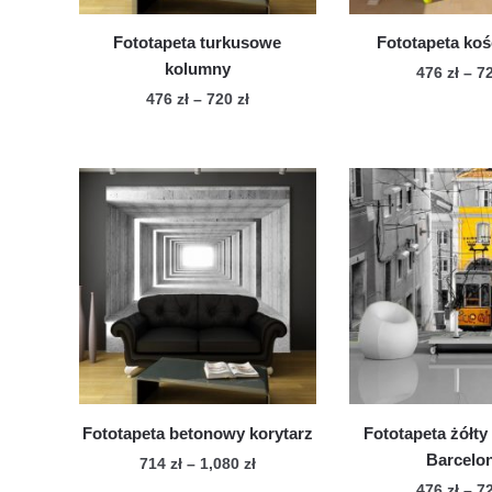
Fototapeta turkusowe
Fototapeta koś
kolumny
476
zł
–
7
Zakres
476
zł
–
720
zł
Te
cen:
Ten
pro
od
produkt
ma
476 zł
ma
wie
do
wiele
720 zł
war
wariantów.
Op
Opcje
mo
można
wy
wybrać
na
na
str
stronie
pro
produktu
Fototapeta betonowy korytarz
Fototapeta żółty
Barcelo
Zakres
714
zł
–
1,080
zł
cen:
476
zł
–
7