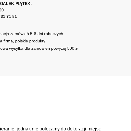
k
ZIAŁEK-PIĄTEK:
00
1 31 71 81
tek
zacja zamówień 5-8 dni roboczych
a firma, polskie produkty
owa wysyłka dla zamówień powyżej 500 zł
cieranie, jednak nie polecamy do dekoracji miejsc