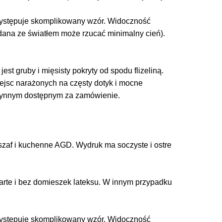
 występuje skomplikowany wzór. Widoczność
adana ze światłem może rzucać minimalny cień).
est gruby i mięsisty pokryty od spodu flizeliną.
miejsc narażonych na częsty dotyk i mocne
łynnym dostępnym za zamówienie.
zaf i kuchenne AGD. Wydruk ma soczyste i ostre
arte i bez domieszek lateksu. W innym przypadku
 występuje skomplikowany wzór. Widoczność