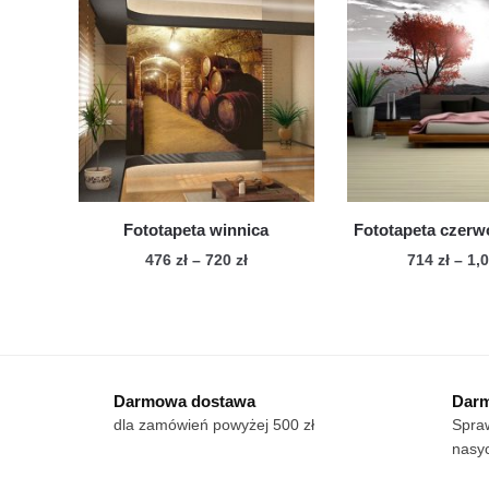
wariantów.
war
Opcje
Op
można
mo
wybrać
wy
na
na
stronie
str
produktu
pro
Fototapeta winnica
Fototapeta czer
Zakres
476
zł
–
720
zł
714
zł
–
1,
cen:
Ten
Te
od
produkt
pro
476 zł
ma
ma
do
wiele
720 zł
wie
Darmowa dostawa
Darm
wariantów.
war
dla zamówień powyżej 500 zł
Spraw
Opcje
Op
nasyc
można
mo
wybrać
wy