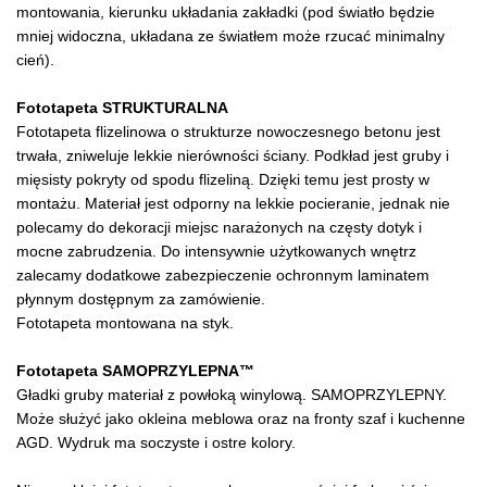
montowania, kierunku układania zakładki (pod światło będzie
mniej widoczna, układana ze światłem może rzucać minimalny
cień).
Fototapeta STRUKTURALNA
Fototapeta flizelinowa o strukturze nowoczesnego betonu jest
trwała, zniweluje lekkie nierówności ściany. Podkład jest gruby i
mięsisty pokryty od spodu flizeliną. Dzięki temu jest prosty w
montażu. Materiał jest odporny na lekkie pocieranie, jednak nie
polecamy do dekoracji miejsc narażonych na częsty dotyk i
mocne zabrudzenia. Do intensywnie użytkowanych wnętrz
zalecamy dodatkowe zabezpieczenie ochronnym laminatem
płynnym dostępnym za zamówienie.
Fototapeta montowana na styk.
Fototapeta SAMOPRZYLEPNA™
Gładki gruby materiał z powłoką winylową. SAMOPRZYLEPNY.
Może służyć jako okleina meblowa oraz na fronty szaf i kuchenne
AGD. Wydruk ma soczyste i ostre kolory.