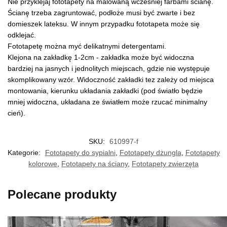
Nie przyklejaj fototapety na malowaną wcześniej farbami ścianę.
Ścianę trzeba zagruntować, podłoże musi być zwarte i bez
domieszek lateksu. W innym przypadku fototapeta może się
odklejać.
Fototapetę można myć delikatnymi detergentami.
Klejona na zakładkę 1-2cm - zakładka może być widoczna
bardziej na jasnych i jednolitych miejscach, gdzie nie występuje
skomplikowany wzór. Widoczność zakładki tez zależy od miejsca
montowania, kierunku układania zakładki (pod światło będzie
mniej widoczna, układana ze światłem może rzucać minimalny
cień).
SKU:
610997-f
Kategorie:
Fototapety do sypialni
,
Fototapety dżungla
,
Fototapety
kolorowe
,
Fototapety na ściany
,
Fototapety zwierzęta
Polecane produkty