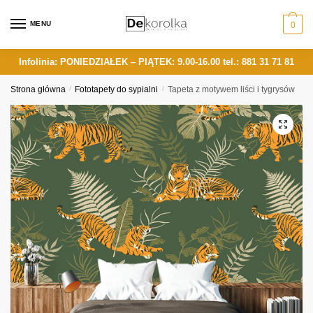
Skip
Skip
to
to
MENU
0
navigation
content
Infolinia: PONIEDZIAŁEK – PIĄTEK: 9.00-16.00
tel.: 881 31 71 81
Strona główna
/
Fototapety do sypialni
/
Tapeta z motywem liści i tygrysów