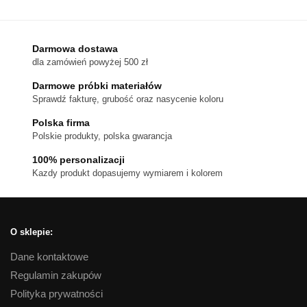
ma
wiele
wariantów.
Darmowa dostawa
dla zamówień powyżej 500 zł
Opcje
można
Darmowe próbki materiałów
wybrać
Sprawdź fakturę, grubość oraz nasycenie koloru
na
Polska firma
stronie
Polskie produkty, polska gwarancja
produktu
100% personalizacji
Kazdy produkt dopasujemy wymiarem i kolorem
O sklepie:
Dane kontaktowe
Regulamin zakupów
Polityka prywatności