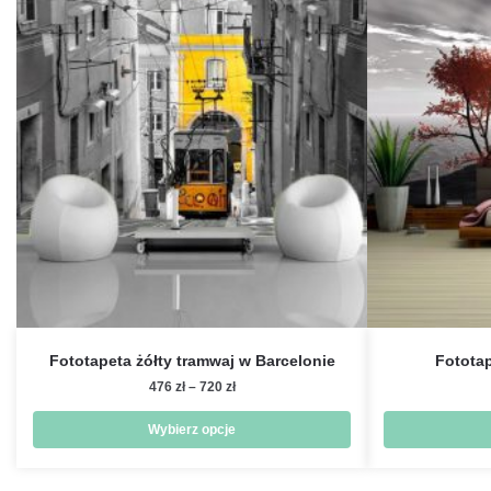
Fototapeta żółty tramwaj w Barcelonie
Fotota
Zakres
476
zł
–
720
zł
cen:
od
Wybierz opcje
476 zł
Ten
do
produkt
720 zł