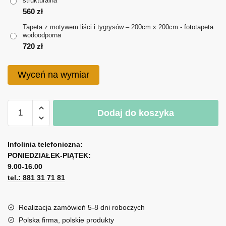
strukturalna
do
560
zł
720 zł
Tapeta z motywem liści i tygrysów – 200cm x 200cm - fototapeta
wodoodporna
720
zł
Wyceń na wymiar
ilość
Dodaj do koszyka
Tapeta
z
A
motywem
l
Infolinia telefoniczna:
liści
PONIEDZIAŁEK-PIĄTEK:
t
i
9.00-16.00
e
tygrysów
tel.: 881 31 71 81
r
n
a
Realizacja zamówień 5-8 dni roboczych
t
Polska firma, polskie produkty