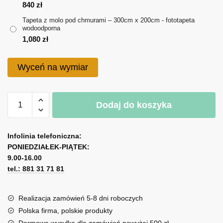
do
840
zł
Tapeta z molo pod chmurami – 300cm x 200cm - fototapeta
1,080 zł
wodoodporna
1,080
zł
Wyceń na wymiar
ilość
Dodaj do koszyka
Tapeta
z
A
molo
l
Infolinia telefoniczna:
pod
PONIEDZIAŁEK-PIĄTEK:
t
chmurami
9.00-16.00
e
tel.: 881 31 71 81
r
n
a
Realizacja zamówień 5-8 dni roboczych
t
Polska firma, polskie produkty
i
Darmowa wysyłka dla zamówień powyżej 500 zł