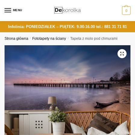
Skip
Skip
to
to
MENU
0
navigation
content
Infolinia: PONIEDZIAŁEK – PIĄTEK: 9.00-16.00
tel.: 881 31 71 81
Strona główna
/
Fototapety na ściany
/
Tapeta z molo pod chmurami