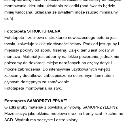
montowania, kierunku układania zakładki (pod światło będzie
mniej widoczna, układana ze światłem może rzucać minimalny
cień).
Fototapeta STRUKTURALNA
Fototapeta flizelinowa o strukturze nowoczesnego betonu jest
trwała, zniweluje lekkie nierówności ściany. Podkład jest gruby i
mięsisty pokryty od spodu flizeliną. Dzięki temu jest prosty w
montażu. Materiał jest odporny na lekkie pocieranie, jednak nie
polecamy do dekoracji miejsc narażonych na częsty dotyk i
mocne zabrudzenia. Do intensywnie użytkowanych wnętrz
zalecamy dodatkowe zabezpieczenie ochronnym laminatem
płynnym dostępnym za zamówienie.
Fototapeta montowana na styk.
Fototapeta SAMOPRZYLEPNA™
Gładki gruby materiał z powłoką winylową. SAMOPRZYLEPNY.
Może służyć jako okleina meblowa oraz na fronty szaf i kuchenne
AGD. Wydruk ma soczyste i ostre kolory.