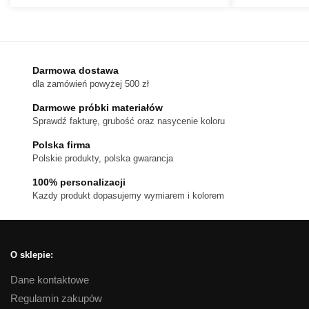
Ten
do
produkt
1,080 zł
ma
wiele
wariantów.
Darmowa dostawa
dla zamówień powyżej 500 zł
Opcje
można
Darmowe próbki materiałów
wybrać
Sprawdź fakturę, grubość oraz nasycenie koloru
na
Polska firma
stronie
Polskie produkty, polska gwarancja
produktu
100% personalizacji
Kazdy produkt dopasujemy wymiarem i kolorem
O sklepie:
Dane kontaktowe
Regulamin zakupów