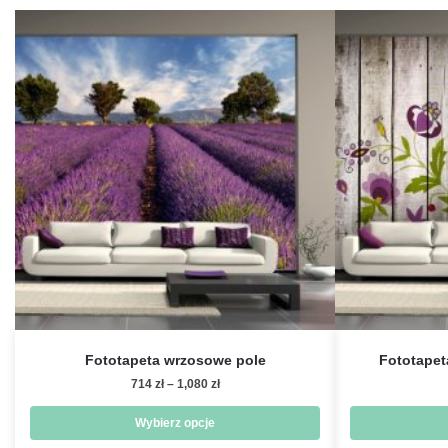
Fototapeta wrzosowe pole
Fototapet
Zakres
714
zł
–
1,080
zł
cen:
od
Wybierz opcje
714 zł