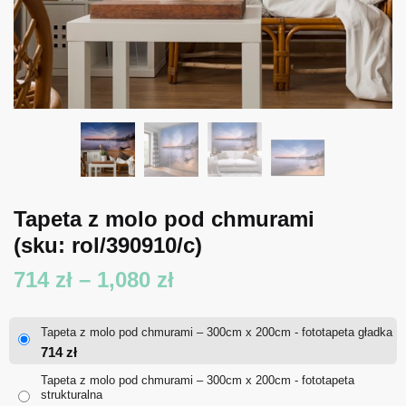
Tapeta z molo pod chmurami
(sku: rol/390910/c)
Zakres
714
zł
–
1,080
zł
cen:
Tapeta z molo pod chmurami – 300cm x 200cm - fototapeta gładka
od
714
zł
714 zł
Tapeta z molo pod chmurami – 300cm x 200cm - fototapeta
strukturalna