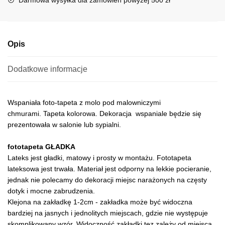
v
e
:
Opis
Dodatkowe informacje
Wspaniała foto-tapeta z molo pod malowniczymi
chmurami. Tapeta kolorowa. Dekoracja wspaniale będzie się
prezentowała w salonie lub sypialni.
fototapeta GŁADKA
Lateks jest gładki, matowy i prosty w montażu. Fototapeta
lateksowa jest trwała. Materiał jest odporny na lekkie pocieranie,
jednak nie polecamy do dekoracji miejsc narażonych na częsty
dotyk i mocne zabrudzenia.
Klejona na zakładkę 1-2cm - zakładka może być widoczna
bardziej na jasnych i jednolitych miejscach, gdzie nie występuje
skomplikowany wzór. Widoczność zakładki tez zależy od miejsca