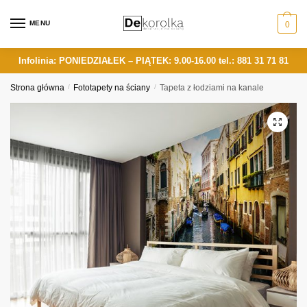
Skip
Skip
to
to
MENU
0
navigation
content
Infolinia: PONIEDZIAŁEK – PIĄTEK: 9.00-16.00
tel.: 881 31 71 81
Strona główna
/
Fototapety na ściany
/
Tapeta z łodziami na kanale