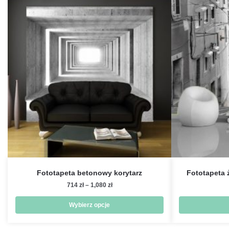
Fototapeta betonowy korytarz
Fototapeta 
Zakres
714
zł
–
1,080
zł
cen:
od
Wybierz opcje
714 zł
Ten
do