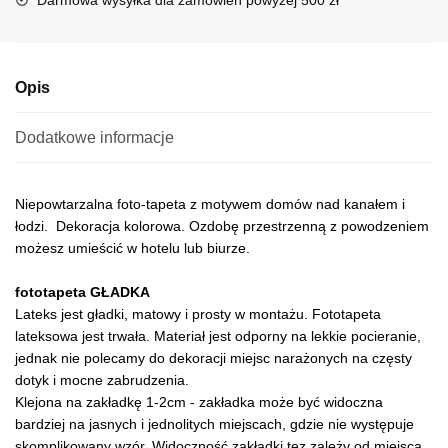
v
e
:
Opis
Dodatkowe informacje
Niepowtarzalna foto-tapeta z motywem domów nad kanałem i
łodzi. Dekoracja kolorowa. Ozdobę przestrzenną z powodzeniem
możesz umieścić w hotelu lub biurze.
fototapeta GŁADKA
Lateks jest gładki, matowy i prosty w montażu. Fototapeta
lateksowa jest trwała. Materiał jest odporny na lekkie pocieranie,
jednak nie polecamy do dekoracji miejsc narażonych na częsty
dotyk i mocne zabrudzenia.
Klejona na zakładkę 1-2cm - zakładka może być widoczna
bardziej na jasnych i jednolitych miejscach, gdzie nie występuje
skomplikowany wzór. Widoczność zakładki tez zależy od miejsca