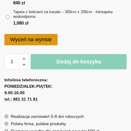
do
840
zł
Tapeta z łodziami na kanale – 300cm x 200cm - fototapeta
1,080 zł
wodoodporna
1,080
zł
Wyceń na wymiar
ilość
Dodaj do koszyka
Tapeta
z
A
łodziami
l
Infolinia telefoniczna:
na
PONIEDZIAŁEK-PIĄTEK:
t
kanale
9.00-16.00
e
tel.: 881 31 71 81
r
n
a
Realizacja zamówień 5-8 dni roboczych
t
Polska firma, polskie produkty
i
Darmowa wysyłka dla zamówień powyżej 500 zł