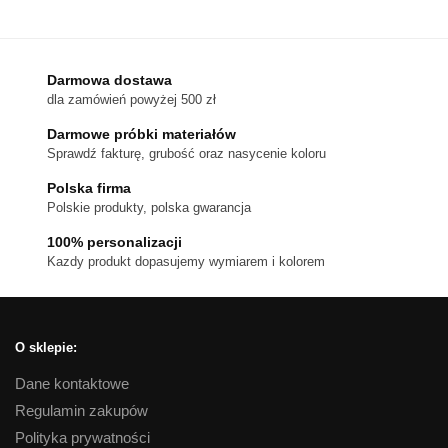
produkt
1,080 zł
ma
wiele
wariantów.
Darmowa dostawa
dla zamówień powyżej 500 zł
Opcje
można
Darmowe próbki materiałów
wybrać
Sprawdź fakturę, grubość oraz nasycenie koloru
na
Polska firma
stronie
Polskie produkty, polska gwarancja
produktu
100% personalizacji
Kazdy produkt dopasujemy wymiarem i kolorem
O sklepie:
Dane kontaktowe
Regulamin zakupów
Polityka prywatności