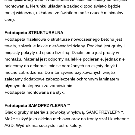
montowania, kierunku układania zakładki (pod światło będzie
mniej widoczna, układana ze światłem może rzucać minimalny
cień).
Fototapeta STRUKTURALNA
Fototapeta flizelinowa o strukturze nowoczesnego betonu jest
trwała, zniweluje lekkie nierówności ściany. Podkład jest gruby i
mięsisty pokryty od spodu flizeliną. Dzięki temu jest prosty w
montażu. Materiał jest odporny na lekkie pocieranie, jednak nie
polecamy do dekoracji miejsc narażonych na częsty dotyk i
mocne zabrudzenia. Do intensywnie użytkowanych wnętrz
zalecamy dodatkowe zabezpieczenie ochronnym laminatem
płynnym dostępnym za zamówienie.
Fototapeta montowana na styk.
Fototapeta SAMOPRZYLEPNA™
Gładki gruby materiał z powłoką winylową. SAMOPRZYLEPNY.
Może służyć jako okleina meblowa oraz na fronty szaf i kuchenne
AGD. Wydruk ma soczyste i ostre kolory.