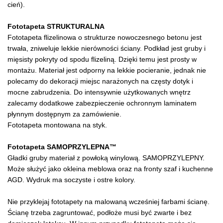
cień).
Fototapeta STRUKTURALNA
Fototapeta flizelinowa o strukturze nowoczesnego betonu jest
trwała, zniweluje lekkie nierówności ściany. Podkład jest gruby i
mięsisty pokryty od spodu flizeliną. Dzięki temu jest prosty w
montażu. Materiał jest odporny na lekkie pocieranie, jednak nie
polecamy do dekoracji miejsc narażonych na częsty dotyk i
mocne zabrudzenia. Do intensywnie użytkowanych wnętrz
zalecamy dodatkowe zabezpieczenie ochronnym laminatem
płynnym dostępnym za zamówienie.
Fototapeta montowana na styk.
Fototapeta SAMOPRZYLEPNA™
Gładki gruby materiał z powłoką winylową. SAMOPRZYLEPNY.
Może służyć jako okleina meblowa oraz na fronty szaf i kuchenne
AGD. Wydruk ma soczyste i ostre kolory.
Nie przyklejaj fototapety na malowaną wcześniej farbami ścianę.
Ścianę trzeba zagruntować, podłoże musi być zwarte i bez