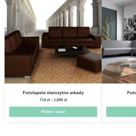
Fototapeta starożytne arkady
Fot
Zakres
714
zł
–
1,080
zł
cen:
od
Wybierz opcje
714 zł
Ten
do
produkt
1,080 zł
ma