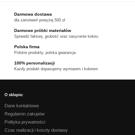
wiele
wariantów.
Darmowa dostawa
dla zamówień powyżej 500 zł
Opcje
można
Darmowe próbki materiałów
wybrać
Sprawdź fakturę, grubość oraz nasycenie koloru
na
Polska firma
stronie
Polskie produkty, polska gwarancja
produktu
100% personalizacji
Kazdy produkt dopasujemy wymiarem i kolorem
O sklepie:
Dane kontaktowe
Regulamin zakupów
Polityka prywatności
Czas realizacji i koszty dostawy