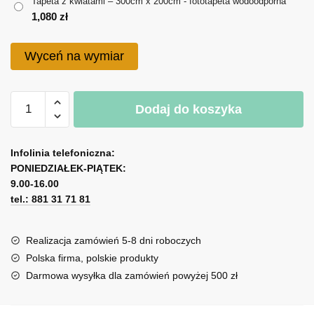
Tapeta z kwiatami – 300cm x 200cm - fototapeta wodoodporna
1,080 zł
1,080
zł
Wyceń na wymiar
ilość
Dodaj do koszyka
Tapeta
z
A
kwiatami
l
Infolinia telefoniczna:
PONIEDZIAŁEK-PIĄTEK:
t
9.00-16.00
e
tel.: 881 31 71 81
r
n
a
Realizacja zamówień 5-8 dni roboczych
t
Polska firma, polskie produkty
i
Darmowa wysyłka dla zamówień powyżej 500 zł
v
e