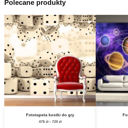
Polecane produkty
Fototapeta kostki do gry
Fo
Zakres
476
zł
–
720
zł
cen: