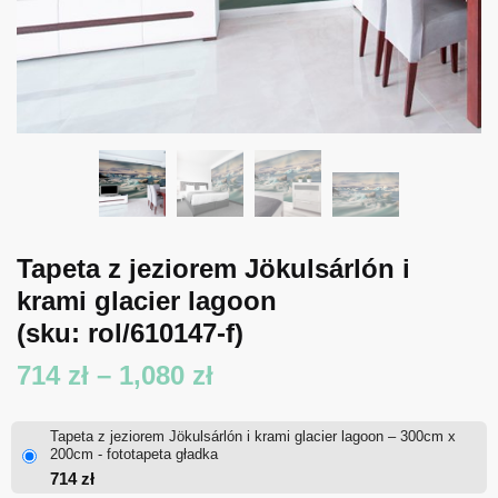
Tapeta z jeziorem Jökulsárlón i
krami glacier lagoon
(sku: rol/610147-f)
Zakres
714
zł
–
1,080
zł
cen:
Tapeta z jeziorem Jökulsárlón i krami glacier lagoon – 300cm x
od
200cm - fototapeta gładka
714
zł