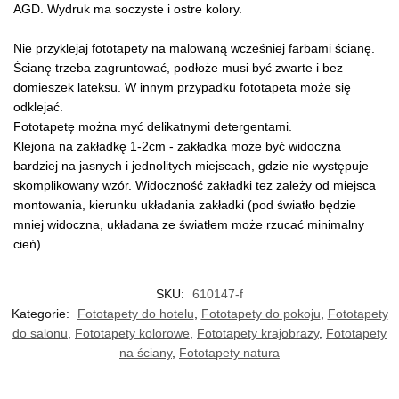
AGD. Wydruk ma soczyste i ostre kolory.
Nie przyklejaj fototapety na malowaną wcześniej farbami ścianę.
Ścianę trzeba zagruntować, podłoże musi być zwarte i bez
domieszek lateksu. W innym przypadku fototapeta może się
odklejać.
Fototapetę można myć delikatnymi detergentami.
Klejona na zakładkę 1-2cm - zakładka może być widoczna
bardziej na jasnych i jednolitych miejscach, gdzie nie występuje
skomplikowany wzór. Widoczność zakładki tez zależy od miejsca
montowania, kierunku układania zakładki (pod światło będzie
mniej widoczna, układana ze światłem może rzucać minimalny
cień).
SKU:
610147-f
Kategorie:
Fototapety do hotelu
,
Fototapety do pokoju
,
Fototapety
do salonu
,
Fototapety kolorowe
,
Fototapety krajobrazy
,
Fototapety
na ściany
,
Fototapety natura