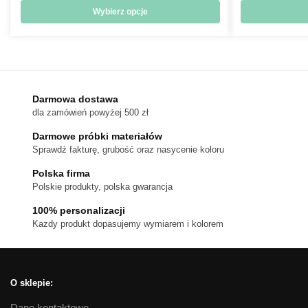
od
Wybierz opcje
476 zł
Ten
do
produkt
720 zł
ma
wiele
wariantów.
Darmowa dostawa
dla zamówień powyżej 500 zł
Opcje
można
Darmowe próbki materiałów
wybrać
Sprawdź fakturę, grubość oraz nasycenie koloru
na
Polska firma
stronie
Polskie produkty, polska gwarancja
produktu
100% personalizacji
Kazdy produkt dopasujemy wymiarem i kolorem
O sklepie:
Dane kontaktowe