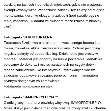
bardziej na jasnych i jednolitych miejscach, gdzie nie występuje
skomplikowany wzór. Widoczność zakładki tez zależy od miejsca
montowania, kierunku układania zakładki (pod światło będzie
mniej widoczna, układana ze światłem może rzucać minimalny
cień).
Fototapeta STRUKTURALNA
Fototapeta flizelinowa o strukturze nowoczesnego betonu jest
trwała, zniweluje lekkie nierówności ściany. Podkład jest gruby i
mięsisty pokryty od spodu flizeliną. Dzięki temu jest prosty w
montażu. Materiał jest odporny na lekkie pocieranie, jednak nie
polecamy do dekoracji miejsc narażonych na częsty dotyk i
mocne zabrudzenia. Do intensywnie użytkowanych wnętrz
zalecamy dodatkowe zabezpieczenie ochronnym laminatem
płynnym dostępnym za zamówienie.
Fototapeta montowana na styk.
Fototapeta SAMOPRZYLEPNA™
Gładki gruby materiał z powłoką winylową. SAMOPRZYLEPNY.
Może służyć jako okleina meblowa oraz na fronty szaf i kuchenne