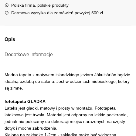
t
Polska firma, polskie produkty
i
Darmowa wysyłka dla zamówień powyżej 500 zł
v
e
:
Opis
Dodatkowe informacje
Modna tapeta z motywem islandzkiego jeziora Jökulsárlón będzie
idealną ozdobą do salonu. Jest w odcieniach niebieskiego, kolory
są zimne.
fototapeta GŁADKA
Lateks jest gładki, matowy i prosty w montażu. Fototapeta
lateksowa jest trwała. Materiał jest odporny na lekkie pocieranie,
jednak nie polecamy do dekoracji miejsc narażonych na częsty
dotyk i mocne zabrudzenia.
Klejona na zakładkę 1-2cm - zakładka może być widoczna