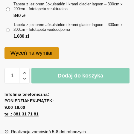
714 zł
Tapeta z jeziorem Jökulsárlón i krami glacier lagoon – 300cm x
200cm - fototapeta strukturalna
do
840
zł
1,080 zł
Tapeta z jeziorem Jökulsárlón i krami glacier lagoon – 300cm x
200cm - fototapeta wodoodporna
1,080
zł
Wyceń na wymiar
ilość
Dodaj do koszyka
Tapeta
z
A
jeziorem
l
Infolinia telefoniczna:
Jökulsárlón
PONIEDZIAŁEK-PIĄTEK:
t
i
9.00-16.00
e
krami
tel.: 881 31 71 81
r
glacier
n
lagoon
a
Realizacja zamówień 5-8 dni roboczych