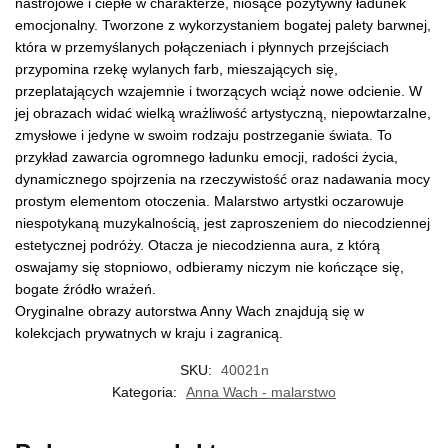
nastrojowe i ciepłe w charakterze, niosące pozytywny ładunek
emocjonalny. Tworzone z wykorzystaniem bogatej palety barwnej,
która w przemyślanych połączeniach i płynnych przejściach
przypomina rzekę wylanych farb, mieszających się,
przeplatających wzajemnie i tworzących wciąż nowe odcienie. W
jej obrazach widać wielką wrażliwość artystyczną, niepowtarzalne,
zmysłowe i jedyne w swoim rodzaju postrzeganie świata. To
przykład zawarcia ogromnego ładunku emocji, radości życia,
dynamicznego spojrzenia na rzeczywistość oraz nadawania mocy
prostym elementom otoczenia. Malarstwo artystki oczarowuje
niespotykaną muzykalnością, jest zaproszeniem do niecodziennej
estetycznej podróży. Otacza je niecodzienna aura, z którą
oswajamy się stopniowo, odbieramy niczym nie kończące się,
bogate źródło wrażeń.
Oryginalne obrazy autorstwa Anny Wach znajdują się w
kolekcjach prywatnych w kraju i zagranicą.
SKU:
40021n
Kategoria:
Anna Wach - malarstwo