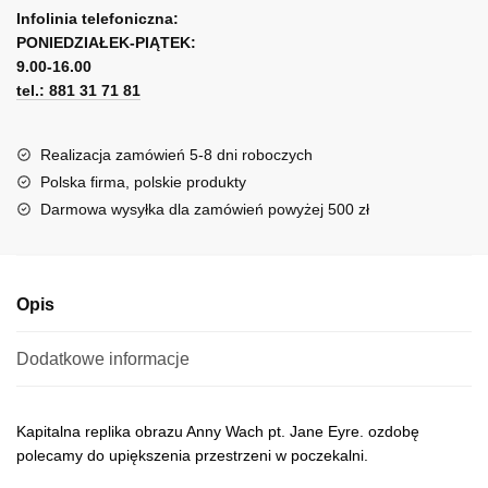
-
l
Infolinia telefoniczna:
Jane
PONIEDZIAŁEK-PIĄTEK:
t
Eyre
9.00-16.00
e
tel.: 881 31 71 81
r
n
a
Realizacja zamówień 5-8 dni roboczych
t
Polska firma, polskie produkty
i
Darmowa wysyłka dla zamówień powyżej 500 zł
v
e
:
Opis
Dodatkowe informacje
Kapitalna replika obrazu Anny Wach pt. Jane Eyre. ozdobę
polecamy do upiększenia przestrzeni w poczekalni.