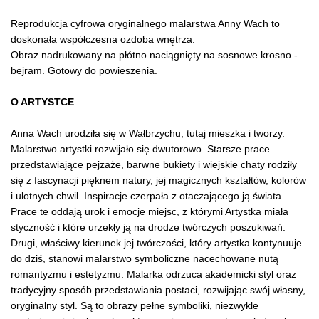
Reprodukcja cyfrowa oryginalnego malarstwa Anny Wach to
doskonała współczesna ozdoba wnętrza.
Obraz nadrukowany na płótno naciągnięty na sosnowe krosno -
bejram. Gotowy do powieszenia.
O ARTYSTCE
Anna Wach urodziła się w Wałbrzychu, tutaj mieszka i tworzy.
Malarstwo artystki rozwijało się dwutorowo. Starsze prace
przedstawiające pejzaże, barwne bukiety i wiejskie chaty rodziły
się z fascynacji pięknem natury, jej magicznych kształtów, kolorów
i ulotnych chwil. Inspiracje czerpała z otaczającego ją świata.
Prace te oddają urok i emocje miejsc, z którymi Artystka miała
styczność i które urzekły ją na drodze twórczych poszukiwań.
Drugi, właściwy kierunek jej twórczości, który artystka kontynuuje
do dziś, stanowi malarstwo symboliczne nacechowane nutą
romantyzmu i estetyzmu. Malarka odrzuca akademicki styl oraz
tradycyjny sposób przedstawiania postaci, rozwijając swój własny,
oryginalny styl. Są to obrazy pełne symboliki, niezwykle