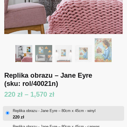
Replika obrazu – Jane Eyre
(sku: rol/40021n)
Zakres
220
zł
–
1,570
zł
cen:
Replika obrazu - Jane Eyre – 80cm x 45cm - winyl
od
220
zł
220 zł
Replika obrazu - Jane Eyre – 80cm x 45cm - canwas