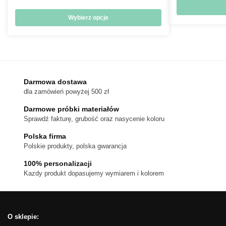
cen:
od
Wybierz opcje
180 zł
Ten
do
produkt
300 zł
ma
wiele
wariantów.
Darmowa dostawa
dla zamówień powyżej 500 zł
Opcje
można
Darmowe próbki materiałów
wybrać
Sprawdź fakturę, grubość oraz nasycenie koloru
na
Polska firma
stronie
Polskie produkty, polska gwarancja
produktu
100% personalizacji
Kazdy produkt dopasujemy wymiarem i kolorem
O sklepie: