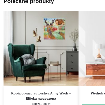
Polecane produkty
Kopia obrazu autorstwa Anny Wach –
Wydruk o
Elficka narzeczona
Zakres
180
zł
–
300
zł