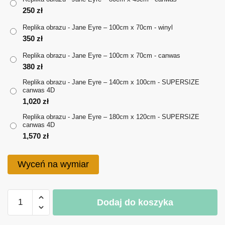
250
zł
do
Replika obrazu - Jane Eyre – 100cm x 70cm - winyl
1,570 zł
350
zł
Replika obrazu - Jane Eyre – 100cm x 70cm - canwas
380
zł
Replika obrazu - Jane Eyre – 140cm x 100cm - SUPERSIZE
canwas 4D
1,020
zł
Replika obrazu - Jane Eyre – 180cm x 120cm - SUPERSIZE
canwas 4D
1,570
zł
Wyceń na wymiar
ilość
Dodaj do koszyka
Replika
obrazu
A