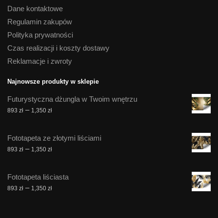
Dane kontaktowe
Regulamin zakupów
Polityka prywatności
Czas realizacji i koszty dostawy
Reklamacje i zwroty
Najnowsze produkty w sklepie
Futurystyczna dżungla w Twoim wnętrzu
Zakres
–
893
zł
1,350
zł
cen:
od
Fototapeta ze złotymi liściami
893 zł
Zakres
–
893
zł
1,350
zł
do
cen:
1,350 zł
od
Fototapeta liściasta
893 zł
Zakres
–
893
zł
1,350
zł
do
cen:
1,350 zł
od