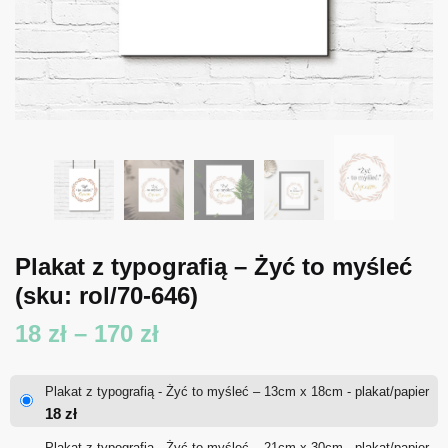
Plakat z typografią – Żyć to myśleć
(sku: rol/70-646)
Zakres
18
zł
–
170
zł
cen:
Plakat z typografią - Żyć to myśleć – 13cm x 18cm - plakat/papier
od
18
zł
18 zł
Plakat z typografią - Żyć to myśleć – 21cm x 30cm - plakat/papier