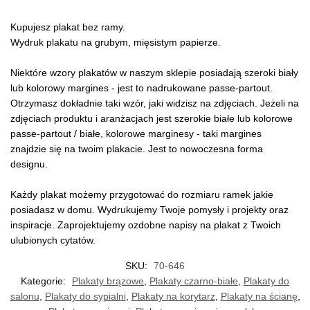
Kupujesz plakat bez ramy.
Wydruk plakatu na grubym, mięsistym papierze.
Niektóre wzory plakatów w naszym sklepie posiadają szeroki biały
lub kolorowy margines - jest to nadrukowane passe-partout.
Otrzymasz dokładnie taki wzór, jaki widzisz na zdjęciach. Jeżeli na
zdjęciach produktu i aranżacjach jest szerokie białe lub kolorowe
passe-partout / białe, kolorowe marginesy - taki margines
znajdzie się na twoim plakacie. Jest to nowoczesna forma
designu.
Każdy plakat możemy przygotować do rozmiaru ramek jakie
posiadasz w domu. Wydrukujemy Twoje pomysły i projekty oraz
inspiracje. Zaprojektujemy ozdobne napisy na plakat z Twoich
ulubionych cytatów.
SKU:
70-646
Kategorie:
Plakaty brązowe
,
Plakaty czarno-białe
,
Plakaty do
salonu
,
Plakaty do sypialni
,
Plakaty na korytarz
,
Plakaty na ścianę
,