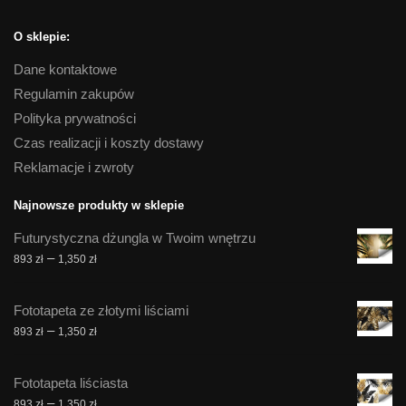
O sklepie:
Dane kontaktowe
Regulamin zakupów
Polityka prywatności
Czas realizacji i koszty dostawy
Reklamacje i zwroty
Najnowsze produkty w sklepie
Futurystyczna dżungla w Twoim wnętrzu
Zakres
–
893
zł
1,350
zł
cen:
od
Fototapeta ze złotymi liściami
893 zł
Zakres
–
893
zł
1,350
zł
do
cen:
1,350 zł
od
Fototapeta liściasta
893 zł
Zakres
–
893
zł
1,350
zł