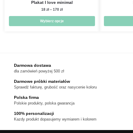
Plakat I love minimal
Zakres
18
zł
–
170
zł
cen:
od
Wybierz opcje
18 zł
Ten
do
produkt
170 zł
ma
wiele
wariantów.
Darmowa dostawa
Opcje
dla zamówień powyżej 500 zł
można
wybrać
Darmowe próbki materiałów
na
Sprawdź fakturę, grubość oraz nasycenie koloru
stronie
Polska firma
produktu
Polskie produkty, polska gwarancja
100% personalizacji
Kazdy produkt dopasujemy wymiarem i kolorem