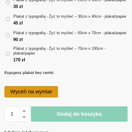
30
zł
do
Plakat z typografią - Żyć to myśleć – 30cm x 40cm - plakat/papier
170 zł
45
zł
Plakat z typografią - Żyć to myśleć – 50cm x 70cm - plakat/papier
90
zł
Plakat z typografią - Żyć to myśleć – 70cm x 100cm -
plakat/papier
170
zł
Kupujesz plakat bez ramki.
Wyceń na wymiar
ilość
Dodaj do koszyka
Plakat
z
A
typografią