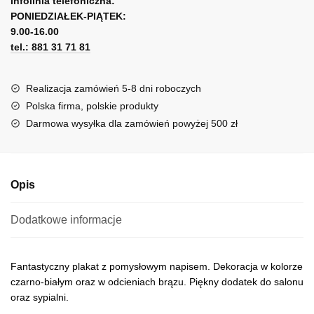
l
Infolinia telefoniczna:
-
PONIEDZIAŁEK-PIĄTEK:
t
Żyć
9.00-16.00
e
to
tel.: 881 31 71 81
r
myśleć
n
a
Realizacja zamówień 5-8 dni roboczych
t
Polska firma, polskie produkty
i
Darmowa wysyłka dla zamówień powyżej 500 zł
v
e
:
Opis
Dodatkowe informacje
Fantastyczny plakat z pomysłowym napisem. Dekoracja w kolorze
czarno-białym oraz w odcieniach brązu. Piękny dodatek do salonu
oraz sypialni.