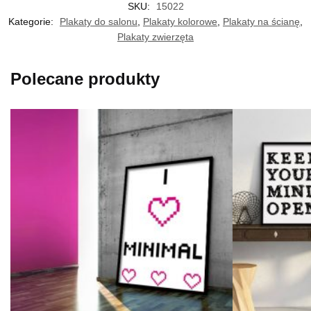
SKU:
15022
Kategorie:
Plakaty do salonu
,
Plakaty kolorowe
,
Plakaty na ścianę
,
Plakaty zwierzęta
Polecane produkty