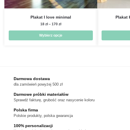
Plakat I love minimal
Plakat
Zakres
18
zł
–
170
zł
cen:
od
Wybierz opcje
18 zł
Ten
do
produkt
170 zł
ma
wiele
wariantów.
Darmowa dostawa
Opcje
dla zamówień powyżej 500 zł
można
wybrać
Darmowe próbki materiałów
na
Sprawdź fakturę, grubość oraz nasycenie koloru
stronie
Polska firma
produktu
Polskie produkty, polska gwarancja
100% personalizacji