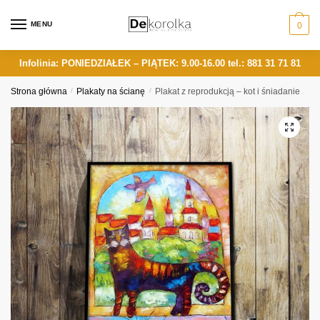
Skip
Skip
to
to
MENU
0
navigation
content
Infolinia: PONIEDZIAŁEK – PIĄTEK: 9.00-16.00
tel.: 881 31 71 81
Strona główna
/
Plakaty na ścianę
/
Plakat z reprodukcją – kot i śniadanie