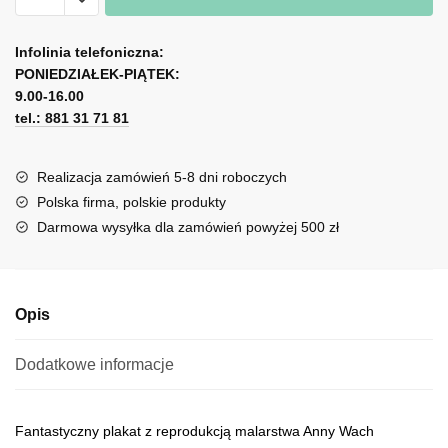
z
A
reprodukcją
l
Infolinia telefoniczna:
-
PONIEDZIAŁEK-PIĄTEK:
t
kot
9.00-16.00
e
i
tel.: 881 31 71 81
r
śniadanie
n
a
Realizacja zamówień 5-8 dni roboczych
t
Polska firma, polskie produkty
i
Darmowa wysyłka dla zamówień powyżej 500 zł
v
e
:
Opis
Dodatkowe informacje
Fantastyczny plakat z reprodukcją malarstwa Anny Wach