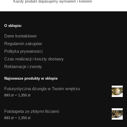
Kazdy produkt dopasujemy wymiarem i kolorem
O sklepie:
Dane kontaktowe
Regulamin zakupów
Polityka prywatności
Czas realizacji i koszty dostawy
Reklamacje i zwroty
Najnowsze produkty w sklepie
Futurystyczna dżungla w Twoim wnętrzu
Zakres
–
893
zł
1,350
zł
cen:
od
Fototapeta ze złotymi liściami
893 zł
Zakres
–
893
zł
1,350
zł
do
cen:
1,350 zł