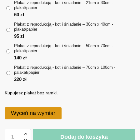
Plakat z reprodukcją - kot i śniadanie – 21cm x 30cm -
plakat/papier
do
60
zł
220 zł
Plakat z reprodukcją - kot i śniadanie – 30cm x 40cm -
plakat/papier
95
zł
Plakat z reprodukcją - kot i śniadanie – 50cm x 70cm -
plakat/papier
140
zł
Plakat z reprodukcją - kot i śniadanie – 70cm x 100cm -
palakat/papier
220
zł
Kupujesz plakat bez ramki.
Wyceń na wymiar
ilość
Dodaj do koszyka
Plakat