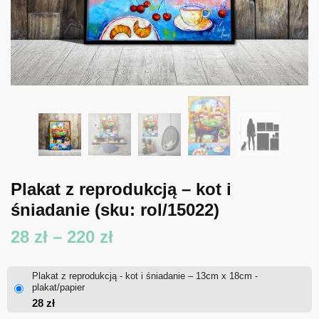
Plakat z reprodukcją – kot i
śniadanie
(sku: rol/15022)
Zakres
28
zł
–
220
zł
cen:
Plakat z reprodukcją - kot i śniadanie – 13cm x 18cm -
od
plakat/papier
28
zł
28 zł