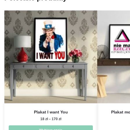
Plakat I want You
Plakat mo
Zakres
18
zł
–
170
zł
cen:
od