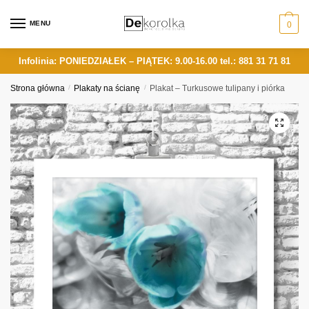
Skip
Skip
to
to
MENU
0
navigation
content
Infolinia: PONIEDZIAŁEK – PIĄTEK: 9.00-16.00
tel.: 881 31 71 81
Strona główna
/
Plakaty na ścianę
/
Plakat – Turkusowe tulipany i piórka