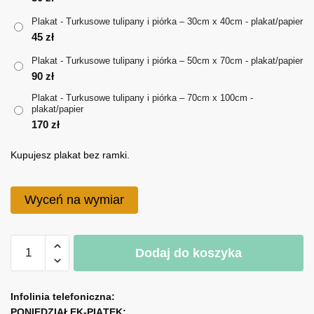
do
Plakat - Turkusowe tulipany i piórka – 30cm x 40cm - plakat/papier
170 zł
45
zł
Plakat - Turkusowe tulipany i piórka – 50cm x 70cm - plakat/papier
90
zł
Plakat - Turkusowe tulipany i piórka – 70cm x 100cm -
plakat/papier
170
zł
Kupujesz plakat bez ramki.
Wyceń na wymiar
ilość
Dodaj do koszyka
Plakat
-
A
Turkusowe
l
Infolinia telefoniczna:
tulipany
PONIEDZIAŁEK-PIĄTEK:
t