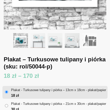
Plakat – Turkusowe tulipany i piórka
(sku: rol/50044-p)
Zakres
18
zł
–
170
zł
cen:
Plakat - Turkusowe tulipany i piórka – 13cm x 18cm - plakat/papier
od
18
zł
18 zł
Plakat - Turkusowe tulipany i piórka – 21cm x 30cm - plakat/papier
30
zł