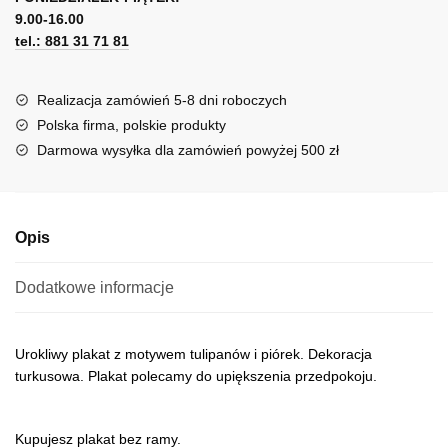
i
9.00-16.00
e
piórka
tel.: 881 31 71 81
r
n
a
Realizacja zamówień 5-8 dni roboczych
t
Polska firma, polskie produkty
i
Darmowa wysyłka dla zamówień powyżej 500 zł
v
e
:
Opis
Dodatkowe informacje
Urokliwy plakat z motywem tulipanów i piórek. Dekoracja
turkusowa. Plakat polecamy do upiększenia przedpokoju.
Kupujesz plakat bez ramy.