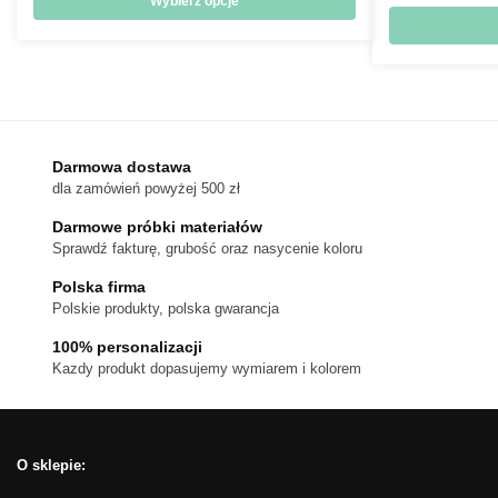
Wybierz opcje
18 zł
Ten
do
produkt
170 zł
ma
wiele
wariantów.
Darmowa dostawa
Opcje
dla zamówień powyżej 500 zł
można
wybrać
Darmowe próbki materiałów
na
Sprawdź fakturę, grubość oraz nasycenie koloru
stronie
Polska firma
produktu
Polskie produkty, polska gwarancja
100% personalizacji
Kazdy produkt dopasujemy wymiarem i kolorem
O sklepie: