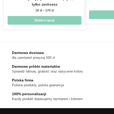
tylko zechcesz
Zakres
18
zł
–
170
zł
cen:
od
Wybierz opcje
18 zł
Ten
do
produkt
170 zł
ma
wiele
wariantów.
Darmowa dostawa
dla zamówień powyżej 500 zł
Opcje
można
Darmowe próbki materiałów
wybrać
Sprawdź fakturę, grubość oraz nasycenie koloru
na
Polska firma
stronie
Polskie produkty, polska gwarancja
produktu
100% personalizacji
Kazdy produkt dopasujemy wymiarem i kolorem