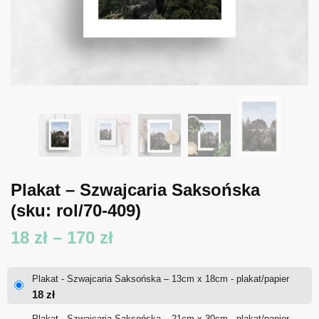
Plakat – Szwajcaria Saksońska
(sku: rol/70-409)
Zakres
18
zł
–
170
zł
cen:
Plakat - Szwajcaria Saksońska – 13cm x 18cm - plakat/papier
od
18
zł
18 zł
Plakat - Szwajcaria Saksońska – 21cm x 30cm - plakat/papier