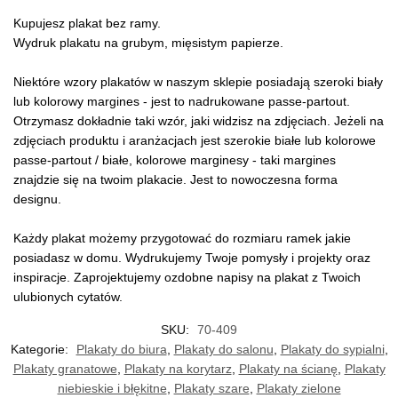
Kupujesz plakat bez ramy.
Wydruk plakatu na grubym, mięsistym papierze.
Niektóre wzory plakatów w naszym sklepie posiadają szeroki biały
lub kolorowy margines - jest to nadrukowane passe-partout.
Otrzymasz dokładnie taki wzór, jaki widzisz na zdjęciach. Jeżeli na
zdjęciach produktu i aranżacjach jest szerokie białe lub kolorowe
passe-partout / białe, kolorowe marginesy - taki margines
znajdzie się na twoim plakacie. Jest to nowoczesna forma
designu.
Każdy plakat możemy przygotować do rozmiaru ramek jakie
posiadasz w domu. Wydrukujemy Twoje pomysły i projekty oraz
inspiracje. Zaprojektujemy ozdobne napisy na plakat z Twoich
ulubionych cytatów.
SKU:
70-409
Kategorie:
Plakaty do biura
,
Plakaty do salonu
,
Plakaty do sypialni
,
Plakaty granatowe
,
Plakaty na korytarz
,
Plakaty na ścianę
,
Plakaty
niebieskie i błękitne
,
Plakaty szare
,
Plakaty zielone