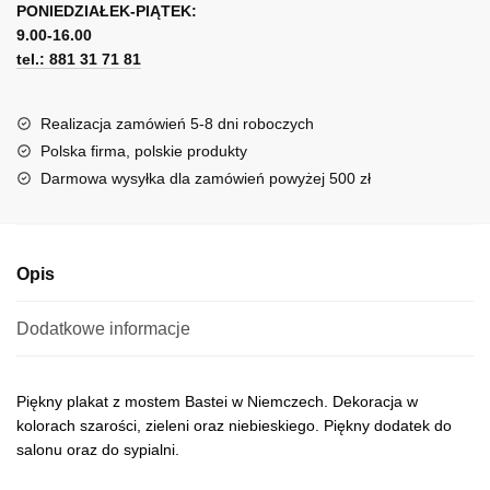
Saksońska
PONIEDZIAŁEK-PIĄTEK:
t
9.00-16.00
e
tel.: 881 31 71 81
r
n
a
Realizacja zamówień 5-8 dni roboczych
t
Polska firma, polskie produkty
i
Darmowa wysyłka dla zamówień powyżej 500 zł
v
e
:
Opis
Dodatkowe informacje
Piękny plakat z mostem Bastei w Niemczech. Dekoracja w
kolorach szarości, zieleni oraz niebieskiego. Piękny dodatek do
salonu oraz do sypialni.