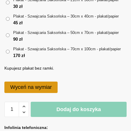
30
zł
do
Plakat - Szwajcaria Saksońska – 30cm x 40cm - plakat/papier
170 zł
45
zł
Plakat - Szwajcaria Saksońska – 50cm x 70cm - plakat/papier
90
zł
Plakat - Szwajcaria Saksońska – 70cm x 100cm - plakat/papier
170
zł
Kupujesz plakat bez ramki.
Wyceń na wymiar
ilość
Dodaj do koszyka
Plakat
-
A
Szwajcaria
l
Infolinia telefoniczna: