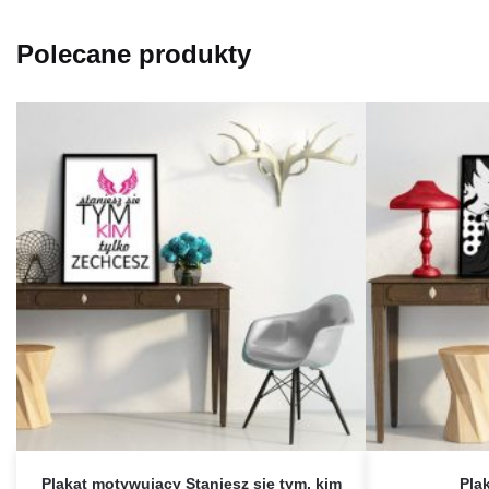
Polecane produkty
Plakat motywujący Staniesz się tym, kim
Pla