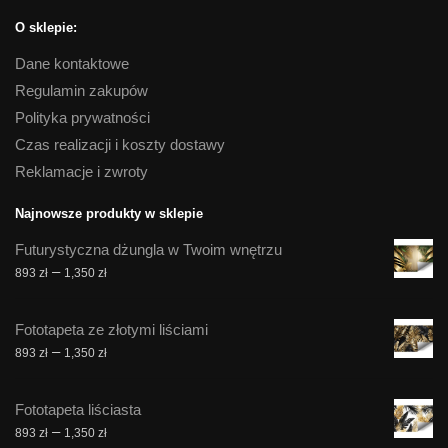
O sklepie:
Dane kontaktowe
Regulamin zakupów
Polityka prywatności
Czas realizacji i koszty dostawy
Reklamacje i zwroty
Najnowsze produkty w sklepie
Futurystyczna dżungla w Twoim wnętrzu
Zakres
–
893
zł
1,350
zł
cen:
od
Fototapeta ze złotymi liściami
893 zł
Zakres
–
893
zł
1,350
zł
do
cen:
1,350 zł
od
Fototapeta liściasta
893 zł
Zakres
–
893
zł
1,350
zł
do