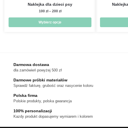
Naklejka dla dzieci psy
Naklejka
Zakres
100
zł
–
200
zł
cen:
od
Wybierz opcje
100 zł
Ten
do
produkt
200 zł
ma
wiele
wariantów.
Darmowa dostawa
Opcje
dla zamówień powyżej 500 zł
można
wybrać
Darmowe próbki materiałów
na
Sprawdź fakturę, grubość oraz nasycenie koloru
stronie
Polska firma
produktu
Polskie produkty, polska gwarancja
100% personalizacji
Kazdy produkt dopasujemy wymiarem i kolorem