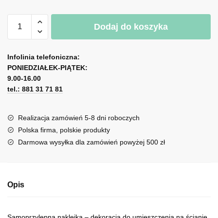
ilość
A
Dodaj do koszyka
Ornament
l
na
t
ścianę
e
Infolinia telefoniczna:
z
r
PONIEDZIAŁEK-PIĄTEK:
dwoma
n
9.00-16.00
dmuchawcami
tel.: 881 31 71 81
a
t
i
Realizacja zamówień 5-8 dni roboczych
v
Polska firma, polskie produkty
e
Darmowa wysyłka dla zamówień powyżej 500 zł
:
Opis
Samoprzylepna naklejka – dekoracja do umieszczenia na ścianie.