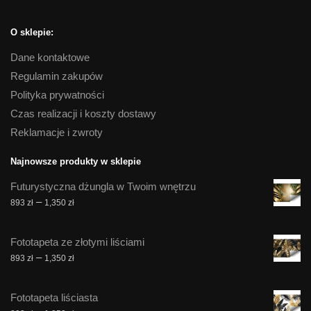
O sklepie:
Dane kontaktowe
Regulamin zakupów
Polityka prywatności
Czas realizacji i koszty dostawy
Reklamacje i zwroty
Najnowsze produkty w sklepie
Futurystyczna dżungla w Twoim wnętrzu
Zakres
–
893
zł
1,350
zł
cen:
od
Fototapeta ze złotymi liściami
893 zł
Zakres
–
893
zł
1,350
zł
do
cen:
1,350 zł
od
Fototapeta liściasta
893 zł